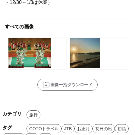
・12/30～1/3は休業）
すべての画像
画像一括ダウンロード
カテゴリ
旅行
タグ
GOTOトラベル
JTB
お正月
初日の出
初詣