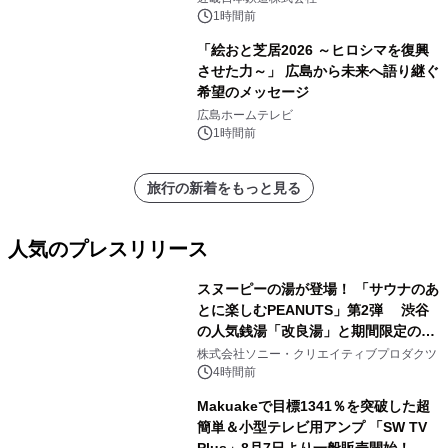
1時間前
「絵おと芝居2026 ～ヒロシマを復興
させた力～」 広島から未来へ語り継ぐ
希望のメッセージ
広島ホームテレビ
1時間前
旅行の新着をもっと見る
人気のプレスリリース
スヌーピーの湯が登場！ 「サウナのあ
とに楽しむPEANUTS」第2弾 渋谷
の人気銭湯「改良湯」と期間限定のコ
1
ラボレーション サウナイキタイコラ
株式会社ソニー・クリエイティブプロダクツ
ボグッズも発売決定！
4時間前
Makuakeで目標1341％を突破した超
簡単＆小型テレビ用アンプ 「SW TV