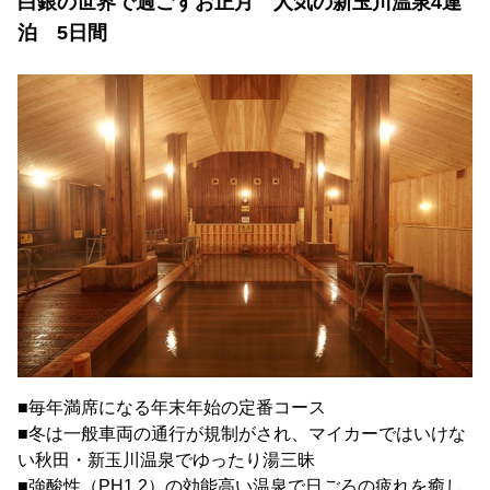
白銀の世界で過ごすお正月 人気の新玉川温泉4連
泊 5日間
■毎年満席になる年末年始の定番コース
■冬は一般車両の通行が規制がされ、マイカーではいけな
い秋田・新玉川温泉でゆったり湯三昧
■強酸性（PH1.2）の効能高い温泉で日ごろの疲れを癒し