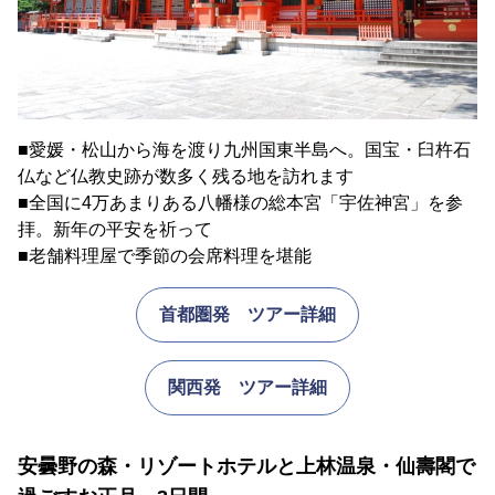
■愛媛・松山から海を渡り九州国東半島へ。国宝・臼杵石
仏など仏教史跡が数多く残る地を訪れます
■全国に4万あまりある八幡様の総本宮「宇佐神宮」を参
拝。新年の平安を祈って
■老舗料理屋で季節の会席料理を堪能
首都圏発 ツアー詳細
関西発 ツアー詳細
安曇野の森・リゾートホテルと上林温泉・仙壽閣で