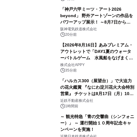
「神戸六甲ミーツ・アート2026
beyond」 野外アートゾーンの作品を
パワーアップ展示！ ～8月7日からは
直前割パスポートを販売～
阪神電気鉄道株式会社
20分前
【2026年8月16日】あみプレミアム・
アウトレットで「DAY1夏のウォータ
ーバトルゲーム 水風船をなげまくろ
う！」を開催
株式会社APPY
35分前
「ハルカス300（展望台）」で大迫力
の花火鑑賞 『なにわ淀川花火大会特別
営業』 チケットは8月17日（月）10時
00分から販売開始！
近鉄不動産株式会社
1時間前
～ 観光特急「青の交響曲（シンフォニ
ー）」 ～ 運行開始１０周年記念キャ
ンペーンを実施！
近畿日本鉄道株式会社