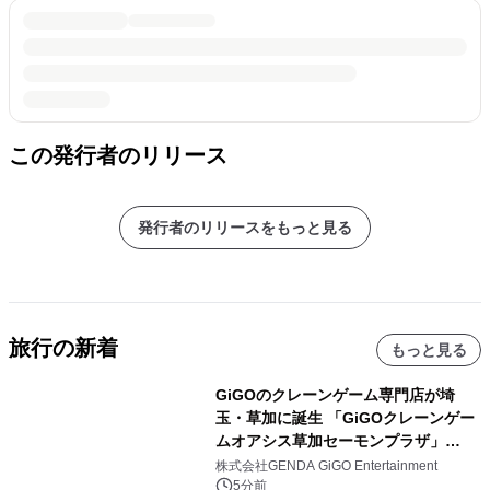
この発行者のリリース
発行者のリリースをもっと見る
旅行の新着
もっと見る
GiGOのクレーンゲーム専門店が埼
玉・草加に誕生 「GiGOクレーンゲー
ムオアシス草加セーモンプラザ」
2026年8月7日(金)10時グランドオープ
株式会社GENDA GiGO Entertainment
ン
5分前