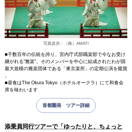
写真提供：（株）AMATI
■千数百年の伝統を誇り、宮内庁式部職楽部で今なお受け
継がれる”雅楽”。そのメンバーを中心に結成されたわが国
最大規模の雅楽団体である「東京楽所」の定期公演を鑑賞
。
■昼食はThe Okura Tokyo（ホテルオークラ）にて和食会
席を味わいます
首都圏発 ツアー詳細
添乗員同行ツアーで「ゆったりと、ちょっと