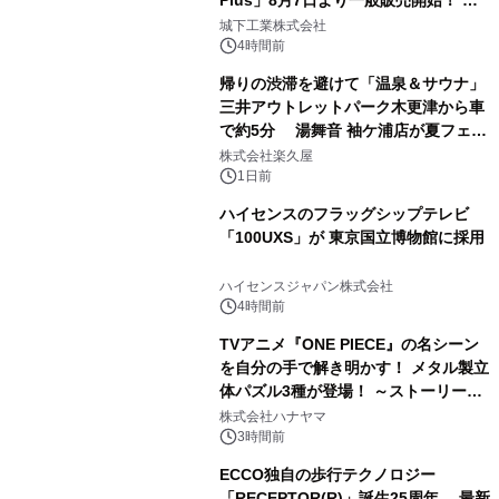
Plus」8月7日より一般販売開始！ ケ
2
ーブル1本つなぐだけ、テレビの音が
城下工業株式会社
ぐっと豊かに
4時間前
帰りの渋滞を避けて「温泉＆サウナ」
三井アウトレットパーク木更津から車
で約5分 湯舞音 袖ケ浦店が夏フェア
3
メニューを提供
株式会社楽久屋
1日前
ハイセンスのフラッグシップテレビ
「100UXS」が 東京国立博物館に採用
4
ハイセンスジャパン株式会社
4時間前
TVアニメ『ONE PIECE』の名シーン
を自分の手で解き明かす！ メタル製立
体パズル3種が登場！ ～ストーリーと
5
ギミックが融合した 大人の体験型パズ
株式会社ハナヤマ
ルが8月7日(金)12時より先行予約受付
3時間前
開始～
ECCO独自の歩行テクノロジー
「RECEPTOR(R)」誕生25周年 最新