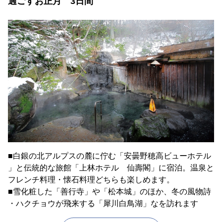
過ごすお正月 3日間
■白銀の北アルプスの麓に佇む「安曇野穂高ビューホテル
」と伝統的な旅館「上林ホテル 仙壽閣」に宿泊。温泉と
フレンチ料理・懐石料理どちらも楽しめます。
■雪化粧した「善行寺」や「松本城」のほか、冬の風物詩
・ハクチョウが飛来する「犀川白鳥湖」なを訪れます