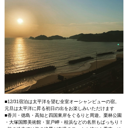
■12/31宿泊は太平洋を望む全室オーシャンビューの宿。
元旦は太平洋に昇る初日の出をお楽しみいただけます
■香川・徳島・高知と四国東岸をぐるりと周遊。栗林公園
・大塚国際美術館・室戸岬・桂浜などの名所もばっちり！