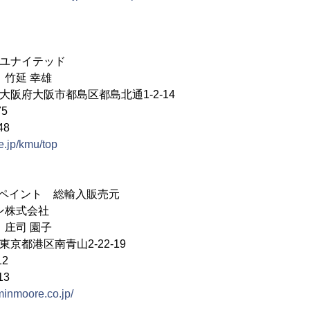
Mユナイテッド
 竹延 幸雄
4 大阪府大阪市都島区都島北通1-2-14
75
48
pe.jp/kmu/top
アペイント 総輸入販売元
パン株式会社
 庄司 園子
2 東京都港区南青山2-22-19
12
13
minmoore.co.jp/