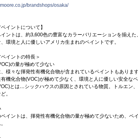
nmoore.co.jp/brandshops/osaka/
アペイントについて】
イントは、約3,600色の豊富なカラーバリエーションを揃え
な、環境と人に優しいアメリカ生まれのペイントです。
アペイントの特長＞
(VOC)の量が極めて少ない
は、様々な揮発性有機化合物が含まれているペイントもありま
有機化合物(VOC)が極めて少なく、環境と人に優しい安全な
VOC)とは…シックハウスの原因とされている物質。トルエン
など。
い
のペイントは、揮発性有機化合物の量が極めて少ないため、ペ
ん。