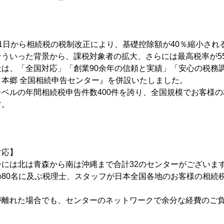
)1月1日から相続税の税制改正により、基礎控除額が40％縮小さ
そういった背景から、課税対象者の拡大、さらには最高税率が5
は、「全国対応」「創業90余年の信頼と実績」「安心の税務
本郷 全国相続申告センター』を併設いたしました。
ベルの年間相続税申告件数400件を誇り、全国規模でお客様
す。
対応】
ーには北は青森から南は沖縄まで合計32のセンターがございま
の80名に及ぶ税理士、スタッフが日本全国各地のお客様の相続
が離れた場合でも、センターのネットワークで余分な経費のご