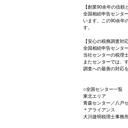
【創業90余年の信頼
全国相続申告センター
います。この90余
す。
【安心の税務調査対
全国相続申告センタ
当社センターの税理
またセンターでは、す
調査への最善の対応
○全国センター一覧
東北エリア
青森センター／八戸
＊アライアンス
大川捷明税理士事務