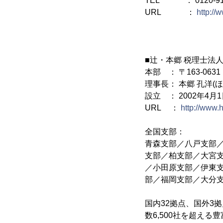
TEL ： 0120-91
URL ：
http://
■辻・本郷 税理士法
本部 ： 〒163-06
理事長： 本郷 孔洋(
設立 ： 2002年4月
URL ：
http://www.ht
全国支部：
青森支部／八戸支部
支部／柏支部／大宮
／小田原支部／伊東
部／福岡支部／大分支部
国内32拠点、国外3
数6,500社を超え