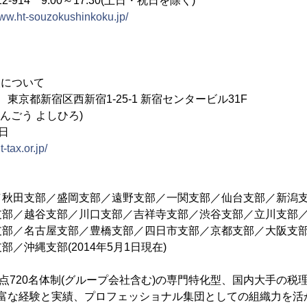
2-914 9:00～17:30(土日・祝日を除く)
www.ht-souzokushinkoku.jp/
人について
31 東京都新宿区西新宿1-25-1 新宿センタービル31F
ほんごう よしひろ)
1日
-tax.or.jp/
／秋田支部／盛岡支部／遠野支部／一関支部／仙台支部／新潟
支部／越谷支部／川口支部／吉祥寺支部／渋谷支部／立川支部
支部／名古屋支部／豊橋支部／四日市支部／京都支部／大阪支
／沖縄支部(2014年5月1日現在)
拠点720名体制(グループ会社含む)の専門特化型、国内大手の税
る豊富な経験と実績、プロフェッショナル集団としての組織力を