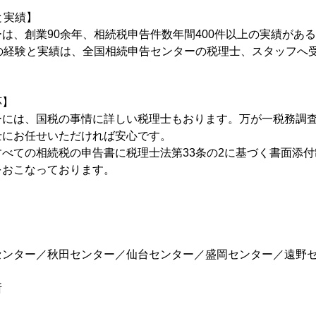
と実績】
は、創業90余年、相続税申告件数年間400件以上の実績があ
年の経験と実績は、全国相続申告センターの税理士、スタッフへ
応】
ーには、国税の事情に詳しい税理士もおります。万が一税務調
士にお任せいただければ安心です。
べての相続税の申告書に税理士法第33条の2に基づく書面添
をおこなっております。
センター／秋田センター／仙台センター／盛岡センター／遠野
所