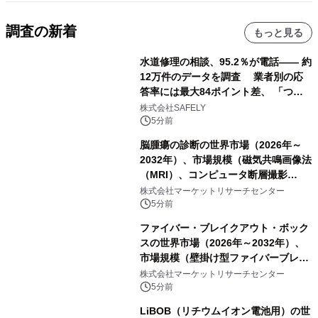
調査の新着
もっと見る
水道修理の相談、95.2％が電話―― 約
12万件のデータを調査 業者別の応
答率には最大84ポイント差、 「つな
がりやすさ」も選定基準に
株式会社SAFELY
5分前
脳腫瘍の診断の世界市場（2026年～
2032年）、市場規模（磁気共鳴画像法
（MRI）、コンピュータ断層撮影
（CT）スキャン、PETスキャン、その
株式会社マーケットリサーチセンター
他）・分析レポートを発表
5分前
ファイバー・ブレイクアウト・ボック
スの世界市場（2026年～2032年）、
市場規模（壁掛け型ファイバーブレー
クアウトボックス、ラックマウント型
株式会社マーケットリサーチセンター
ファイバーブレークアウトボックス、
5分前
その他）・分析レポートを発表
LiBOB（リチウムイオン電池用）の世