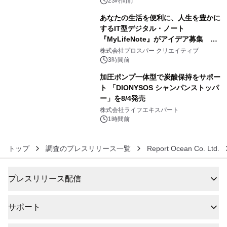
会、大学芋スティックの振る舞いも～
23時間前
あなたの生活を便利に、人生を豊かに
するIT型デジタル・ノート
『MyLifeNote』がアイデア募集 優
5
秀賞100名に1年間無償試用
株式会社プロスパー クリエイティブ
3時間前
加圧ポンプ一体型で炭酸保持をサポー
ト 「DIONYSOS シャンパンストッパ
ー」を8/4発売
6
株式会社ライフエキスパート
1時間前
トップ
調査のプレスリリース一覧
Report Ocean Co. Ltd.
プレスリリース配信
サポート