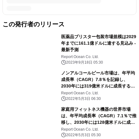
この発行者のリリース
医薬品ブリスター包装市場規模は2029
年までに161.1億ドルに達する見込み -
最新予測
Report Ocean Co. Ltd.
2023年9月18日 05:30
ノンアルコールビール市場は、年平均
成長率（CAGR）7.8％を記録し、
2030年には319億米ドルに成長すると
予測される
Report Ocean Co. Ltd.
2022年5月3日 06:30
家庭用フィットネス機器の世界市場
は、年平均成長率（CAGR）7.1％で推
移し、2030年には128億米ドルに成長
すると予測
Report Ocean Co. Ltd.
2022年5月3日 05:30