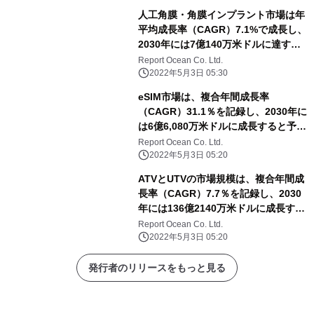
人工角膜・角膜インプラント市場は年
平均成長率（CAGR）7.1%で成長し、
2030年には7億140万米ドルに達する
と予測される
Report Ocean Co. Ltd.
2022年5月3日 05:30
eSIM市場は、複合年間成長率
（CAGR）31.1％を記録し、2030年に
は6億6,080万米ドルに成長すると予測
される
Report Ocean Co. Ltd.
2022年5月3日 05:20
ATVとUTVの市場規模は、複合年間成
長率（CAGR）7.7％を記録し、2030
年には136億2140万米ドルに成長する
と予測される
Report Ocean Co. Ltd.
2022年5月3日 05:20
発行者のリリースをもっと見る