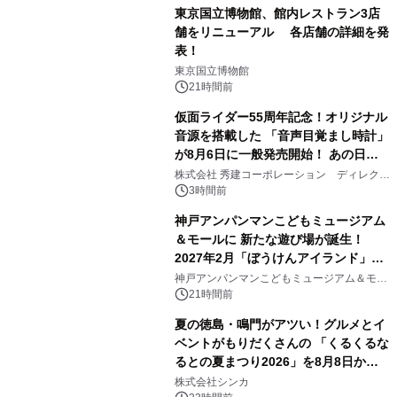
東京国立博物館、館内レストラン3店
舗をリニューアル 各店舗の詳細を発
表！
1
東京国立博物館
21時間前
仮面ライダー55周年記念！オリジナル
音源を搭載した 「音声目覚まし時計」
が8月6日に一般発売開始！ あの日の
2
大興奮が今甦る
株式会社 秀建コーポレーション ディレクト
アートギャラリー
3時間前
神戸アンパンマンこどもミュージアム
＆モールに 新たな遊び場が誕生！
2027年2月「ぼうけんアイランド」が
3
オープン
神戸アンパンマンこどもミュージアム＆モー
ル
21時間前
夏の徳島・鳴門がアツい！グルメとイ
ベントがもりだくさんの 「くるくるな
るとの夏まつり2026」を8月8日から9
4
日間開催 ～夏限定メニューや大抽選
株式会社シンカ