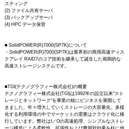
スティング
(2) ファイル共有サーバ
(3) バックアップサーバ
(4) HPC データ保管
■ SolidPOWER(R)7000(SP7K)について
・SolidPOWER(R)7000(SP7K)は業界初の商用高速ディス
クアレイ RAID7のコア技術を継承して誕生した画期的な
高速ストレージシステムです。
■TGI(テクノグラフィー株式会社)の概要
テクノグラフィー株式会社(TGI)は1992年の設立以来“スト
レージとネットワーク”を事業の核にビジネスを展開して
きました。年々増大していくストレージの大容量化、多様
化する利用環境の中でマーケットの需要はクラウド化に移
行しています。弊社はI／Oの高速処理、シンプルなストレ
ージ構造による柔軟性、拡張性および費用対効果を柱に他