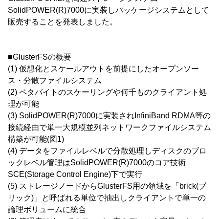
SolidPOWER(R)7000に実装しパッケージシステムとして
販売することを発表しました。
■GlusterFSの概要
(1) 仮想化とスケールアウトを前提にしたオープンソー
ス・分散ファイルシステム
(2) ペタバイトのスケーリングや何千ものクライアント処
理が可能
(3) SolidPOWER(R)7000に実装されInfiniBand RDMA等の
接続経由で単一大規模並列ネットワークファイルシステム
構築が可能(図1)
(4) データをファイルレベルで分散処理しディスクのブロ
ックレベル管理はSolidPOWER(R)7000のコア技術
SCE(Storage Control Engine)下で実行
(5) ストレージノードからGlusterFS用の領域を「brick(ブ
リック)」と呼ばれる単位で抽出しクライアントで単一の
論理ボリュームに統合