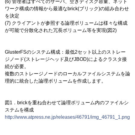
(6) 管理者はすべてのサーバ、空きディスク容量、ネット
ワーク構成の情報から最適なbrick(ブリック)の組み合わせ
を決定
(7) クライアントが参照する論理ボリュームは様々な構成
が可能で分散化された冗長ボリューム等を実現(図2)
GlusterFSのシステム構成：最低2セット以上のストレー
ジノード(ストレージヘッド及びJBOD)によるクラスタ接
続が必要。
複数のストレージノードのローカルファイルシステムを論
理的に統合した論理ボリュームを作成します。
図1．brickを重ね合わせて論理ボリューム内のファイルシ
ステムを構成
http://www.atpress.ne.jp/releases/46791/img_46791_1.png