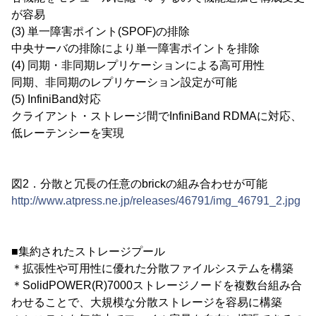
が容易
(3) 単一障害ポイント(SPOF)の排除
中央サーバの排除により単一障害ポイントを排除
(4) 同期・非同期レプリケーションによる高可用性
同期、非同期のレプリケーション設定が可能
(5) InfiniBand対応
クライアント・ストレージ間でInfiniBand RDMAに対応、
低レーテンシーを実現
図2．分散と冗長の任意のbrickの組み合わせが可能
http://www.atpress.ne.jp/releases/46791/img_46791_2.jpg
■集約されたストレージプール
＊拡張性や可用性に優れた分散ファイルシステムを構築
＊SolidPOWER(R)7000ストレージノードを複数台組み合
わせることで、大規模な分散ストレージを容易に構築