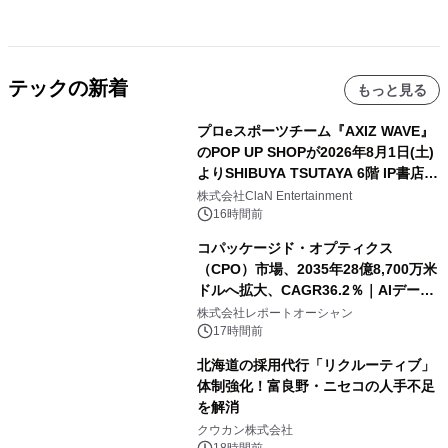
テックの新着
もっと見る
プロeスポーツチーム『AXIZ WAVE』
のPOP UP SHOPが2026年8月1日(土)
よりSHIBUYA TSUTAYA 6階 IP書店で
開催決定！！
株式会社ClaN Entertainment
16時間前
コパッケージド・オプティクス
（CPO）市場、2035年28億8,700万米
ドルへ拡大、CAGR36.2％｜AIデータ
センター・高速光通信需要が成長を加
株式会社レポートオーシャン
速
17時間前
北海道の採用代行「リクルーティブ」
体制強化！富良野・ニセコの人手不足
を解消
クウカン株式会社