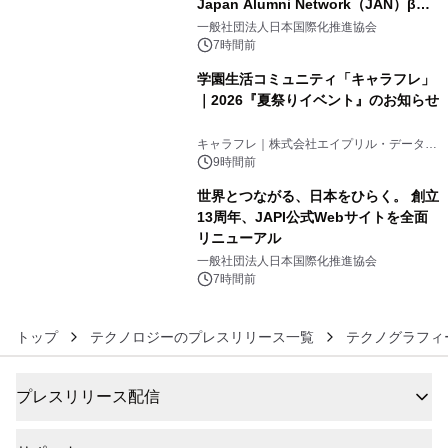
Japan Alumni Network（JAN）β版
4
をリリース
一般社団法人日本国際化推進協会
7時間前
学園生活コミュニティ「キャラフレ」
｜2026『夏祭りイベント』のお知らせ
5
キャラフレ｜株式会社エイプリル・データ・
デザインズ
9時間前
世界とつながる、日本をひらく。 創立
13周年、JAPI公式Webサイトを全面
リニューアル
6
一般社団法人日本国際化推進協会
7時間前
トップ
テクノロジーのプレスリリース一覧
テクノグラフィ
プレスリリース配信