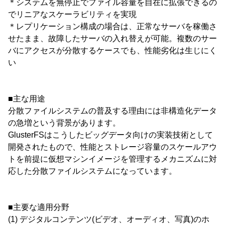
＊システムを無停止でファイル容量を自在に拡張できるの
でリニアなスケーラビリティを実現
＊レプリケーション構成の場合は、正常なサーバを稼働さ
せたまま、故障したサーバの入れ替えが可能。複数のサー
バにアクセスが分散するケースでも、性能劣化は生じにく
い
■主な用途
分散ファイルシステムの普及する理由には非構造化データ
の急増という背景があります。
GlusterFSはこうしたビッグデータ向けの実装技術として
開発されたもので、性能とストレージ容量のスケールアウ
トを前提に仮想マシンイメージを管理するメカニズムに対
応した分散ファイルシステムになっています。
■主要な適用分野
(1) デジタルコンテンツ(ビデオ、オーディオ、写真)のホ