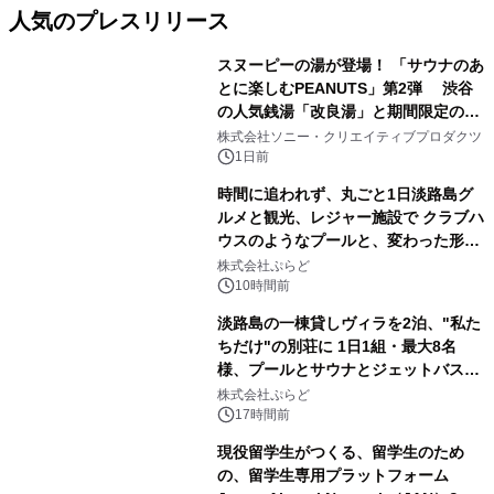
人気のプレスリリース
スヌーピーの湯が登場！ 「サウナのあ
とに楽しむPEANUTS」第2弾 渋谷
の人気銭湯「改良湯」と期間限定のコ
1
ラボレーション サウナイキタイコラ
株式会社ソニー・クリエイティブプロダクツ
ボグッズも発売決定！
1日前
時間に追われず、丸ごと1日淡路島グ
ルメと観光、レジャー施設で クラブハ
ウスのようなプールと、変わった形の
2
サウナも 「THE BOXY AWAJI」のお
株式会社ぷらど
得な素泊まり連泊プランで
10時間前
淡路島の一棟貸しヴィラを2泊、"私た
ちだけ"の別荘に 1日1組・最大8名
様、プールとサウナとジェットバス付
3
きで Villa Mon Temps AWAJIの連泊
株式会社ぷらど
素泊りプラン
17時間前
現役留学生がつくる、留学生のため
の、留学生専用プラットフォーム