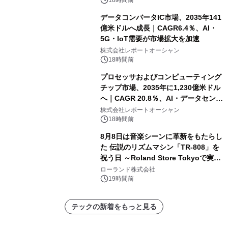
18時間前
データコンバータIC市場、2035年141
億米ドルへ成長｜CAGR6.4％、AI・
5G・IoT需要が市場拡大を加速
株式会社レポートオーシャン
18時間前
プロセッサおよびコンピューティング
チップ市場、2035年に1,230億米ドル
へ｜CAGR 20.8％、AI・データセンタ
ー需要が成長を牽引
株式会社レポートオーシャン
18時間前
8月8日は音楽シーンに革新をもたらし
た 伝説のリズムマシン「TR-808」を
祝う日 ～Roland Store Tokyoで実機
を展示しての 記念キャンペーンを開
ローランド株式会社
催 英国ラジオ「NTS」の 特別プログ
19時間前
ラムや、「TR-808」を愛する伝説的
アーティストを フィーチャーしたアニ
テックの新着をもっと見る
メーションを公開～