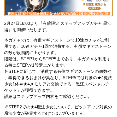
2月27日16:00より『有償限定 ステップアップガチャ 黒江
編』を開催いたします。
本ガチャでは、有償マギアストーンで10連ガチャがご利
用でき、10連ガチャ1回で消費する、有償マギアストーン
の数が段階的に上がります。
段階は、STEP1からSTEP5まであり、本ガチャを利用す
る毎にSTEPが1段階上がります。
各STEPに応じて、消費する有償マギアストーンの個数や
、獲得できるおまけが異なり、STEP5では対象の★4魔法
少女1体や★4メモリアと交換できる「黒江スペシャルチ
ケット」が獲得できます。
詳細はステップアップ内容をご確認ください。
※STEP2での★4魔法少女について、ピックアップ対象の
魔法少女が確定するわけではございません。