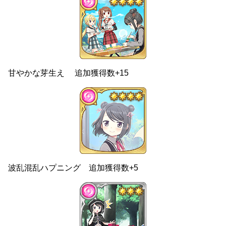
甘やかな芽生え 追加獲得数+15
波乱混乱ハプニング 追加獲得数+5