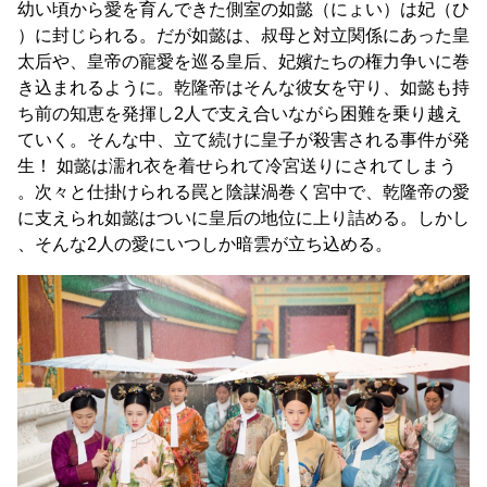
幼い頃から愛を育んできた側室の如懿（にょい）は妃（ひ
）に封じられる。だが如懿は、叔母と対立関係にあった皇
太后や、皇帝の寵愛を巡る皇后、妃嬪たちの権力争いに巻
き込まれるように。乾隆帝はそんな彼女を守り、如懿も持
ち前の知恵を発揮し2人で支え合いながら困難を乗り越え
ていく。そんな中、立て続けに皇子が殺害される事件が発
生！ 如懿は濡れ衣を着せられて冷宮送りにされてしまう
。次々と仕掛けられる罠と陰謀渦巻く宮中で、乾隆帝の愛
に支えられ如懿はついに皇后の地位に上り詰める。しかし
、そんな2人の愛にいつしか暗雲が立ち込める。