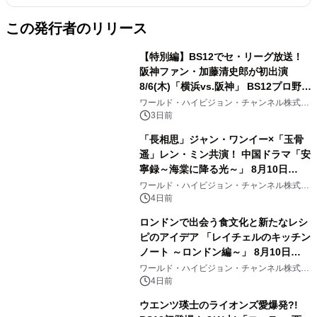
この発行者のリリース
【特別編】BS12でセ・リーグ放送！
阪神ファン・加藤清史郎が初出演
8/6(木)「横浜vs.阪神」 BS12プロ野球
中継2026
ワールド・ハイビジョン・チャンネル株式会
社
3日前
「長相思」ジャン・ワンイー×「玉骨
遥」レン・ミン共演！ 中国ドラマ「安
寧録～海棠に降る光～」 8月10日
（月）夕方4時～ BS12 トゥエルビで
ワールド・ハイビジョン・チャンネル株式会
社
放送スタート
4日前
ロンドンで出会う食文化と新たなレシ
ピのアイデア 「レイチェルのキッチン
ノート ～ロンドン編～」 8月10日
（月）よる7時～BS12 トゥエルビで放
ワールド・ハイビジョン・チャンネル株式会
社
送開始
4日前
ウエンツ瑛士のライオンズ愛爆発?!