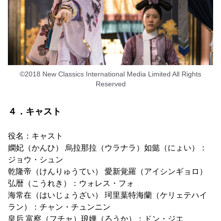
©2018 New Classics International Media Limited All Rights
Reserved
４．キャスト
役名：キャスト
嫻妃（かんひ） 烏拉那拉（ウラナラ）如懿（にょい）：
ジョウ・シュン
乾隆帝（けんりゅうてい） 愛新覚羅（アイシンギョロ）
弘暦（こうれき）：ウォレス・フォ
海常在（はいじょうざい） 珂里葉特海蘭（ケリェテハイ
ラン）：チャン・チュンニン
皇后 富察（フチャ）琅嬅（ろうか）：ドン・ジエ