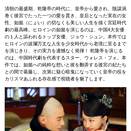
清朝の最盛期、乾隆帝の時代に、皇帝から愛され、陰謀渦
巻く後宮でたった一つの愛を貫き、皇后となった実在の女
性、如懿（にょい）の切なくも美しい人生を描く宮廷時代
劇の最高峰。ヒロインの如懿を演じるのは、中国4大女優
の１人と謳われるトップ女優、ジョウ・シュン。本作では
ヒロインの波瀾万丈な人生を少女時代から老境に至るまで
を演じきり、その実力を遺憾なく発揮！ 乾隆帝を演じる
のは、中国時代劇を代表するスター、ウォレス・フォ。本
作では、如懿への純粋な想いと彼を翻弄する後宮の妃たち
との間で葛藤し、次第に疑心暗鬼になっていく皇帝の役を
カリスマあふれる存在感で視聴者を魅了します。