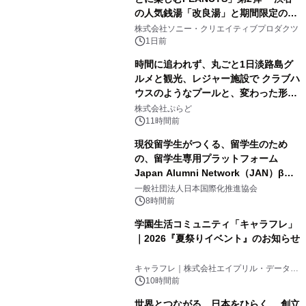
の人気銭湯「改良湯」と期間限定のコ
1
ラボレーション サウナイキタイコラ
株式会社ソニー・クリエイティブプロダクツ
ボグッズも発売決定！
1日前
時間に追われず、丸ごと1日淡路島グ
ルメと観光、レジャー施設で クラブハ
ウスのようなプールと、変わった形の
2
サウナも 「THE BOXY AWAJI」のお
株式会社ぷらど
得な素泊まり連泊プランで
11時間前
現役留学生がつくる、留学生のため
の、留学生専用プラットフォーム
Japan Alumni Network（JAN）β版
3
をリリース
一般社団法人日本国際化推進協会
8時間前
学園生活コミュニティ「キャラフレ」
｜2026『夏祭りイベント』のお知らせ
4
キャラフレ｜株式会社エイプリル・データ・
デザインズ
10時間前
世界とつながる、日本をひらく。 創立