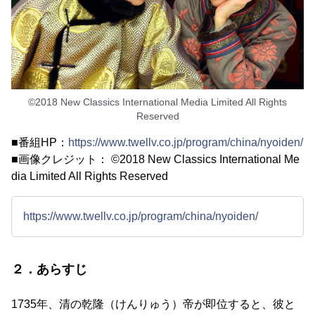
©2018 New Classics International Media Limited All Rights
Reserved
■番組HP：
https://www.twellv.co.jp/program/china/nyoiden/
■画像クレジット： ©2018 New Classics International Me
dia Limited All Rights Reserved
https://www.twellv.co.jp/program/china/nyoiden/
２．あらすじ
1735年、清の乾隆（けんりゅう）帝が即位すると、彼と