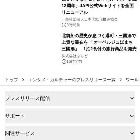
13周年、JAPI公式Webサイトを全面
リニューアル
5
一般社団法人日本国際化推進協会
8時間前
北前船の歴史が息づく港町・三国湊で
上質な滞在を 「オーベルジュほまち
三國湊」 1泊2食付の旅行商品を発売
6
株式会社ぷらど
16時間前
トップ
エンタメ・カルチャーのプレスリリース一覧
ワール
プレスリリース配信
サポート
関連サービス