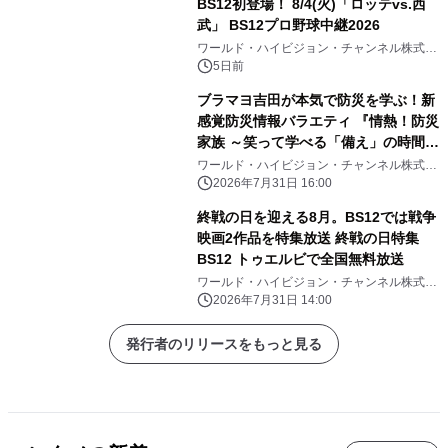
BS12初登場！ 8/4(火)「ロッテvs.西
武」 BS12プロ野球中継2026
ワールド・ハイビジョン・チャンネル株式会
社
5日前
ブラマヨ吉田が本気で防災を学ぶ！新
感覚防災情報バラエティ 『情熱！防災
家族 ～笑って学べる「備え」の時間
～』 8月2日（日）夕方6時30分～
ワールド・ハイビジョン・チャンネル株式会
社
BS12 トゥエルビで放送
2026年7月31日 16:00
終戦の日を迎える8月。BS12では戦争
映画2作品を特集放送 終戦の日特集
BS12 トゥエルビで全国無料放送
ワールド・ハイビジョン・チャンネル株式会
社
2026年7月31日 14:00
発行者のリリースをもっと見る