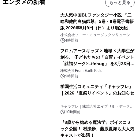
エンタメの新着
もっと見る
大人気中国BLファンタジー小説 『二
哈和他的白猫師尊』5巻・6巻電子書籍
版 2026年8月9日（日）より順次配信
開始
株式会社ソニー・ミュージックソリューショ
ンズ
4時間前
フロムアースキッズ × 地域 × 大学生が
創る、 子どもたちの「自育」イベント
「諸福ジーク×Lifehug」 を8月23日
(日)開催
株式会社From Earth Kids
9時間前
学園生活コミュニティ「キャラフレ」
｜2026『夏祭りイベント』のお知らせ
キャラフレ｜株式会社エイプリル・データ・
デザインズ
10時間前
『8歳から始める魔法学』ボイスコミ
ック公開！ 村瀬歩、藤原夏海ら大人気
キャストが出演！