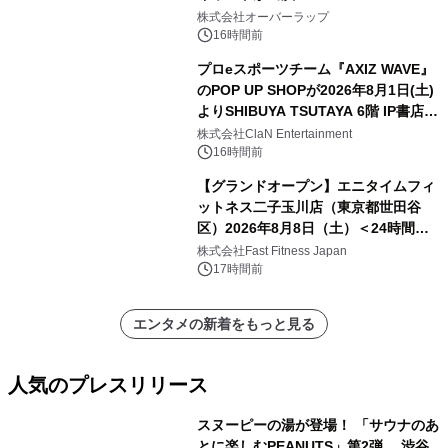
株式会社オーバーラップ
16時間前
プロeスポーツチーム『AXIZ WAVE』
のPOP UP SHOPが2026年8月1日(土)
よりSHIBUYA TSUTAYA 6階 IP書店で
開催決定！！
株式会社ClaN Entertainment
16時間前
【グランドオープン】エニタイムフィ
ットネス二子玉川店（東京都世田谷
区）2026年8月8日（土）＜24時間年
中無休のフィットネスジム＞
株式会社Fast Fitness Japan
17時間前
エンタメの新着をもっと見る
人気のプレスリリース
スヌーピーの湯が登場！ 「サウナのあ
とに楽しむPEANUTS」第2弾 渋谷