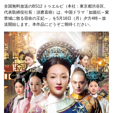
全国無料放送のBS12 トゥエルビ（本社：東京都渋谷区、
代表取締役社長：須磨直樹）は、中国ドラマ「如懿伝～紫
禁城に散る宿命の王妃～」を5月16日（月）夕方4時～放
送開始します。本作品にどうぞご期待ください。