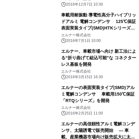
2016年12月7日 10:30
車載用耐振動 導電性高分子ハイブリッ
ドアルミ 電解コンデンサ 125℃保証
表面実装タイプ(SMD)HTKシリーズ及
び、 105℃保証 表面実装タイプ
エルナー株式会社
(SMD)HTシリーズの 量産を開始
2016年7月1日 10:00
エルナー、車載市場へ向け 新工法によ
る“折り曲げて組込可能”な コネクター
レス基板を開発
エルナー株式会社
2016年3月15日 16:30
エルナーの表面実装タイプ(SMD)アル
ミ電解コンデンサ 車載用150℃保証
「RTQシリーズ」を開発
エルナー株式会社
2016年2月25日 11:00
エルナーの高信頼性アルミ電解コンデ
ンサ、太陽誘電で販売開始 ― 車
載、産業機器市場向け販売拡大に太陽