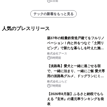
1日前
テックの新着をもっと見る
人気のプレスリリース
築37年の軽量鉄骨造戸建てをフルリノ
ベーション！内と外をつなぐ「土間リ
ビング」で新たな暮らしを叶えた施工
1
事例を株式会社アースが公開
株式会社アース
5時間前
【淡路島】愛犬と一緒に過ごせる宿
で、一緒に泊まり、一緒にご飯 愛犬専
用の淡路島グルメ、ドッグランにミニ
2
プール グランピングとトレーラーハウ
株式会社ぷらど
スの2施設で
7時間前
【2026年8月版】ふるさと納税でもら
える『玄米』の還元率ランキングを発
表
3