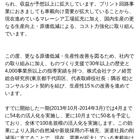
られ、収益が予想以上に拡大しています。プリント回路事
業におきましても車載向け需要が拡大していることから、
現在進めているマレーシア工場拡充に加え、国内生産の更
なる生産向上・原価低減による、コスト力強化に取り組ん
でいます。
この度、更なる原価低減・生産性改善を図るため、社内で
の取り組みに加え、ものづくり支援で30年以上の歴史と
4,000事業所以上の指導実績を持つ、株式会社テクノ経営
総合研究所(東京都千代田区、代表取締役社長：隅谷 稔)と
コンサルタント契約を結び、生産性15％の改善を進めて
います。
すでに開始した一期(2013年10月-2014年3月)では4月まで
に54名の活人化を実施し、更に10月までに50名を予定し
ており、全体で100名規模の活人化を実施します。この効
果により人員の自然減や新規採用の不補充、派遣社員の削
減等に充てることで、現在、需要が拡大している車載向け