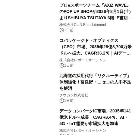
プロeスポーツチーム『AXIZ WAVE』
のPOP UP SHOPが2026年8月1日(土)
よりSHIBUYA TSUTAYA 6階 IP書店で
開催決定！！
株式会社ClaN Entertainment
1日前
コパッケージド・オプティクス
（CPO）市場、2035年28億8,700万米
ドルへ拡大、CAGR36.2％｜AIデータ
センター・高速光通信需要が成長を加
株式会社レポートオーシャン
速
1日前
北海道の採用代行「リクルーティブ」
体制強化！富良野・ニセコの人手不足
を解消
クウカン株式会社
1日前
データコンバータIC市場、2035年141
億米ドルへ成長｜CAGR6.4％、AI・
5G・IoT需要が市場拡大を加速
株式会社レポートオーシャン