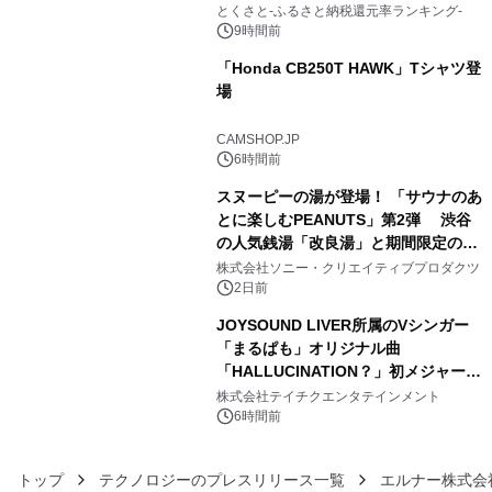
とくさと-ふるさと納税還元率ランキング-
9時間前
「Honda CB250T HAWK」Tシャツ登
場
4
CAMSHOP.JP
6時間前
スヌーピーの湯が登場！ 「サウナのあ
とに楽しむPEANUTS」第2弾 渋谷
の人気銭湯「改良湯」と期間限定のコ
5
ラボレーション サウナイキタイコラ
株式会社ソニー・クリエイティブプロダクツ
ボグッズも発売決定！
2日前
JOYSOUND LIVER所属のVシンガー
「まるぱも」オリジナル曲
「HALLUCINATION？」初メジャー配
6
信リリース決定！
株式会社テイチクエンタテインメント
6時間前
トップ
テクノロジーのプレスリリース一覧
エルナー株式会