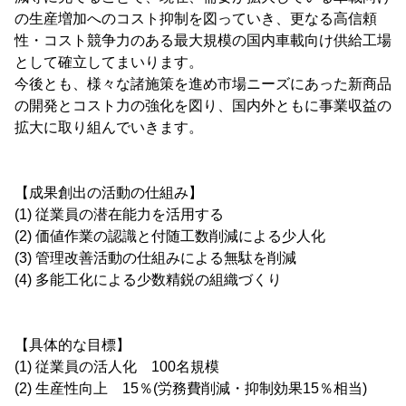
の生産増加へのコスト抑制を図っていき、更なる高信頼
性・コスト競争力のある最大規模の国内車載向け供給工場
として確立してまいります。
今後とも、様々な諸施策を進め市場ニーズにあった新商品
の開発とコスト力の強化を図り、国内外ともに事業収益の
拡大に取り組んでいきます。
【成果創出の活動の仕組み】
(1) 従業員の潜在能力を活用する
(2) 価値作業の認識と付随工数削減による少人化
(3) 管理改善活動の仕組みによる無駄を削減
(4) 多能工化による少数精鋭の組織づくり
【具体的な目標】
(1) 従業員の活人化 100名規模
(2) 生産性向上 15％(労務費削減・抑制効果15％相当)