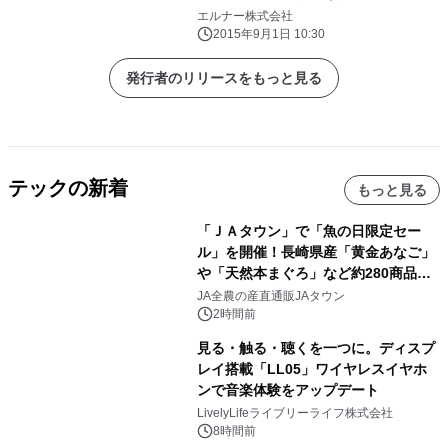
誘電の販売網を最大活用 ―
エルナー株式会社
2015年9月1日 10:30
発行者のリリースをもっと見る
テックの新着
もっと見る
「ＪＡタウン」で「魚の日限定セー
ル」を開催！長崎県産「黄金あなご」
や「天然本まぐろ」など約280商品を
販売！～毎月１０日の定例企画～
JA全農の産直通販JAタウン
2時間前
見る・触る・聴くを一つに。ディスプ
レイ搭載「LL05」ワイヤレスイヤホ
ンで音楽体験をアップデート
LivelyLifeライブリーライフ株式会社
8時間前