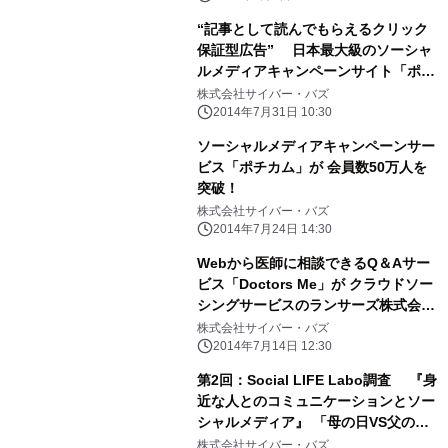
“記事として読んでもらえるクリック
保証型広告” 日本最大級のソーシャ
ルメディアキャンペーンサイト「ポチ
カム」にて 『ソーシャルクリック』を
株式会社サイバー・バズ
開始
2014年7月31日 10:30
ソーシャルメディアキャンペーンサー
ビス「ポチカム」が 会員数50万人を
突破！
株式会社サイバー・バズ
2014年7月24日 14:30
Webから医師に相談できるQ＆Aサー
ビス「Doctors Me」が クラウドソー
シングサービスのランサーズ株式会社
と提携 ～高い専門性をもった医師が
株式会社サイバー・バズ
サービスを活用開始～
2014年7月14日 12:30
第2回：Social LIFE Labo調査 『身
近な人とのコミュニケーションとソー
シャルメディア』 「母の日VS父の
日」勝敗は想像通りの結果に 記念日
株式会社サイバー・バズ