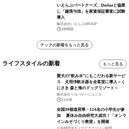
いえらぶパートナーズ、Dwilarと協業
し「越境与信」を家賃保証審査に試験
導入
株式会社いえらぶGROUP
1時間前
テックの新着をもっと見る
ライフスタイルの新着
もっと見る
愛犬の"飲み水"にもこだわる新サービ
ス 犬用浄軟水器を全客室に導入～く
にさき 森と海のドッグリゾート～
株式会社リロバケーションズ
11分前
全国39都道府県・114名の小学生が参
加 夏休み自由研究大成功！「オンラ
インみそづくり教室」を開催
公益財団法人ノエビアグリーン財団