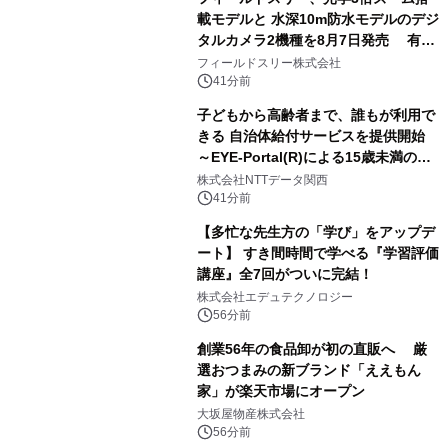
る自信がある」「昨年の夏はカブトム
載モデルと 水深10m防水モデルのデジ
シを捕まえたり、虫と戦ったり…」
タルカメラ2機種を8月7日発売 有効
約1300万画素、用途別に選べるコンデ
フィールドスリー株式会社
ジ新登場
41分前
子どもから高齢者まで、誰もが利用で
きる 自治体給付サービスを提供開始
～EYE-Portal(R)による15歳未満の本
人認証と デジタルデバイド対策で実現
株式会社NTTデータ関西
～
41分前
【多忙な先生方の「学び」をアップデ
ート】 すき間時間で学べる『学習評価
講座』全7回がついに完結！
株式会社エデュテクノロジー
56分前
創業56年の食品卸が初の直販へ 厳
選おつまみの新ブランド「ええもん
家」が楽天市場にオープン
大坂屋物産株式会社
56分前