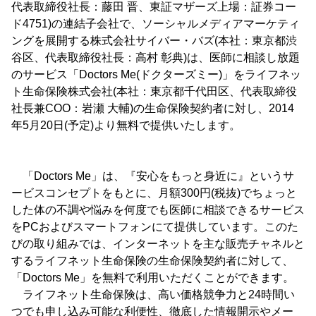
代表取締役社長：藤田 晋、東証マザーズ上場：証券コー
ド4751)の連結子会社で、ソーシャルメディアマーケティ
ングを展開する株式会社サイバー・バズ(本社：東京都渋
谷区、代表取締役社長：高村 彰典)は、医師に相談し放題
のサービス「Doctors Me(ドクターズミー)」をライフネッ
ト生命保険株式会社(本社：東京都千代田区、代表取締役
社長兼COO：岩瀬 大輔)の生命保険契約者に対し、2014
年5月20日(予定)より無料で提供いたします。
「Doctors Me」は、『安心をもっと身近に』というサ
ービスコンセプトをもとに、月額300円(税抜)でちょっと
した体の不調や悩みを何度でも医師に相談できるサービス
をPCおよびスマートフォンにて提供しています。このた
びの取り組みでは、インターネットを主な販売チャネルと
するライフネット生命保険の生命保険契約者に対して、
「Doctors Me」を無料で利用いただくことができます。
ライフネット生命保険は、高い価格競争力と24時間い
つでも申し込み可能な利便性、徹底した情報開示やメー