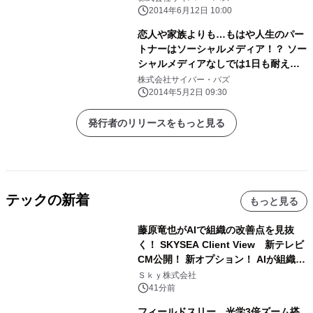
のお祝い ― 両親：直接会って／友
2014年6月12日 10:00
達：メールやSNS ― 「LINE」が安
恋人や家族よりも…もはや人生のパー
否確認ツール！？「同窓会・作戦会
トナーはソーシャルメディア！？ ソー
議」をするSNSユーザーも
シャルメディアなしでは1日も耐えら
れない人が4割以上！ 半数以上が毎日
株式会社サイバー・バズ
1時間以上は利用している結果に
2014年5月2日 09:30
Social Life Labo調査 第1回 『あな
たにとってのソーシャルメディアの重
発行者のリリースをもっと見る
要度は？』
テックの新着
もっと見る
藤原竜也がAIで組織の改善点を見抜
く！ SKYSEA Client View 新テレビ
CM公開！ 新オプション！ AIが組織の
業務実態を分析し労務改善を支援。 藤
Ｓｋｙ株式会社
原竜也メイキング動画公開 「もしAIが
41分前
自分を分析したら、すぐ休めと言われ
フィールドスリー、光学3倍ズーム搭