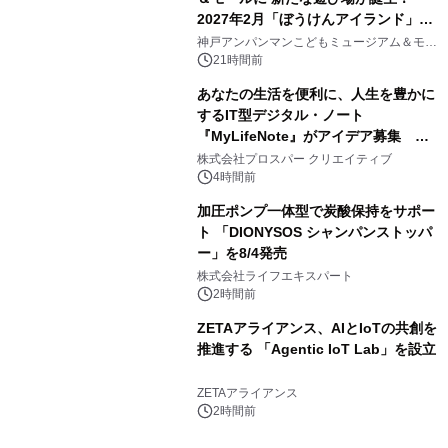
2027年2月「ぼうけんアイランド」が
3
オープン
神戸アンパンマンこどもミュージアム＆モー
ル
21時間前
あなたの生活を便利に、人生を豊かに
するIT型デジタル・ノート
『MyLifeNote』がアイデア募集 優
4
秀賞100名に1年間無償試用
株式会社プロスパー クリエイティブ
4時間前
加圧ポンプ一体型で炭酸保持をサポー
ト 「DIONYSOS シャンパンストッパ
ー」を8/4発売
5
株式会社ライフエキスパート
2時間前
ZETAアライアンス、AIとIoTの共創を
推進する 「Agentic IoT Lab」を設立
6
ZETAアライアンス
2時間前