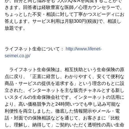
か、自分と同じ悩みをもつ人のQ＆Aを閲覧することがで
きます。回答者は経験豊富な医師／心理カウンセラーで、
ちょっとした不安・相談に対して丁寧かつスピーディにお
答えします。サービス利用は月額300円(税抜)で、相談し
放題です。
ライフネット生命について：
http://www.lifenet-
seimei.co.jp/
ライフネット生命保険は、相互扶助という生命保険の原
点に戻り、「正直に経営し、わかりやすく、安くて便利な
商品・サービスの提供を追求する」という理念のもとに設
立された、インターネットを主な販売チャネルとする新し
いスタイルの生命保険会社です。インターネットの活用に
より、高い価格競争力と24時間いつでも申し込み可能な
利便性を両立しました。徹底した情報開示やメール・電
話・対面での保険相談などを通じて、お客さまに「比較
し、理解し、納得して」ご契約いただく透明性の高い生命