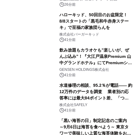
26分前
ハローキッド、50回目のお盆限定！
8/8スタートの「黒毛和牛赤身ステー
キ」で至福の家族団らんを
株式会社バーガーキッド
41分前
飲み放題もカラオケも”楽しいが、ぜ
んぶ込み”！『大江戸温泉Premium 山
中グランドホテル』にてPremiumシリ
ーズ初のオールインクルーシブ導入
GENSEN HOLDINGS株式会社
41分前
水道修理の相談、95.2％が電話―― 約
12万件のデータを調査 業者別の応
答率には最大84ポイント差、 「つな
がりやすさ」も選定基準に
株式会社SAFELY
41分前
「黒い海苔の日」制定記念のご案内
～9月6日は海苔を食べよう～ 東京タ
ワーで美味しい上質な海苔体験をお届