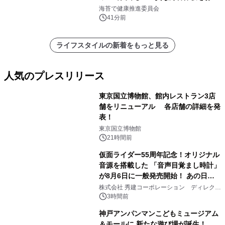
けします！
海苔で健康推進委員会
41分前
ライフスタイルの新着をもっと見る
人気のプレスリリース
東京国立博物館、館内レストラン3店
舗をリニューアル 各店舗の詳細を発
表！
1
東京国立博物館
21時間前
仮面ライダー55周年記念！オリジナル
音源を搭載した 「音声目覚まし時計」
が8月6日に一般発売開始！ あの日の
2
大興奮が今甦る
株式会社 秀建コーポレーション ディレクト
アートギャラリー
3時間前
神戸アンパンマンこどもミュージアム
＆モールに 新たな遊び場が誕生！