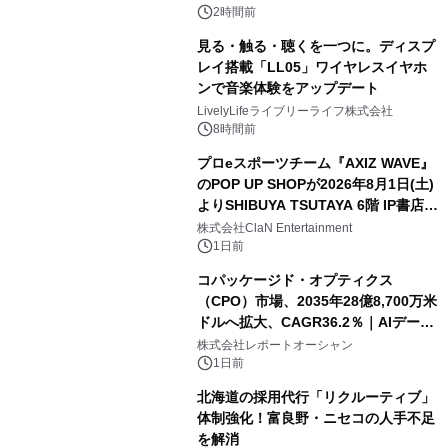
2時間前
見る・触る・聴くを一つに。ディスプ
レイ搭載「LL05」ワイヤレスイヤホ
ンで音楽体験をアップデート
LivelyLifeライブリーライフ株式会社
8時間前
プロeスポーツチーム『AXIZ WAVE』
のPOP UP SHOPが2026年8月1日(土)
よりSHIBUYA TSUTAYA 6階 IP書店で
開催決定！！
株式会社ClaN Entertainment
1日前
コパッケージド・オプティクス
（CPO）市場、2035年28億8,700万米
ドルへ拡大、CAGR36.2％｜AIデータ
センター・高速光通信需要が成長を加
株式会社レポートオーシャン
速
1日前
北海道の採用代行「リクルーティブ」
体制強化！富良野・ニセコの人手不足
を解消