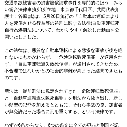
交通事故被害者の損害賠償請求事件を専門的に扱う、みら
い総合法律事務所(所在地：東京都千代田区、共同代表弁
護士：谷原 誠)は、5月20日施行の「自動車の運転により
人を死傷させる行為等の処罰に関する法律(自動車運転死
傷行為処罰法)について、わかりやすく解説した動画を公
開いたしました。
この法律は、悪質な自動車運転による悲惨な事故が後を絶
たないにもかかわらず、「危険運転致死傷罪」が適用され
ず、「自動車運転過失致死傷罪」が適用されてきたため、
不合理ではないかとの社会的非難が高まった結果できたも
のです。
新法は、従前刑法に規定されてきた「危険運転致死傷罪」
と「自動車運転過失致死傷罪」を刑法から抜き出し、新し
い類型の犯罪を加えるとともに、それら事故の際、加害者
が無免許だった場合に刑を重くする、という法律です。
わずか6条からなり、6つの条文に全ての犯罪と刑罰が記