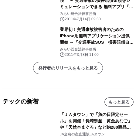
護 ～ 交通事故の損害賠償金額をシ
ミュレーションできる 無料アプリ『交
通事故SOS』 ～
みらい総合法律事務所
2011年7月14日 09:30
業界初！交通事故被害者のための
iPhone用無料アプリケーション提供
開始 ～『交通事故SOS 損害賠償自動
シミュレーション』(後遺症・死亡事故
みらい総合法律事務所
編)～
2011年3月8日 11:00
発行者のリリースをもっと見る
テックの新着
もっと見る
「ＪＡタウン」で「魚の日限定セー
ル」を開催！長崎県産「黄金あなご」
や「天然本まぐろ」など約280商品を
販売！～毎月１０日の定例企画～
JA全農の産直通販JAタウン