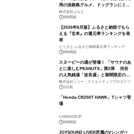
用の淡路島グルメ、ドッグランにミニ
2
プール グランピングとトレーラーハウ
株式会社ぷらど
スの2施設で
6時間前
【2026年8月版】ふるさと納税でもら
える『玄米』の還元率ランキングを発
表
3
とくさと-ふるさと納税還元率ランキング-
9時間前
スヌーピーの湯が登場！ 「サウナのあ
とに楽しむPEANUTS」第2弾 渋谷
の人気銭湯「改良湯」と期間限定のコ
4
ラボレーション サウナイキタイコラ
株式会社ソニー・クリエイティブプロダクツ
ボグッズも発売決定！
2日前
「Honda CB250T HAWK」Tシャツ登
場
5
CAMSHOP.JP
6時間前
JOYSOUND LIVER所属のVシンガー