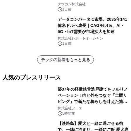
クウカン株式会社
1日前
データコンバータIC市場、2035年141
億米ドルへ成長｜CAGR6.4％、AI・
5G・IoT需要が市場拡大を加速
株式会社レポートオーシャン
1日前
テックの新着をもっと見る
人気のプレスリリース
築37年の軽量鉄骨造戸建てをフルリノ
ベーション！内と外をつなぐ「土間リ
ビング」で新たな暮らしを叶えた施工
1
事例を株式会社アースが公開
株式会社アース
5時間前
【淡路島】愛犬と一緒に過ごせる宿
で、一緒に泊まり、一緒にご飯 愛犬専