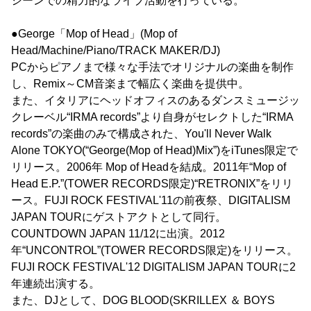
シーンでの精力的なライブ活動を行っている。
●George「Mop of Head」(Mop of
Head/Machine/Piano/TRACK MAKER/DJ)
PCからピアノまで様々な手法でオリジナルの楽曲を制作
し、Remix～CM音楽まで幅広く楽曲を提供中。
また、イタリアにヘッドオフィスのあるダンスミュージッ
クレーベル“IRMA records”より自身がセレクトした“IRMA
records”の楽曲のみで構成された、You'll Never Walk
Alone TOKYO(“George(Mop of Head)Mix”)をiTunes限定で
リリース。2006年 Mop of Headを結成。2011年“Mop of
Head E.P.”(TOWER RECORDS限定)“RETRONIX”をリリ
ース。FUJI ROCK FESTIVAL'11の前夜祭、DIGITALISM
JAPAN TOURにゲストアクトとして同行。
COUNTDOWN JAPAN 11/12に出演。2012
年“UNCONTROL”(TOWER RECORDS限定)をリリース。
FUJI ROCK FESTIVAL'12 DIGITALISM JAPAN TOURに2
年連続出演する。
また、DJとして、DOG BLOOD(SKRILLEX ＆ BOYS