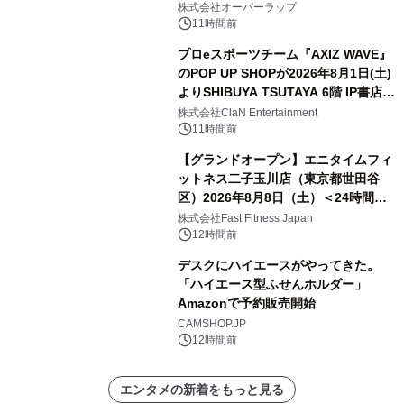
株式会社オーバーラップ
11時間前
プロeスポーツチーム『AXIZ WAVE』
のPOP UP SHOPが2026年8月1日(土)
よりSHIBUYA TSUTAYA 6階 IP書店で
開催決定！！
株式会社ClaN Entertainment
11時間前
【グランドオープン】エニタイムフィ
ットネス二子玉川店（東京都世田谷
区）2026年8月8日（土）＜24時間年
中無休のフィットネスジム＞
株式会社Fast Fitness Japan
12時間前
デスクにハイエースがやってきた。
「ハイエース型ふせんホルダー」
Amazonで予約販売開始
CAMSHOP.JP
12時間前
エンタメの新着をもっと見る