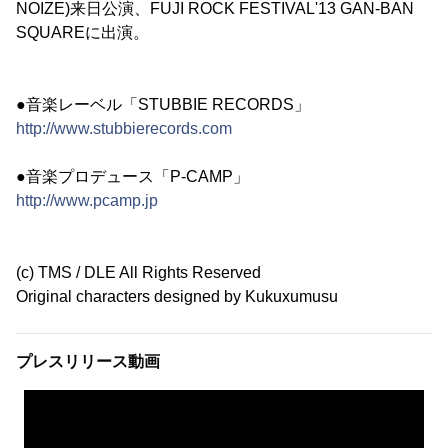
NOIZE)来日公演、FUJI ROCK FESTIVAL'13 GAN-BAN
SQUAREに出演。
●音楽レーベル「STUBBIE RECORDS」
http://www.stubbierecords.com
●音楽プロデュース「P-CAMP」
http://www.pcamp.jp
(c) TMS / DLE All Rights Reserved
Original characters designed by Kukuxumusu
プレスリリース動画