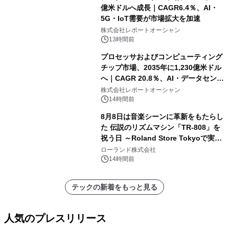
億米ドルへ成長｜CAGR6.4％、AI・
5G・IoT需要が市場拡大を加速
株式会社レポートオーシャン
13時間前
プロセッサおよびコンピューティング
チップ市場、2035年に1,230億米ドル
へ｜CAGR 20.8％、AI・データセンタ
ー需要が成長を牽引
株式会社レポートオーシャン
14時間前
8月8日は音楽シーンに革新をもたらし
た 伝説のリズムマシン「TR-808」を
祝う日 ～Roland Store Tokyoで実機
を展示しての 記念キャンペーンを開
ローランド株式会社
催 英国ラジオ「NTS」の 特別プログ
14時間前
ラムや、「TR-808」を愛する伝説的
アーティストを フィーチャーしたアニ
テックの新着をもっと見る
メーションを公開～
人気のプレスリリース