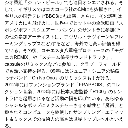
ジオ番組「ジョン・ピール」でも連日オンエアされる。そ
して、イギリスではコカコーラ社のCMにも抜擢され、イ
ギリスの国営テレビBBC3にも出演、さらに、その評判は
アメリカにも飛び火し、世界中でヒット中の全米映画『ス
ポンジボブ・スクエアー・パンツ』のサントラに参加(そ
の他の参加アーティストは、アヴリル・ラヴィーンやフレ
ーミングリップスなど)するなど、海外でも高い評価を得
ている。その後、コモエスタ八重樫プロデュースの「モダ
ニカREMIX」や「スチーム係長サウンドトラック」、
capsuleのリミックスなどに参加し、クラブ・フィールド
でも熱い支持を得る。09年にはジュニア・シニアの秘蔵
っ子バンド「Oh No Ono」のリミックスも手がける。
2012年にはファンションブランド「FRAPBOIS」のコレ
クション音楽、2013年には松本人志監督「R100」のサン
トラにも起用されるなど活動の幅を広げている。あらゆる
ジャンルをポップにミクスチャーさせる感性と「魔術」と
称されるコンピュータを駆使したサンプリング・エディッ
ト＆ミックスでの技術力の高さは世界トップレベルといえ
る。