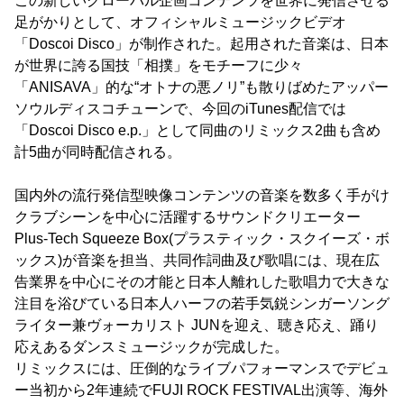
この新しいグローバル企画コンテンツを世界に発信させる
足がかりとして、オフィシャルミュージックビデオ
「Doscoi Disco」が制作された。起用された音楽は、日本
が世界に誇る国技「相撲」をモチーフに少々
「ANISAVA」的な“オトナの悪ノリ”も散りばめたアッパー
ソウルディスコチューンで、今回のiTunes配信では
「Doscoi Disco e.p.」として同曲のリミックス2曲も含め
計5曲が同時配信される。
国内外の流行発信型映像コンテンツの音楽を数多く手がけ
クラブシーンを中心に活躍するサウンドクリエーター
Plus-Tech Squeeze Box(プラスティック・スクイーズ・ボ
ックス)が音楽を担当、共同作詞曲及び歌唱には、現在広
告業界を中心にその才能と日本人離れした歌唱力で大きな
注目を浴びている日本人ハーフの若手気鋭シンガーソング
ライター兼ヴォーカリスト JUNを迎え、聴き応え、踊り
応えあるダンスミュージックが完成した。
リミックスには、圧倒的なライブパフォーマンスでデビュ
ー当初から2年連続でFUJI ROCK FESTIVAL出演等、海外