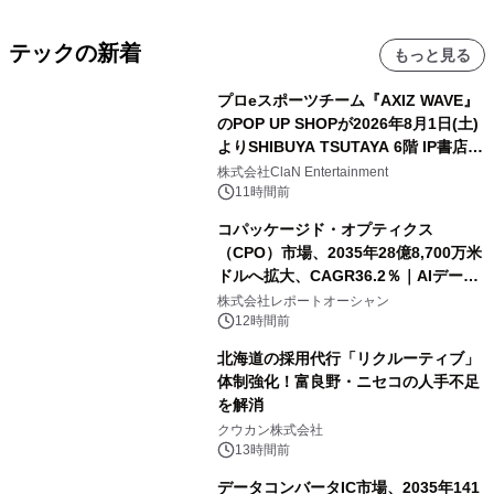
テックの新着
もっと見る
プロeスポーツチーム『AXIZ WAVE』
のPOP UP SHOPが2026年8月1日(土)
よりSHIBUYA TSUTAYA 6階 IP書店で
開催決定！！
株式会社ClaN Entertainment
11時間前
コパッケージド・オプティクス
（CPO）市場、2035年28億8,700万米
ドルへ拡大、CAGR36.2％｜AIデータ
センター・高速光通信需要が成長を加
株式会社レポートオーシャン
速
12時間前
北海道の採用代行「リクルーティブ」
体制強化！富良野・ニセコの人手不足
を解消
クウカン株式会社
13時間前
データコンバータIC市場、2035年141