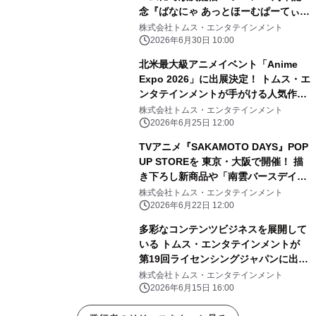
念『ばなにゃ あっとほーむぱーてぃ
ー』 続投となる ばなにゃ役：梶裕
株式会社トムス・エンタテインメント
貴、ベイビースイート役：村瀬歩 豪
2026年6月30日 10:00
華ゲストキャスト3名 種崎敦美／伊藤
北米最大級アニメイベント「Anime
ゆいな／森川智之の オフィシャルコメ
Expo 2026」に出展決定！ トムス・エ
ントが解禁！
ンタテインメントが手がける人気作品
が集結し “日本のお祭り”体験を展開
株式会社トムス・エンタテインメント
2026年6月25日 12:00
TVアニメ『SAKAMOTO DAYS』POP
UP STOREを 東京・大阪で開催！ 描
き下ろし新商品や「南雲バースデイ」
グッズが登場
株式会社トムス・エンタテインメント
2026年6月22日 12:00
多彩なコンテンツビジネスを展開して
いる トムス・エンタテインメントが
第19回ライセンシングジャパンに出
展！
株式会社トムス・エンタテインメント
2026年6月15日 16:00