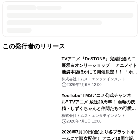
この発行者のリリース
TVアニメ『Dr.STONE』完結記念ミニ
展示＆オンリーショップ アニメイト
池袋本店ほかにて開催決定！！ 「ホワ
イマンといっしょ」がテーマの新規描
株式会社トムス・エンタテインメント
き下ろし商品の 会場販売、事後通販も
2026年7月6日 12:00
実施予定
YouTube“TMSアニメ公式チャンネ
ル” TVアニメ 放送20周年！ 雨粒の妖
精・しずくちゃんと仲間たちの可愛い
ストーリーが詰まった TVアニメ『ぷ
株式会社トムス・エンタテインメント
るるんっ！しずくちゃん』を全話無料
2026年7月1日 12:00
配信！
2026年7月10日(金)より各プラットホ
ームにて順次配信！ アニメ10周年記