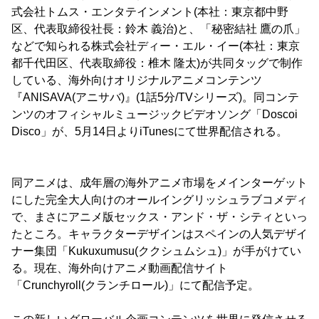
式会社トムス・エンタテインメント(本社：東京都中野
区、代表取締役社長：鈴木 義治)と、「秘密結社 鷹の爪」
などで知られる株式会社ディー・エル・イー(本社：東京
都千代田区、代表取締役：椎木 隆太)が共同タッグで制作
している、海外向けオリジナルアニメコンテンツ
『ANISAVA(アニサバ)』(1話5分/TVシリーズ)。同コンテ
ンツのオフィシャルミュージックビデオソング「Doscoi
Disco」が、5月14日よりiTunesにて世界配信される。
同アニメは、成年層の海外アニメ市場をメインターゲット
にした完全大人向けのオールイングリッシュラブコメディ
で、まさにアニメ版セックス・アンド・ザ・シティといっ
たところ。キャラクターデザインはスペインの人気デザイ
ナー集団「Kukuxumusu(ククシュムシュ)」が手がけてい
る。現在、海外向けアニメ動画配信サイト
「Crunchyroll(クランチロール)」にて配信予定。