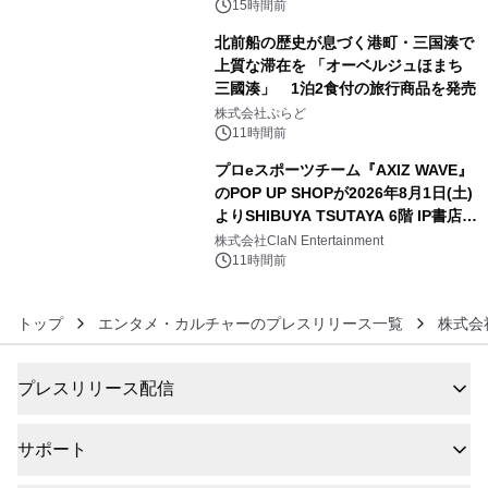
るパッケージ～ 9月1日(火)秋田県内で
15時間前
販売開始
北前船の歴史が息づく港町・三国湊で
上質な滞在を 「オーベルジュほまち
三國湊」 1泊2食付の旅行商品を発売
5
株式会社ぷらど
11時間前
プロeスポーツチーム『AXIZ WAVE』
のPOP UP SHOPが2026年8月1日(土)
よりSHIBUYA TSUTAYA 6階 IP書店で
6
開催決定！！
株式会社ClaN Entertainment
11時間前
トップ
エンタメ・カルチャーのプレスリリース一覧
株式会
プレスリリース配信
サポート