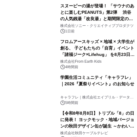
スヌーピーの湯が登場！ 「サウナのあ
とに楽しむPEANUTS」第2弾 渋谷
の人気銭湯「改良湯」と期間限定のコ
1
ラボレーション サウナイキタイコラ
株式会社ソニー・クリエイティブプロダクツ
ボグッズも発売決定！
1日前
フロムアースキッズ × 地域 × 大学生が
創る、 子どもたちの「自育」イベント
「諸福ジーク×Lifehug」 を8月23日
2
(日)開催
株式会社From Earth Kids
4時間前
学園生活コミュニティ「キャラフレ」
｜2026『夏祭りイベント』のお知らせ
3
キャラフレ｜株式会社エイプリル・データ・
デザインズ
5時間前
【令和8年8月8日】トリプル「8」の日
に発表！ ヨックモック・地域バージョ
ンの秋田デザイン缶が誕生 ～かわいい
4
秋田犬の子犬と秋田の四季と名所を巡
株式会社秋田ケーブルテレビ