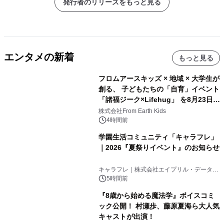
発行者のリリースをもっと見る
エンタメの新着
もっと見る
フロムアースキッズ × 地域 × 大学生が
創る、 子どもたちの「自育」イベント
「諸福ジーク×Lifehug」 を8月23日
(日)開催
株式会社From Earth Kids
4時間前
学園生活コミュニティ「キャラフレ」
｜2026『夏祭りイベント』のお知らせ
キャラフレ｜株式会社エイプリル・データ・
デザインズ
5時間前
『8歳から始める魔法学』ボイスコミ
ック公開！ 村瀬歩、藤原夏海ら大人気
キャストが出演！