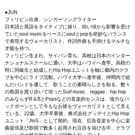
●JUN
フィリピン出身、シンガーソングライター
日本語と英語をネイティブに操り、幼い頃から影響を受け
ていたsoul musicをベースにsoulとpopを絶妙なバランス
で表現するヴォーカリスト。作詞作曲も手掛けるマルチな
才能を持つ。
フィリピン生まれ、サイパン育ち。高校は日本のインター
ナショナルスクールに通い、大学はハワイへ進学。高校の
時に同級生と結成したHip Hopユニットを軸に都内のクラ
ブを中心にライブ活動。ハワイ大学へ進学後、仲間内で組
んだバンドを通して、歌うことの素晴らしさを知る。数々
の島国を渡り歩いて培ったSurf music、reggae、hip hop
のみならずR＆BとPopsなどの音楽的センスは、強力なバ
ックボーンとして今もなお彼をヴォーカリストとして支え
ている。22歳、大学卒業後、株式会社グッデイとHip Hop
ユニット「JtoS」として契約。現在、広告音楽を中心に楽
曲提供及び歌唱で数多く起用され注目を浴びる中、クラブ