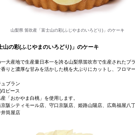
山梨県 笛吹産「富士山の彩(ふじやまのいろどり)」のケーキ
士山の彩(ふじやまのいろどり)」のケーキ
の一大産地で生産量日本一を誇る山梨県笛吹市で生産されたブ
な香りと濃厚な甘みを活かした桃を大ぶりにカットし、フロマ
ジュブラン
)/1ピース
県産「おかやま白桃」を使用します。
橋京阪シティモール店、守口京阪店、姫路山陽店、広島福屋八
倉井筒屋店