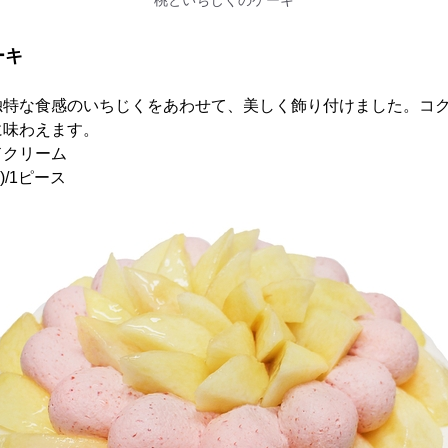
桃といちじくのケーキ
ーキ
独特な食感のいちじくをあわせて、美しく飾り付けました。コ
に味わえます。
ドクリーム
)/1ピース