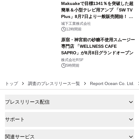
Makuakeで目標1341％を突破した超
簡単＆小型テレビ用アンプ 「SW TV
Plus」8月7日より一般販売開始！ ケ
5
ーブル1本つなぐだけ、テレビの音が
城下工業株式会社
ぐっと豊かに
12時間前
原宿・神宮前の砂糖不使用スムージー
専門店 「WELLNESS CAFE
SAPRO」が8月8日グランドオープン
6
株式会社RSF
5時間前
トップ
調査のプレスリリース一覧
Report Ocean Co. Ltd.
プレスリリース配信
サポート
関連サービス