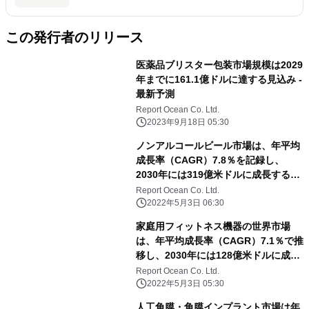
この発行者のリリース
医薬品ブリスター包装市場規模は2029
年までに161.1億ドルに達する見込み -
最新予測
Report Ocean Co. Ltd.
2023年9月18日 05:30
ノンアルコールビール市場は、年平均
成長率（CAGR）7.8％を記録し、
2030年には319億米ドルに成長すると
予測される
Report Ocean Co. Ltd.
2022年5月3日 06:30
家庭用フィットネス機器の世界市場
は、年平均成長率（CAGR）7.1％で推
移し、2030年には128億米ドルに成長
すると予測
Report Ocean Co. Ltd.
2022年5月3日 05:30
人工角膜・角膜インプラント市場は年