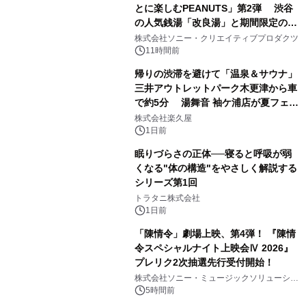
とに楽しむPEANUTS」第2弾 渋谷
の人気銭湯「改良湯」と期間限定のコ
1
ラボレーション サウナイキタイコラ
株式会社ソニー・クリエイティブプロダクツ
ボグッズも発売決定！
11時間前
帰りの渋滞を避けて「温泉＆サウナ」
三井アウトレットパーク木更津から車
で約5分 湯舞音 袖ケ浦店が夏フェア
2
メニューを提供
株式会社楽久屋
1日前
眠りづらさの正体──寝ると呼吸が弱
くなる"体の構造"をやさしく解説する
シリーズ第1回
3
トラタニ株式会社
1日前
「陳情令」劇場上映、第4弾！ 『陳情
令スペシャルナイト上映会Ⅳ 2026』
プレリク2次抽選先行受付開始！
4
株式会社ソニー・ミュージックソリューショ
ンズ
5時間前