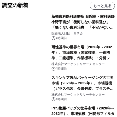
調査の新着
もっと見る
新橋歯科医科診療所 副院長・歯科医師
小野宇宙が「後悔しない歯科選び」
「痛くない歯科治療」「不安がない治
療計画」をテーマに専門監修
医療法人財団 興学会
4時間前
耐性基準の世界市場（2026年～2032
年）、市場規模（国家標準、一級標
準、二級標準、作業標準）・分析レポ
ートを発表
株式会社マーケットリサーチセンター
4時間前
スキンケア製品パッケージングの世界
市場（2026年～2032年）、市場規模
（ガラス包装、金属包装、プラスチッ
ク包装、その他）・分析レポートを発
株式会社マーケットリサーチセンター
表
4時間前
PPS集塵バッグの世界市場（2026年～
2032年）、市場規模（円筒形フィルタ