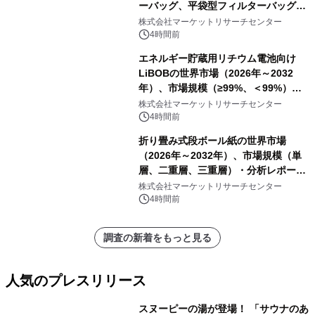
ーバッグ、平袋型フィルターバッグ、
プリーツフィルターバッグ、その
株式会社マーケットリサーチセンター
他）・分析レポートを発表
4時間前
エネルギー貯蔵用リチウム電池向け
LiBOBの世界市場（2026年～2032
年）、市場規模（≥99%、＜99%）・
分析レポートを発表
株式会社マーケットリサーチセンター
4時間前
折り畳み式段ボール紙の世界市場
（2026年～2032年）、市場規模（単
層、二重層、三重層）・分析レポート
を発表
株式会社マーケットリサーチセンター
4時間前
調査の新着をもっと見る
人気のプレスリリース
スヌーピーの湯が登場！ 「サウナのあ