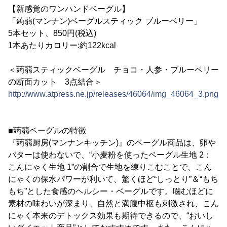
【新感覚のワンハンドベーグル】
「蒟蒻(マンナン)ベーグルスティック ブルーベリー」
5本セット、850円(税込)
1本あたりカロリー:約122kcal
＜蒟蒻スティックベーグル チョコ・人参・ブルーベリー
の断面カット 3点結合＞
http://www.atpress.ne.jp/releases/46064/img_46064_3.png
■蒟蒻ベーグルの特徴
『蒟蒻厨房(マンナンキッチン)』のベーグル商品は、卵や
バターは使わないで、“小麦粉を使ったベーグル生地 2：
こんにゃく生地 1”の割合で生地を練りこむことで、こん
にゃくの保水パワーが利いて、驚くほど“しっとり”＆“もち
もち”とした食感のヘルシー・ベーグルです。噛むほどに
素材の味わいが深まり、自然と満腹中枢も刺激され、こん
にゃく本来のデトックス効果も期待できるので、“おいし