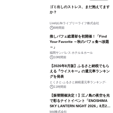
ゴミ出しのストレス、まだ抱えてます
か？
LivelyLifeライブリーライフ株式会社
6時間前
推しパフェ総選挙を初開催！「Find
Your Favorite ～秋のパフェ食べ放題
～」
福岡サンパレス ホテル＆ホール
10時間前
【2026年8月版】ふるさと納税でもら
える『ウイスキー』の還元率ランキン
グを発表
とくさと-ふるさと納税還元率ランキング-
11時間前
【振替開催決定！】江ノ島の夜空を光
で彩るナイトイベント「ENOSHIMA
SKY LANTERN NIGHT 2026」8月22
日(土)振替開催＆受付スタート！
biid株式会社