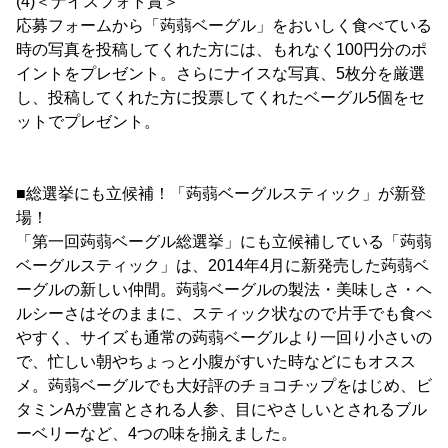
(4)＜ナイスフォト賞＞
応募フォームから「蒟蒻ベーグル」をおいしく食べている
時の写真を投稿してくれた方には、もれなく100円分のポ
イントをプレゼント。さらにナイスな写真、5枚分を厳選
し、投稿してくれた方に投票してくれたベーグル5個をセ
ットでプレゼント。
■総選挙にも立候補！「蒟蒻ベーグルスティック」が新登
場！
「第一回蒟蒻ベーグル総選挙」にも立候補している「蒟蒻
ベーグルスティック」は、2014年4月に新発売した蒟蒻ベ
ーグルの新しい仲間。蒟蒻ベーグルの製法・美味しさ・ヘ
ルシーさはそのままに、スティック状なので片手でも食べ
やすく、サイズも通常の蒟蒻ベーグルより一回り小さいの
で、忙しい朝やちょっと小腹がすいた時などにもオスス
メ。蒟蒻ベーグルでも大好評のチョコチップをはじめ、ビ
タミンAが豊富とされる人参、目にやさしいとされるブル
ーベリーなど、4つの味を揃えました。