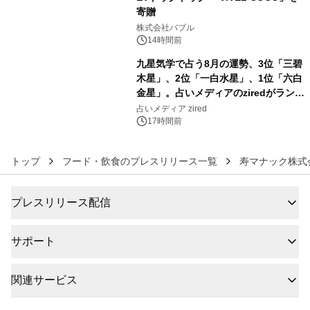
寄贈
5
株式会社バブル
14時間前
九星気学で占う8月の運勢、3位「三碧
木星」、2位「一白水星」、1位「六白
金星」。占いメディアのziredがランキ
6
ングを発表
占いメディア zired
17時間前
トップ
フード・飲食のプレスリリース一覧
寿マナック株式
プレスリリース配信
サポート
関連サービス