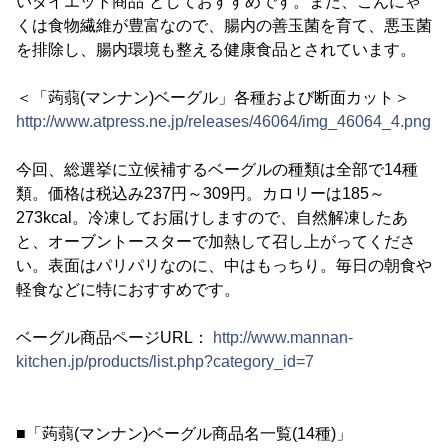
いダイエット商品”としておすすめです。また、こんにゃ
くは食物繊維が豊富なので、腸内の善玉菌を育て、悪玉菌
を排除し、腸内環境も整える健康食品とされています。
＜「蒟蒻(マンナン)ベーグル」各種および断面カット＞
http://www.atpress.ne.jp/releases/46064/img_46064_4.png
今回、総選挙に立候補するベーグルの種類は全部で14種
類。価格は税込み237円～309円。カロリーは185～
273kcal。冷凍してお届けしますので、自然解凍したあ
と、オーブントースターで加熱して召し上がってくださ
い。表面はパリパリなのに、中はもっちり。毎日の朝食や
軽食などに特におすすめです。
ベーグル商品ページURL：
http://www.mannan-
kitchen.jp/products/list.php?category_id=7
■「蒟蒻(マンナン)ベーグル商品名一覧(14種)」