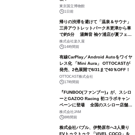
1
東京国立博物館
1日前
帰りの渋滞を避けて「温泉＆サウナ」
三井アウトレットパーク木更津から車
で約5分 湯舞音 袖ケ浦店が夏フェア
2
メニューを提供
株式会社楽久屋
14時間前
有線CarPlay／Android Autoをワイヤ
レス化 「Mini Aura」 OTTOCASTが
発売、2色展開で8/31まで40％OFF！
3
OTTOCAST株式会社
17時間前
『FUNBOO(ファンブー)』が、スシロ
ーとGAZOO Racing 初コラボキャン
ペーンに登場 全国のスシロー店舗で
4
GR 4車種の FUNBOO(ミニカー)付き
株式会社JAM
メニューが展開されます
8時間前
株式会社バブル、伊勢原市へ3人乗り
EVトゥクトゥク 「VIVEL COCO」を