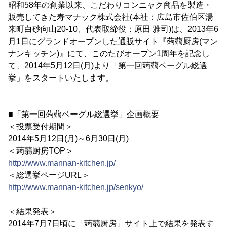
昭和58年の創業以来、こだわりコンニャク商品を製造・
販売してきた寿マナック株式会社(本社：広島市佐伯区湯
来町白砂向山20-10、代表取締役：原田 雅司)は、2013年6
月1日にグランドオープンした通販サイト『蒟蒻厨房(マン
ナンキッチン)』にて、このたびオープン1周年を記念し
て、2014年5月12日(月)より「第一回蒟蒻ベーグル総選
挙」をスタートいたします。
■「第一回蒟蒻ベーグル総選挙」企画概要
＜投票受付期間＞
2014年5月12日(月)～6月30日(月)
＜蒟蒻厨房TOP＞
http://www.mannan-kitchen.jp/
＜総選挙ページURL＞
http://www.mannan-kitchen.jp/senkyo/
＜結果発表＞
2014年7月7日頃に「蒟蒻厨房」サイト上で結果を発表す