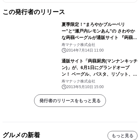
この発行者のリリース
夏季限定！“まろやかブルーベリ
ー”と“瀬戸内レモンあん”の さわやか
な蒟蒻ベーグルが通販サイト 『蒟蒻厨
房(マンナンキッチン)』から新発
寿マナック株式会社
売！ 7月11日より“蒟蒻(マンナン)ベ
2014年7月14日 11:00
ーグル総選挙ベスト5セット”を 3,900
通販サイト「蒟蒻厨房(マンナンキッチ
円(税込)で発売！
ン)」が、6月1日にグランドオープ
ン！ ベーグル、パスタ、リゾット、全
23品すべてにコンニャクを使用！ 真
寿マナック株式会社
っ黒ベーグル、和菓子風ベーグル、ス
2013年5月10日 15:00
パイシーベーグルなど種類も豊富！
発行者のリリースをもっと見る
グルメの新着
もっと見る