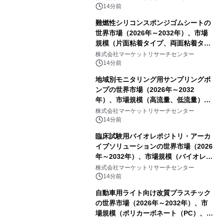
14分前
難燃性シリコンスポンジゴムシートの
世界市場（2026年～2032年）、市場
規模（片面粘着タイプ、両面粘着タイ
プ）・分析レポートを発表
株式会社マーケットリサーチセンター
14分前
地域別モニタリング用サンプリングポ
ンプの世界市場（2026年～2032
年）、市場規模（高流量、低流量）・
分析レポートを発表
株式会社マーケットリサーチセンター
14分前
臨床試験用バイオレポジトリ・アーカ
イブソリューションの世界市場（2026
年～2032年）、市場規模（バイオレポ
ジトリサービス、アーカイブソリュー
株式会社マーケットリサーチセンター
ションサービス）・分析レポートを発
14分前
表
自動車用ライト向け改質プラスチック
の世界市場（2026年～2032年）、市
場規模（ポリカーボネート（PC）、ポ