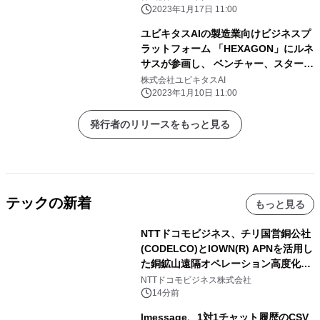
2023年1月17日 11:00
ユビキタスAIの製造業向けビジネスプ
ラットフォーム 「HEXAGON」にルネ
サスが参画し、 ベンチャー、スタート
アップや教育機関の活動を支援
株式会社ユビキタスAI
2023年1月10日 11:00
発行者のリリースをもっと見る
テックの新着
もっと見る
NTTドコモビジネス、チリ国営銅公社
(CODELCO)とIOWN(R) APNを活用し
た銅鉱山遠隔オペレーション高度化に
向けた調査・実証を開始
NTTドコモビジネス株式会社
14分前
lmessage、1対1チャット履歴のCSV