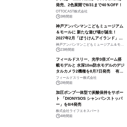
発売、2色展開で8/31まで40％OFF！
3
OTTOCAST株式会社
3時間前
神戸アンパンマンこどもミュージアム
＆モールに 新たな遊び場が誕生！
2027年2月「ぼうけんアイランド」が
4
オープン
神戸アンパンマンこどもミュージアム＆モー
ル
23時間前
フィールドスリー、光学3倍ズーム搭
載モデルと 水深10m防水モデルのデジ
タルカメラ2機種を8月7日発売 有効
5
約1300万画素、用途別に選べるコンデ
フィールドスリー株式会社
ジ新登場
2時間前
加圧ポンプ一体型で炭酸保持をサポー
ト 「DIONYSOS シャンパンストッパ
ー」を8/4発売
6
株式会社ライフエキスパート
4時間前