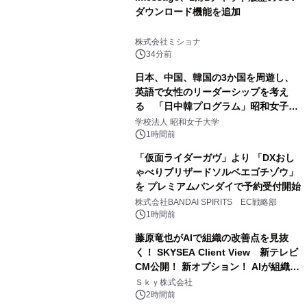
ダウンロード機能を追加
株式会社ミショナ
34分前
日本、中国、韓国の3か国を周遊し、
英語で女性のリーダーシップを考え
る 「日中韓プログラム」昭和女子大
学で開催
学校法人 昭和女子大学
1時間前
「仮面ライダーガヴ」より 「DXおし
ゃべりブリザードソルベエゴチゾウ」
を プレミアムバンダイで予約受付開始
株式会社BANDAI SPIRITS EC戦略部
1時間前
藤原竜也がAIで組織の改善点を見抜
く！ SKYSEA Client View 新テレビ
CM公開！ 新オプション！ AIが組織の
業務実態を分析し労務改善を支援。 藤
Ｓｋｙ株式会社
原竜也メイキング動画公開 「もしAIが
2時間前