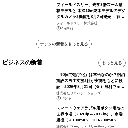
自分を分析したら、すぐ休めと言われ
フィールドスリー、光学3倍ズーム搭
る自信がある」「昨年の夏はカブトム
載モデルと 水深10m防水モデルのデジ
シを捕まえたり、虫と戦ったり…」
タルカメラ2機種を8月7日発売 有効
約1300万画素、用途別に選べるコンデ
フィールドスリー株式会社
ジ新登場
2時間前
テックの新着をもっと見る
ビジネスの新着
もっと見る
「90日で黒字化」は本当なのか？宿泊
施設の再生支援2社が実例をもとに検
証 2026年8月21日（金）無料ウェビ
ナー開催
株式会社リロバケーションズ
14分前
スマートウェアラブル用ボタン電池の
世界市場（2026年～2032年）、市場
規模（＜100mAh、100-200mAh、＞
200mAh）・分析レポートを発表
株式会社マーケットリサーチセンター