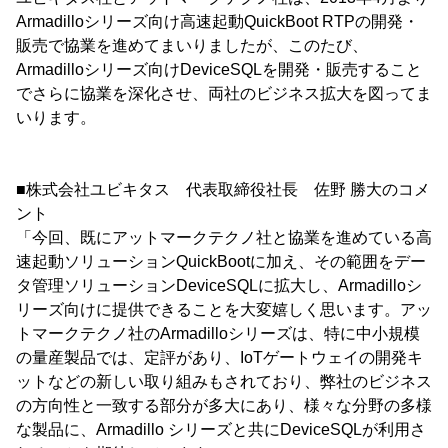
Armadilloシリーズ向け高速起動QuickBoot RTPの開発・
販売で協業を進めてまいりましたが、このたび、
Armadilloシリーズ向けDeviceSQLを開発・販売すること
でさらに協業を深化させ、両社のビジネス拡大を図ってま
いります。
■株式会社ユビキタス 代表取締役社長 佐野 勝大のコメ
ント
「今回、既にアットマークテクノ社と協業を進めている高
速起動ソリューションQuickBootに加え、その範囲をデー
タ管理ソリューションDeviceSQLに拡大し、Armadilloシ
リーズ向けに提供できることを大変嬉しく思います。アッ
トマークテクノ社のArmadilloシリーズは、特に中小規模
の量産製品では、定評があり、IoTゲートウェイの開発キ
ットなどの新しい取り組みもされており、弊社のビジネス
の方向性と一致する部分が多大にあり、様々な分野の多様
な製品に、Armadillo シリーズと共にDeviceSQLが利用さ