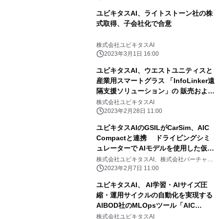
ユビキタスAI、ライトストーン社の株
式取得、子会社化で合意
株式会社ユビキタスAI
2023年3月1日 16:00
ユビキタスAI、ウエストユニティスと
産業用スマートグラス 「InfoLinker遠
隔支援ソリューション」の 販売および
事業連携について合意
株式会社ユビキタスAI
2023年2月28日 11:00
ユビキタスAIのGSILがCarSim、AIC
Compactと連携 ドライビングシミ
ュレーターで AIモデルを使用した仮想
ECUを検証可能に
株式会社ユビキタスAI、株式会社バーチャル
メカニクス、株式会社AIBOD
2023年2月7日 11:00
ユビキタスAI、 AI学習・AIサイズ圧
縮・運用サイクルの自動化を実現する
AIBOD社のMLOpsツール「AIC
Compact」を 1月17日(火)に提供開始
株式会社ユビキタスAI