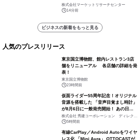
リメチルメタクリレート
株式会社マーケットリサーチセンター
（PMMA））・分析レポートを発表
14分前
ビジネスの新着をもっと見る
人気のプレスリリース
東京国立博物館、館内レストラン3店
舗をリニューアル 各店舗の詳細を発
表！
1
東京国立博物館
23時間前
仮面ライダー55周年記念！オリジナル
音源を搭載した 「音声目覚まし時計」
が8月6日に一般発売開始！ あの日の
2
大興奮が今甦る
株式会社 秀建コーポレーション ディレクト
アートギャラリー
5時間前
有線CarPlay／Android Autoをワイヤ
レス化 「Mini Aura」 OTTOCASTが