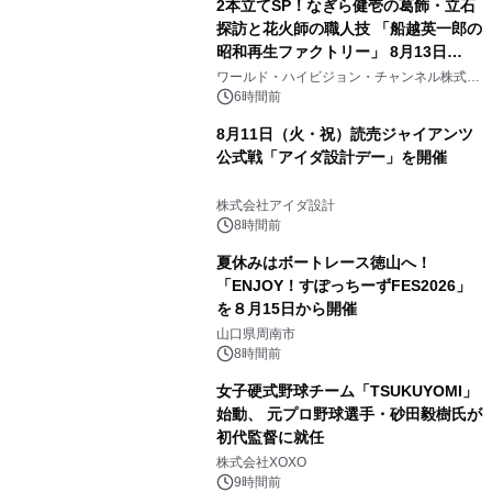
2本立てSP！なぎら健壱の葛飾・立石
探訪と花火師の職人技 「船越英一郎の
昭和再生ファクトリー」 8月13日
（木）よる9時～ BS12 トゥエルビで
ワールド・ハイビジョン・チャンネル株式会
社
放送
6時間前
8月11日（火・祝）読売ジャイアンツ
公式戦「アイダ設計デー」を開催
株式会社アイダ設計
8時間前
夏休みはボートレース徳山へ！
「ENJOY！すぽっちーずFES2026」
を８月15日から開催
山口県周南市
8時間前
女子硬式野球チーム「TSUKUYOMI」
始動、 元プロ野球選手・砂田毅樹氏が
初代監督に就任
株式会社XOXO
9時間前