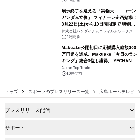
4時間前
展示終了を迎える「実物大ユニコーン
ガンダム立像」 フィナーレ企画始動！
8月22日(土)から10日間限定で 特別映
5
像『UNICORN GUNDAM Statue ―
株式会社バンダイナムコフィルムワークス
BEYOND POSSIBILITY ―』を上映！
8時間前
Makuake公開初日に応援購入総額300
万円超を達成、Makuake「今日のラン
キング」総合3位も獲得。 YECHAN音
6
浴シンギングボウル第2弾の大型サイ
Japan Top Trade
ズ（XL・2XL・3XL）を先行販売中
10時間前
トップ
スポーツのプレスリリース一覧
広島ホームテレビ
プレスリリース配信
サポート