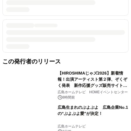
この発行者のリリース
【HIROSHIMAじゃズ2026】新着情
報！出演アーティスト第２弾、ぞくぞ
く発表 新作応援グッズ販売サイトも
同時オープンします！
広島ホームテレビ HOMEイベントセンター
8時間前
広島生まれのぷよぷよ 広島企業No.1
の“ぷよぷよ愛”が決定！
広島ホームテレビ