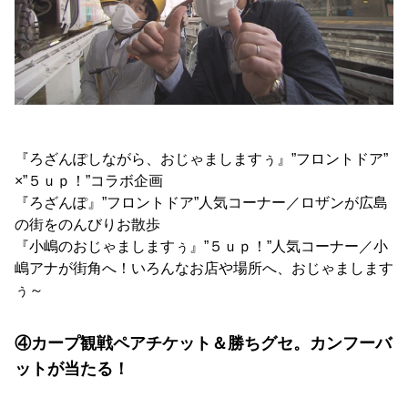
『ろざんぽしながら、おじゃましますぅ』”フロントドア”
×”５ｕｐ！”コラボ企画
『ろざんぽ』”フロントドア”人気コーナー／ロザンが広島
の街をのんびりお散歩
『小嶋のおじゃましますぅ』”５ｕｐ！”人気コーナー／小
嶋アナが街角へ！いろんなお店や場所へ、おじゃまします
ぅ～
④カープ観戦ペアチケット＆勝ちグセ。カンフーバ
ットが当たる！