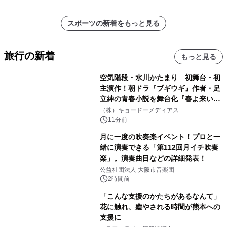
スポーツの新着をもっと見る
旅行の新着
もっと見る
空気階段・水川かたまり 初舞台・初
主演作！朝ドラ『ブギウギ』作者・足
立紳の青春小説を舞台化『春よ来い、
マジで来い』キービジュアル解禁！
（株）キョードーメディアス
11分前
月に一度の吹奏楽イベント！プロと一
緒に演奏できる「第112回月イチ吹奏
楽」。演奏曲目などの詳細発表！
公益社団法人 大阪市音楽団
2時間前
「こんな支援のかたちがあるなんて」
花に触れ、癒やされる時間が熊本への
支援に