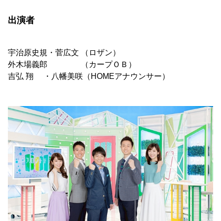
出演者
宇治原史規・菅広文 （ロザン）
外木場義郎 （カープＯＢ）
吉弘 翔 ・八幡美咲（HOMEアナウンサー）