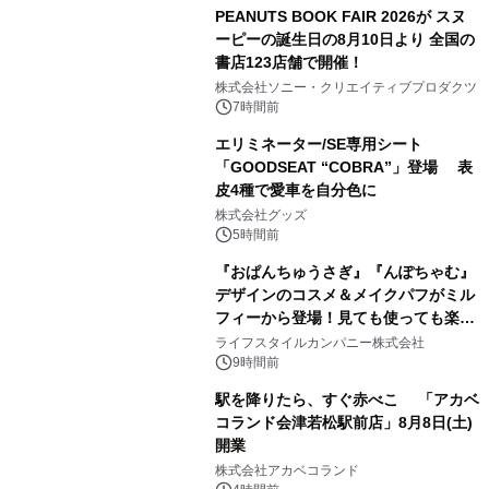
PEANUTS BOOK FAIR 2026が スヌ
ーピーの誕生日の8月10日より 全国の
書店123店舗で開催！
1
株式会社ソニー・クリエイティブプロダクツ
7時間前
エリミネーター/SE専用シート
「GOODSEAT “COBRA”」登場 表
皮4種で愛車を自分色に
2
株式会社グッズ
5時間前
『おぱんちゅうさぎ』『んぽちゃむ』
デザインのコスメ＆メイクパフがミル
フィーから登場！見ても使っても楽し
3
い、ポップでキュートなコレクショ
ライフスタイルカンパニー株式会社
ン。
9時間前
駅を降りたら、すぐ赤べこ 「アカベ
コランド会津若松駅前店」8月8日(土)
開業
4
株式会社アカベコランド