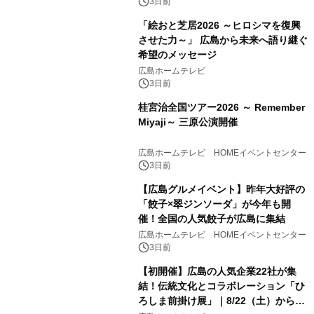
3日前
「絵おと芝居2026 ～ヒロシマを復興
させた力～」 広島から未来へ語り継ぐ
希望のメッセージ
広島ホームテレビ
3日前
桂宮治全国ツアー2026 ～ Remember
Miyaji～ 三原公演開催
広島ホームテレビ HOMEイベントセンター
3日前
【広島グルメイベント】昨年大好評の
「餃子×翠ジンソーダ」が今年も開
催！全国の人気餃子が広島に集結
広島ホームテレビ HOMEイベントセンター
3日前
【初開催】広島の人気企業22社が集
結！伝統文化とコラボレーション「ひ
ろしま前掛け展」｜8/22（土）から開