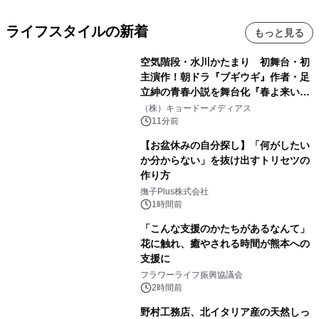
ライフスタイルの新着
もっと見る
空気階段・水川かたまり 初舞台・初
主演作！朝ドラ『ブギウギ』作者・足
立紳の青春小説を舞台化『春よ来い、
マジで来い』キービジュアル解禁！
（株）キョードーメディアス
11分前
【お盆休みの自分探し】「何がしたい
か分からない」を抜け出すトリセツの
作り方
撫子Plus株式会社
1時間前
「こんな支援のかたちがあるなんて」
花に触れ、癒やされる時間が熊本への
支援に
フラワーライフ振興協議会
2時間前
野村工務店、北イタリア産の天然しっ