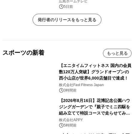
幕！
広島ホームテレビ
5日前
発行者のリリースをもっと見る
スポーツの新着
もっと見る
【エニタイムフィットネス 国内の会員
数120万人突破】グランドオープンの
西小山店が世界6,000店舗目で達成！
株式会社Fast Fitness Japan
3時間前
【2026年8月16日】花博記念公園ハウ
ジングガーデンで『親子でミニ四駆を
組み立てて特設コースで走らせてみよ
う！』を開催
株式会社APPY
5時間前