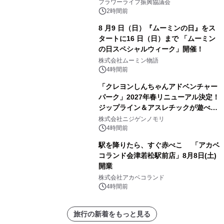
フラワーライフ振興協議会
2時間前
8 月9 日（日）『ムーミンの日』をス
タートに16 日（日）まで 「ムーミン
の日スペシャルウィーク」開催！
株式会社ムーミン物語
4時間前
「クレヨンしんちゃんアドベンチャー
パーク」2027年春リニューアル決定！
ジップライン＆アスレチックが遊べる
のは今年が最後！ 「ラスト！ドキがム
株式会社ニジゲンノモリ
ネムネ～大作戦！」始動
4時間前
駅を降りたら、すぐ赤べこ 「アカベ
コランド会津若松駅前店」8月8日(土)
開業
株式会社アカベコランド
4時間前
旅行の新着をもっと見る