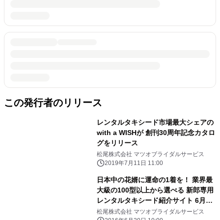
この発行者のリリース
レンタルタキシード市場最大シェアの
with a WISHが 創刊30周年記念カタロ
グをリリース
松尾株式会社 マツオブライダルサービス
2019年7月11日 11:00
日本中の花婿に運命の1着を！ 業界最
大級の100型以上から選べる 新郎専用
レンタルタキシード紹介サイト 6月23
日リニューアル！
松尾株式会社 マツオブライダルサービス