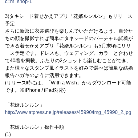
c=m_shop-1
3)タキシード着せかえアプリ「花婿ルンルン」もリリース
予定
さらに新郎に衣裳選びを楽しんでいただけるよう、自分た
ちの顔を撮影すれば簡単にタキシードのバーチャル試着が
できる着せかえアプリ「花婿ルンルン」も5月末頃にリリ
ース予定です。ドレスも、ウェディング、カラーと合わせ
て40着を掲載。ふたりの2ショットも楽しむことができ、
また様々なスタンプ風イラストを好みで選べば簡単な結婚
報告ハガキのように活用できます。
(リリース時には、「With a Wish」からダウンロード可能
です。※iPhone / iPad対応)
「花婿ルンルン」
http://www.atpress.ne.jp/releases/45990/img_45990_2.jpg
「花婿ルンルン」操作手順
(1)