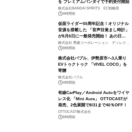
を プレミアムバンダイで予約受付開始
3
株式会社BANDAI SPIRITS EC戦略部
4時間前
仮面ライダー55周年記念！オリジナル
音源を搭載した 「音声目覚まし時計」
が8月6日に一般発売開始！ あの日の
4
大興奮が今甦る
株式会社 秀建コーポレーション ディレクト
アートギャラリー
8時間前
株式会社バブル、伊勢原市へ3人乗り
EVトゥクトゥク 「VIVEL COCO」を
寄贈
5
株式会社バブル
4時間前
有線CarPlay／Android Autoをワイヤ
レス化 「Mini Aura」 OTTOCASTが
発売、2色展開で8/31まで40％OFF！
6
OTTOCAST株式会社
6時間前