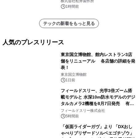
株式会社松井製作所
1時間前
テックの新着をもっと見る
人気のプレスリリース
東京国立博物館、館内レストラン3店
舗をリニューアル 各店舗の詳細を発
表！
1
東京国立博物館
1日前
フィールドスリー、光学3倍ズーム搭
載モデルと 水深10m防水モデルのデジ
タルカメラ2機種を8月7日発売 有効
2
約1300万画素、用途別に選べるコンデ
フィールドスリー株式会社
ジ新登場
5時間前
「仮面ライダーガヴ」より 「DXおし
ゃべりブリザードソルベエゴチゾウ」