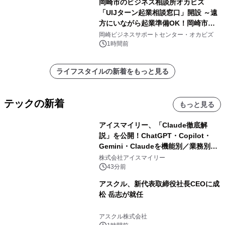
岡崎市のビジネス相談所オカビズ
「UIJターン起業相談窓口」開設 ～遠
方にいながら起業準備OK！岡崎市を
挑戦者があつまるまちに～
岡崎ビジネスサポートセンター・オカビズ
1時間前
ライフスタイルの新着をもっと見る
テックの新着
もっと見る
アイスマイリー、「Claude徹底解
説」を公開！ChatGPT・Copilot・
Gemini・Claudeを機能別／業務別に
比較―自社に合う生成AIの選び方がわ
株式会社アイスマイリー
かる実践ガイド
43分前
アスクル、新代表取締役社長CEOに成
松 岳志が就任
アスクル株式会社