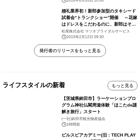
2016年6月20日 10:00
婚礼業界初！新郎参加型のタキシード
試着会“トランクショー”開催 ～花嫁
はドレスをこだわるのに、新郎はその
ままでいいの？～
松尾株式会社 マツオブライダルサービス
2015年2月12日 09:30
発行者のリリースをもっと見る
ライフスタイルの新着
もっと見る
【茨城県鉾田市】ラーケーションプロ
グラム神社仏閣周遊体験「ほこたde謎
解き旅行」スタート
(一社)鉾田市観光物産協会
1時間前
ビルスピアカデミー(旧：TECH PLAY