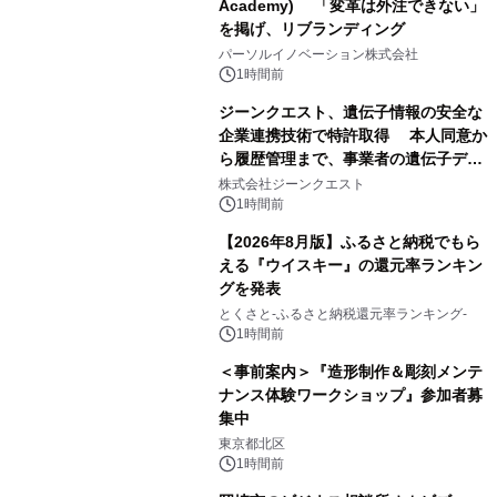
Academy) 「変革は外注できない」
を掲げ、リブランディング
パーソルイノベーション株式会社
1時間前
ジーンクエスト、遺伝子情報の安全な
企業連携技術で特許取得 本人同意か
ら履歴管理まで、事業者の遺伝子デー
タ活用を支援
株式会社ジーンクエスト
1時間前
【2026年8月版】ふるさと納税でもら
える『ウイスキー』の還元率ランキン
グを発表
とくさと-ふるさと納税還元率ランキング-
1時間前
＜事前案内＞『造形制作＆彫刻メンテ
ナンス体験ワークショップ』参加者募
集中
東京都北区
1時間前