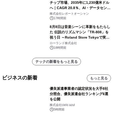
チップ市場、2035年に1,230億米ドル
へ｜CAGR 20.8％、AI・データセンタ
ー需要が成長を牽引
株式会社レポートオーシャン
17時間前
8月8日は音楽シーンに革新をもたらし
た 伝説のリズムマシン「TR-808」を
祝う日 ～Roland Store Tokyoで実機
を展示しての 記念キャンペーンを開
ローランド株式会社
催 英国ラジオ「NTS」の 特別プログ
18時間前
ラムや、「TR-808」を愛する伝説的
アーティストを フィーチャーしたアニ
テックの新着をもっと見る
メーションを公開～
ビジネスの新着
もっと見る
優良派遣事業者の認定状況を大手8社
分照合、優良派遣会社ランキング6選
を公開
株式会社cielo azul
5時間前