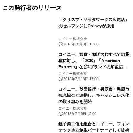
この発行者のリリース
「クリスプ・サラダワークス広尾店」
のセルフレジにCoineyが採用
コイニー株式会社
2018年10月3日 13:00
コイニー、飲食・物販含むすべての業
種に対し、 「JCB」「American
Express」など4ブランドの加盟店申
込受付を開始
コイニー株式会社
2018年7月18日 15:00
コイニー、秋田銀行・男鹿市・男鹿市
観光協会と連携し、キャッシュレス化
の取り組みを開始
コイニー株式会社
2018年7月6日 15:00
銚子商工信用組合とコイニー、フィン
テック地方創生パートナーとして提携