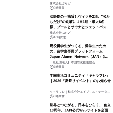
2
サウナも 「THE BOXY AWAJI」のお
株式会社ぷらど
得な素泊まり連泊プランで
9時間前
淡路島の一棟貸しヴィラを2泊、"私た
ちだけ"の別荘に 1日1組・最大8名
様、プールとサウナとジェットバス付
3
きで Villa Mon Temps AWAJIの連泊
株式会社ぷらど
素泊りプラン
16時間前
現役留学生がつくる、留学生のため
の、留学生専用プラットフォーム
Japan Alumni Network（JAN）β版
4
をリリース
一般社団法人日本国際化推進協会
7時間前
学園生活コミュニティ「キャラフレ」
｜2026『夏祭りイベント』のお知らせ
5
キャラフレ｜株式会社エイプリル・データ・
デザインズ
8時間前
世界とつながる、日本をひらく。 創立
13周年、JAPI公式Webサイトを全面