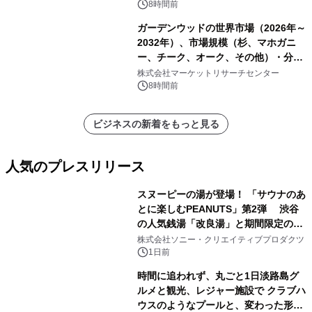
8時間前
ガーデンウッドの世界市場（2026年～
2032年）、市場規模（杉、マホガニ
ー、チーク、オーク、その他）・分析
レポートを発表
株式会社マーケットリサーチセンター
8時間前
ビジネスの新着をもっと見る
人気のプレスリリース
スヌーピーの湯が登場！ 「サウナのあ
とに楽しむPEANUTS」第2弾 渋谷
の人気銭湯「改良湯」と期間限定のコ
1
ラボレーション サウナイキタイコラ
株式会社ソニー・クリエイティブプロダクツ
ボグッズも発売決定！
1日前
時間に追われず、丸ごと1日淡路島グ
ルメと観光、レジャー施設で クラブハ
ウスのようなプールと、変わった形の