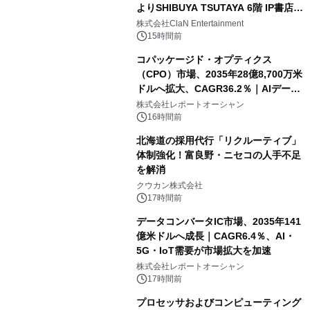
よりSHIBUYA TSUTAYA 6階 IP書店で
開催決定！！
株式会社ClaN Entertainment
15時間前
コパッケージド・オプティクス
（CPO）市場、2035年28億8,700万米
ドルへ拡大、CAGR36.2％｜AIデータ
センター・高速光通信需要が成長を加
株式会社レポートオーシャン
速
16時間前
北海道の採用代行「リクルーティブ」
体制強化！富良野・ニセコの人手不足
を解消
クウカン株式会社
17時間前
データコンバータIC市場、2035年141
億米ドルへ成長｜CAGR6.4％、AI・
5G・IoT需要が市場拡大を加速
株式会社レポートオーシャン
17時間前
プロセッサおよびコンピューティング