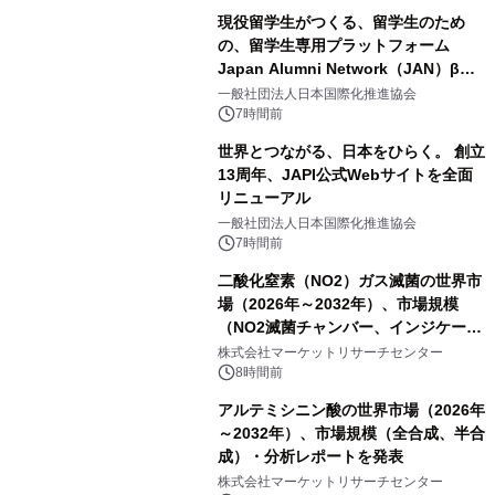
現役留学生がつくる、留学生のため
の、留学生専用プラットフォーム
Japan Alumni Network（JAN）β版
をリリース
一般社団法人日本国際化推進協会
7時間前
世界とつながる、日本をひらく。 創立
13周年、JAPI公式Webサイトを全面
リニューアル
一般社団法人日本国際化推進協会
7時間前
二酸化窒素（NO2）ガス滅菌の世界市
場（2026年～2032年）、市場規模
（NO2滅菌チャンバー、インジケータ
ーおよびモニタリングシステム、その
株式会社マーケットリサーチセンター
他）・分析レポートを発表
8時間前
アルテミシニン酸の世界市場（2026年
～2032年）、市場規模（全合成、半合
成）・分析レポートを発表
株式会社マーケットリサーチセンター