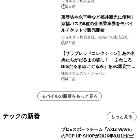
ジョルダン株式会社
2日前
東尋坊や永平寺など福井観光に便利！
京福バスの6種の企画乗車券をモバイ
ルチケットで販売開始
ジョルダン株式会社、京福バス株式会社
2日前
【サラブレッドコレクション】あの名
馬たちがだるまの姿に！ 「ふわころ
BIGだるまぬいぐるみ」をEC限定で受
注販売開始
株式会社エスケイジャパン
4日前
モバイルの新着をもっと見る
テックの新着
もっと見る
プロeスポーツチーム『AXIZ WAVE』
のPOP UP SHOPが2026年8月1日(土)