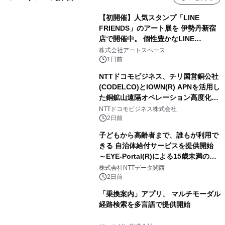
【初開催】人気スタンプ「LINE
FRIENDS」のアート展を 伊勢丹新宿
店で開催中。 個性豊かなLINE
FRIENDSの仲間たちが インテリアア
株式会社アートスペース
ートとして新たな魅力を発信。
1日前
NTTドコモビジネス、チリ国営銅公社
(CODELCO)とIOWN(R) APNを活用し
た銅鉱山遠隔オペレーション高度化に
向けた調査・実証を開始
NTTドコモビジネス株式会社
2日前
子どもから高齢者まで、誰もが利用で
きる 自治体給付サービスを提供開始
～EYE-Portal(R)による15歳未満の本
人認証と デジタルデバイド対策で実現
株式会社NTTデータ関西
～
2日前
「乗換案内」アプリ、 マルチモーダル
経路検索を多言語で提供開始