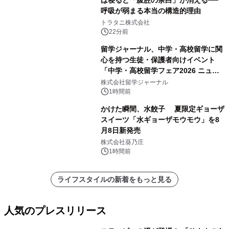
は寝ると「腹腔の余白」が消える──
呼吸が弱まる本当の構造的理由
トラタニ株式会社
22分前
留学ジャーナル、中学・高校留学に関
心を持つ生徒・保護者向けイベント
「中学・高校留学フェア2026 ニュー
ジーランド＆オーストラリア」を
株式会社留学ジャーナル
9/12(土)に開催
1時間前
かけた瞬間、水餃子 夏限定ギョーザ
スイーツ「水ギョーザモウモウ」を8
月8日新発売
株式会社葵乃庄
1時間前
ライフスタイルの新着をもっと見る
人気のプレスリリース