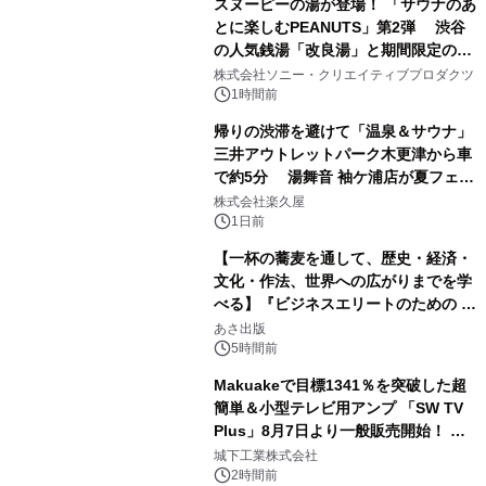
スヌーピーの湯が登場！ 「サウナのあ
とに楽しむPEANUTS」第2弾 渋谷
の人気銭湯「改良湯」と期間限定のコ
1
ラボレーション サウナイキタイコラ
株式会社ソニー・クリエイティブプロダクツ
ボグッズも発売決定！
1時間前
帰りの渋滞を避けて「温泉＆サウナ」
三井アウトレットパーク木更津から車
で約5分 湯舞音 袖ケ浦店が夏フェア
2
メニューを提供
株式会社楽久屋
1日前
【一杯の蕎麦を通して、歴史・経済・
文化・作法、世界への広がりまでを学
べる】『ビジネスエリートのための 教
3
養としての蕎麦』2026年8月25日
あさ出版
（火）発売
5時間前
Makuakeで目標1341％を突破した超
簡単＆小型テレビ用アンプ 「SW TV
Plus」8月7日より一般販売開始！ ケ
4
ーブル1本つなぐだけ、テレビの音が
城下工業株式会社
ぐっと豊かに
2時間前