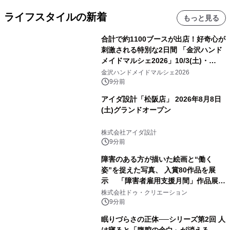
ライフスタイルの新着
もっと見る
合計で約1100ブースが出店！好奇心が
刺激される特別な2日間 「金沢ハンド
メイドマルシェ2026」10/3(土)・
10/4(日)開催
金沢ハンドメイドマルシェ2026
9分前
アイダ設計「松阪店」 2026年8月8日
(土)グランドオープン
株式会社アイダ設計
9分前
障害のある方が描いた絵画と“働く
姿”を捉えた写真、 入賞80作品を展
示 「障害者雇用支援月間」作品展示
会を 東京・愛知で開催
株式会社ドゥ・クリエーション
9分前
眠りづらさの正体──シリーズ第2回 人