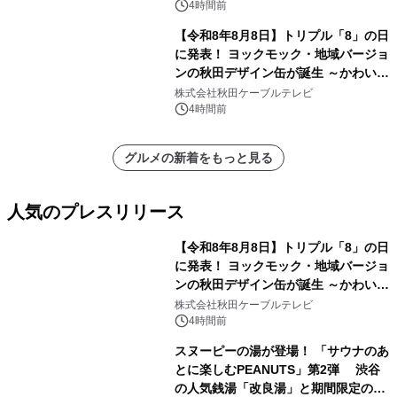
4時間前
【令和8年8月8日】トリプル「8」の日
に発表！ ヨックモック・地域バージョ
ンの秋田デザイン缶が誕生 ～かわいい
秋田犬の子犬と秋田の四季と名所を巡
株式会社秋田ケーブルテレビ
るパッケージ～ 9月1日(火)秋田県内で
4時間前
販売開始
グルメの新着をもっと見る
人気のプレスリリース
【令和8年8月8日】トリプル「8」の日
に発表！ ヨックモック・地域バージョ
ンの秋田デザイン缶が誕生 ～かわいい
1
秋田犬の子犬と秋田の四季と名所を巡
株式会社秋田ケーブルテレビ
るパッケージ～ 9月1日(火)秋田県内で
4時間前
販売開始
スヌーピーの湯が登場！ 「サウナのあ
とに楽しむPEANUTS」第2弾 渋谷
の人気銭湯「改良湯」と期間限定のコ