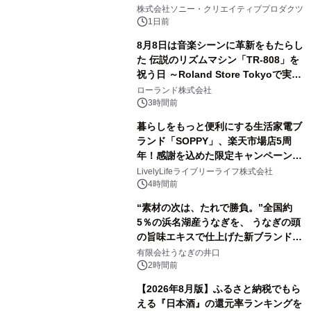
2
ラボレーション サウナイキタイコラ
株式会社ソニー・クリエイティブプロダクツ
ボグッズも発売決定！
1日前
8月8日は音楽シーンに革新をもたらし
た 伝説のリズムマシン「TR-808」を
祝う日 ～Roland Store Tokyoで実機
3
を展示しての 記念キャンペーンを開
ローランド株式会社
催 英国ラジオ「NTS」の 特別プログ
3時間前
ラムや、「TR-808」を愛する伝説的
暮らしをもっと便利にする生活家電ブ
アーティストを フィーチャーしたアニ
ランド「SOPPY」、楽天市場店5周
メーションを公開～
年！感謝を込めた限定キャンペーンを
4
8月10日より開催
LivelyLifeライブリーライフ株式会社
4時間前
“素材の次は、たれで勝負。”全国約
5％の浜名湖産うなぎを、 うなぎの頭
の旨味エキスで仕上げた新ブランド
5
「井口の誉」誕生
有限会社うなぎの井口
2時間前
【2026年8月版】ふるさと納税でもら
える『日本酒』の還元率ランキングを