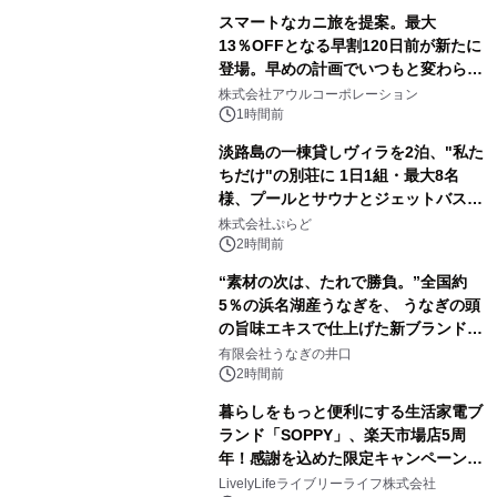
スマートなカニ旅を提案。最大
13％OFFとなる早割120日前が新たに
登場。早めの計画でいつもと変わらぬ
大人の冬旅を。ー夕日ヶ浦温泉「佳松
株式会社アウルコーポレーション
苑 別邸ふうか」ー
1時間前
淡路島の一棟貸しヴィラを2泊、"私た
ちだけ"の別荘に 1日1組・最大8名
様、プールとサウナとジェットバス付
きで Villa Mon Temps AWAJIの連泊
株式会社ぷらど
素泊りプラン
2時間前
“素材の次は、たれで勝負。”全国約
5％の浜名湖産うなぎを、 うなぎの頭
の旨味エキスで仕上げた新ブランド
「井口の誉」誕生
有限会社うなぎの井口
2時間前
暮らしをもっと便利にする生活家電ブ
ランド「SOPPY」、楽天市場店5周
年！感謝を込めた限定キャンペーンを
8月10日より開催
LivelyLifeライブリーライフ株式会社