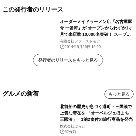
この発行者のリリース
オーダーメイドラーメン店『名古屋豚
骨 一番軒』が オープンからわずか1ヶ
月で来店数 10,000名突破！ スープ・
麺・トッピングすべて選べるオーダー
有限会社ファーストモア
メイドラーメンが人気
2014年5月26日 15:00
発行者のリリースをもっと見る
グルメの新着
もっと見る
北前船の歴史が息づく港町・三国湊で
上質な滞在を 「オーベルジュほまち
三國湊」 1泊2食付の旅行商品を発売
株式会社ぷらど
52分前