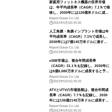
家庭用フィットネス機器の世界市場
は、年平均成長率（CAGR）7.1％で推
移し、2030年には128億米ドルに成長
すると予測
Report Ocean Co. Ltd.
2022年5月3日 05:30
人工角膜・角膜インプラント市場は年
平均成長率（CAGR）7.1%で成長し、
2030年には7億140万米ドルに達する
と予測される
Report Ocean Co. Ltd.
2022年5月3日 05:30
eSIM市場は、複合年間成長率
（CAGR）31.1％を記録し、2030年に
は6億6,080万米ドルに成長すると予測
される
Report Ocean Co. Ltd.
2022年5月3日 05:20
ATVとUTVの市場規模は、複合年間成
長率（CAGR）7.7％を記録し、2030
年には136億2140万米ドルに成長する
と予測される
Report Ocean Co. Ltd.
2022年5月3日 05:20