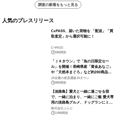
調査の新着をもっと見る
人気のプレスリリース
CxPASS、届いた荷物を 「配送」「買
取査定」から選択可能に！
1
C×PASS
5時間前
「ＪＡタウン」で「魚の日限定セー
ル」を開催！長崎県産「黄金あなご」
や「天然本まぐろ」など約280商品を
2
販売！～毎月１０日の定例企画～
JA全農の産直通販JAタウン
9時間前
【淡路島】愛犬と一緒に過ごせる宿
で、一緒に泊まり、一緒にご飯 愛犬専
用の淡路島グルメ、ドッグランにミニ
3
プール グランピングとトレーラーハウ
株式会社ぷらど
スの2施設で
14時間前