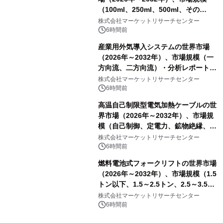
（100ml、250ml、500ml、その
他）・分析レポートを発表
株式会社マーケットリサーチセンター
6時間前
産業用外気導入システムの世界市場
（2026年～2032年）、市場規模（一
方向流、二方向流）・分析レポートを
発表
株式会社マーケットリサーチセンター
6時間前
高温自己制限型電気加熱ケーブルの世
界市場（2026年～2032年）、市場規
模（自己制御、定電力、鉱物絶縁、表
皮効果）・分析レポートを発表
株式会社マーケットリサーチセンター
6時間前
燃料電池式フォークリフトの世界市場
（2026年～2032年）、市場規模（1.5
トン以下、1.5～2.5トン、2.5～3.5ト
ン、3.5～5.0トン、その他）・分析レ
株式会社マーケットリサーチセンター
ポートを発表
6時間前