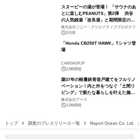
スヌーピーの湯が登場！ 「サウナのあ
とに楽しむPEANUTS」第2弾 渋谷
の人気銭湯「改良湯」と期間限定のコ
4
ラボレーション サウナイキタイコラ
株式会社ソニー・クリエイティブプロダクツ
ボグッズも発売決定！
2日前
「Honda CB250T HAWK」Tシャツ登
場
5
CAMSHOP.JP
13時間前
築37年の軽量鉄骨造戸建てをフルリノ
ベーション！内と外をつなぐ「土間リ
ビング」で新たな暮らしを叶えた施工
6
事例を株式会社アースが公開
株式会社アース
12時間前
トップ
調査のプレスリリース一覧
Report Ocean Co. Ltd.