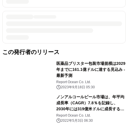
この発行者のリリース
医薬品ブリスター包装市場規模は2029
年までに161.1億ドルに達する見込み -
最新予測
Report Ocean Co. Ltd.
2023年9月18日 05:30
ノンアルコールビール市場は、年平均
成長率（CAGR）7.8％を記録し、
2030年には319億米ドルに成長すると
予測される
Report Ocean Co. Ltd.
2022年5月3日 06:30