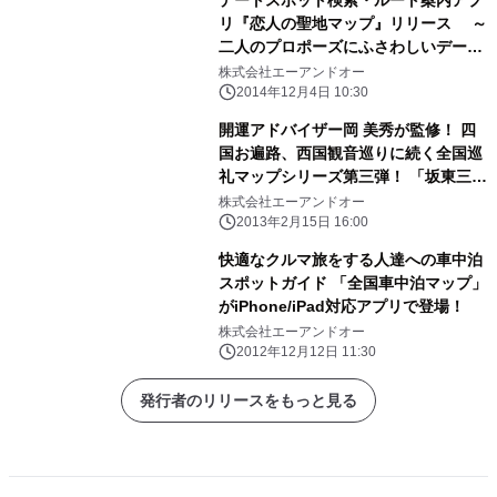
リ『恋人の聖地マップ』リリース ～
二人のプロポーズにふさわしいデート
スポットを！もっと幸せになれる ～
株式会社エーアンドオー
2014年12月4日 10:30
開運アドバイザー岡 美秀が監修！ 四
国お遍路、西国観音巡りに続く全国巡
礼マップシリーズ第三弾！ 「坂東三十
三観音霊場マップ」が登場！
株式会社エーアンドオー
(iPhone/iPad対応アプリ)
2013年2月15日 16:00
快適なクルマ旅をする人達への車中泊
スポットガイド 「全国車中泊マップ」
がiPhone/iPad対応アプリで登場！
株式会社エーアンドオー
2012年12月12日 11:30
発行者のリリースをもっと見る