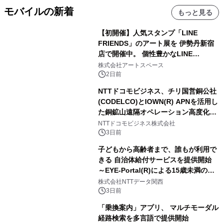
モバイルの新着
もっと見る
【初開催】人気スタンプ「LINE
FRIENDS」のアート展を 伊勢丹新宿
店で開催中。 個性豊かなLINE
FRIENDSの仲間たちが インテリアア
株式会社アートスペース
ートとして新たな魅力を発信。
2日前
NTTドコモビジネス、チリ国営銅公社
(CODELCO)とIOWN(R) APNを活用し
た銅鉱山遠隔オペレーション高度化に
向けた調査・実証を開始
NTTドコモビジネス株式会社
3日前
子どもから高齢者まで、誰もが利用で
きる 自治体給付サービスを提供開始
～EYE-Portal(R)による15歳未満の本
人認証と デジタルデバイド対策で実現
株式会社NTTデータ関西
～
3日前
「乗換案内」アプリ、 マルチモーダル
経路検索を多言語で提供開始