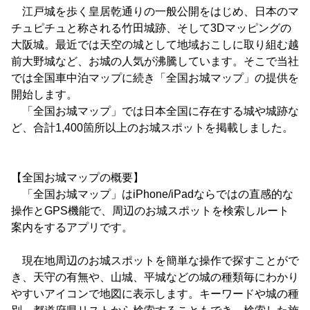
江戸城を歩く皇居乾通りの一般公開をはじめ、日本のマ
チュピチュと称される竹田城跡、そして3Dマッピングの
大阪城。最近では天空の城として地域おこしに取り組む越
前大野城など、お城の人気が沸騰しています。そこで当社
では全国車中泊マップに続き「全国お城マップ」の提供を
開始します。
「全国お城マップ」では日本全国に存在する城や城跡な
ど、合計1,400箇所以上のお城スポットを掲載しました。
【全国お城マップの概要】
「全国お城マップ」はiPhone/iPadならではの直感的な
操作とGPS機能で、周辺のお城スポットを検索しルート
案内をするアプリです。
現在地周辺のお城スポットを簡単な操作で探すことがで
き、天守の有無や、山城、平城などの城の種類毎にわかり
やすいアイコンで地図に表示します。キーワードや城の種