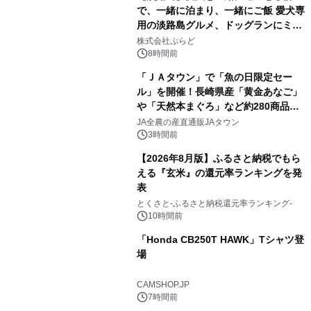
で、一緒に泊まり、一緒にご飯 愛犬専
用の淡路島グルメ、ドッグランにミニ
1
プール グランピングとトレーラーハウ
株式会社ぷらど
スの2施設で
8時間前
「ＪＡタウン」で「魚の日限定セー
ル」を開催！長崎県産「黄金あなご」
や「天然本まぐろ」など約280商品を
2
販売！～毎月１０日の定例企画～
JA全農の産直通販JAタウン
3時間前
【2026年8月版】ふるさと納税でもら
える『玄米』の還元率ランキングを発
表
3
とくさと-ふるさと納税還元率ランキング-
10時間前
「Honda CB250T HAWK」Tシャツ登
場
4
CAMSHOP.JP
7時間前