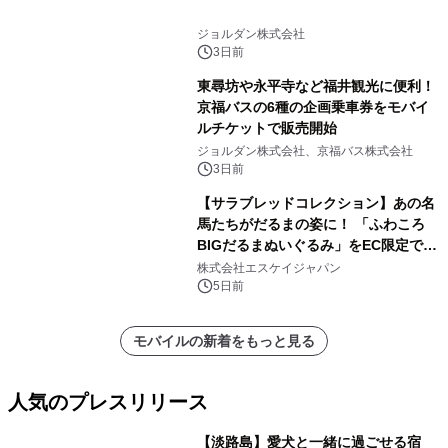
ジョルダン株式会社
3日前
東尋坊や永平寺など福井観光に便利！
京福バスの6種の企画乗車券をモバイ
ルチケットで販売開始
ジョルダン株式会社、京福バス株式会社
3日前
【サラブレッドコレクション】あの名
馬たちがだるまの姿に！ 「ふわころ
BIGだるまぬいぐるみ」をEC限定で受
注販売開始
株式会社エスケイジャパン
5日前
モバイルの新着をもっと見る
人気のプレスリリース
【淡路島】愛犬と一緒に過ごせる宿