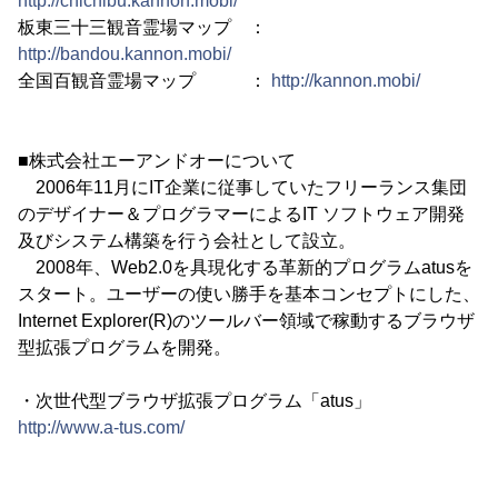
http://chichibu.kannon.mobi/
板東三十三観音霊場マップ ：
http://bandou.kannon.mobi/
全国百観音霊場マップ ：
http://kannon.mobi/
■株式会社エーアンドオーについて
2006年11月にIT企業に従事していたフリーランス集団
のデザイナー＆プログラマーによるIT ソフトウェア開発
及びシステム構築を行う会社として設立。
2008年、Web2.0を具現化する革新的プログラムatusを
スタート。ユーザーの使い勝手を基本コンセプトにした、
Internet Explorer(R)のツールバー領域で稼動するブラウザ
型拡張プログラムを開発。
・次世代型ブラウザ拡張プログラム「atus」
http://www.a-tus.com/