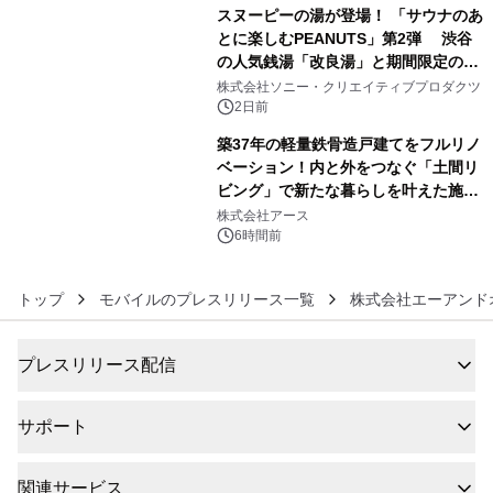
スヌーピーの湯が登場！ 「サウナのあ
とに楽しむPEANUTS」第2弾 渋谷
の人気銭湯「改良湯」と期間限定のコ
5
ラボレーション サウナイキタイコラ
株式会社ソニー・クリエイティブプロダクツ
ボグッズも発売決定！
2日前
築37年の軽量鉄骨造戸建てをフルリノ
ベーション！内と外をつなぐ「土間リ
ビング」で新たな暮らしを叶えた施工
6
事例を株式会社アースが公開
株式会社アース
6時間前
トップ
モバイルのプレスリリース一覧
株式会社エーアンド
プレスリリース配信
サポート
関連サービス