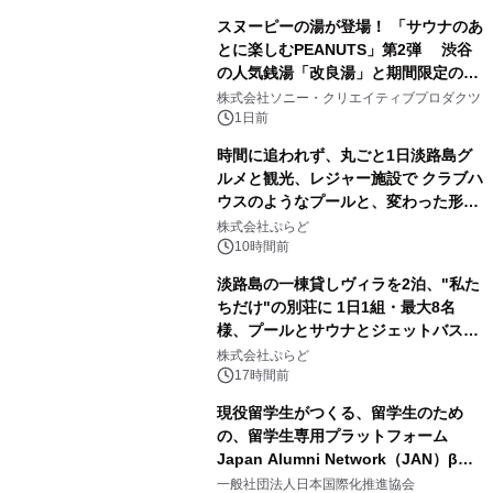
スヌーピーの湯が登場！ 「サウナのあ
とに楽しむPEANUTS」第2弾 渋谷
の人気銭湯「改良湯」と期間限定のコ
1
ラボレーション サウナイキタイコラ
株式会社ソニー・クリエイティブプロダクツ
ボグッズも発売決定！
1日前
時間に追われず、丸ごと1日淡路島グ
ルメと観光、レジャー施設で クラブハ
ウスのようなプールと、変わった形の
2
サウナも 「THE BOXY AWAJI」のお
株式会社ぷらど
得な素泊まり連泊プランで
10時間前
淡路島の一棟貸しヴィラを2泊、"私た
ちだけ"の別荘に 1日1組・最大8名
様、プールとサウナとジェットバス付
3
きで Villa Mon Temps AWAJIの連泊
株式会社ぷらど
素泊りプラン
17時間前
現役留学生がつくる、留学生のため
の、留学生専用プラットフォーム
Japan Alumni Network（JAN）β版
4
をリリース
一般社団法人日本国際化推進協会