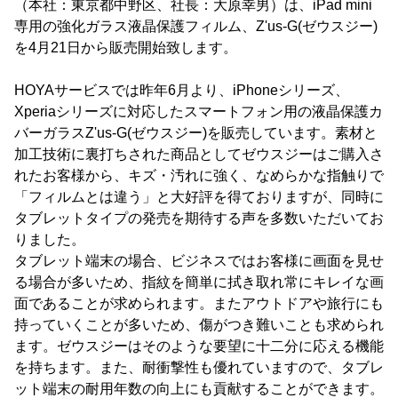
（本社：東京都中野区、社長：大原幸男）は、iPad mini
専用の強化ガラス液晶保護フィルム、Z'us-G(ゼウスジー)
を4月21日から販売開始致します。
HOYAサービスでは昨年6月より、iPhoneシリーズ、
Xperiaシリーズに対応したスマートフォン用の液晶保護カ
バーガラスZ'us-G(ゼウスジー)を販売しています。素材と
加工技術に裏打ちされた商品としてゼウスジーはご購入さ
れたお客様から、キズ・汚れに強く、なめらかな指触りで
「フィルムとは違う」と大好評を得ておりますが、同時に
タブレットタイプの発売を期待する声を多数いただいてお
りました。
タブレット端末の場合、ビジネスではお客様に画面を見せ
る場合が多いため、指紋を簡単に拭き取れ常にキレイな画
面であることが求められます。またアウトドアや旅行にも
持っていくことが多いため、傷がつき難いことも求められ
ます。ゼウスジーはそのような要望に十二分に応える機能
を持ちます。また、耐衝撃性も優れていますので、タブレ
ット端末の耐用年数の向上にも貢献することができます。