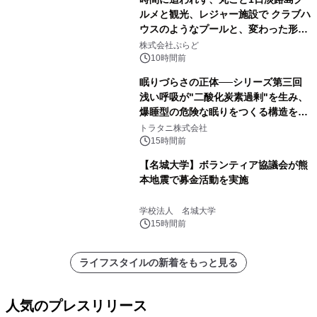
ルメと観光、レジャー施設で クラブハ
ウスのようなプールと、変わった形の
サウナも 「THE BOXY AWAJI」のお
株式会社ぷらど
得な素泊まり連泊プランで
10時間前
眠りづらさの正体──シリーズ第三回
浅い呼吸が"二酸化炭素過剰"を生み、
爆睡型の危険な眠りをつくる構造を解
説
トラタニ株式会社
15時間前
【名城大学】ボランティア協議会が熊
本地震で募金活動を実施
学校法人 名城大学
15時間前
ライフスタイルの新着をもっと見る
人気のプレスリリース