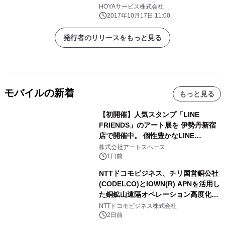
HOYAサービス株式会社
2017年10月17日 11:00
発行者のリリースをもっと見る
モバイルの新着
もっと見る
【初開催】人気スタンプ「LINE
FRIENDS」のアート展を 伊勢丹新宿
店で開催中。 個性豊かなLINE
FRIENDSの仲間たちが インテリアア
株式会社アートスペース
ートとして新たな魅力を発信。
1日前
NTTドコモビジネス、チリ国営銅公社
(CODELCO)とIOWN(R) APNを活用し
た銅鉱山遠隔オペレーション高度化に
向けた調査・実証を開始
NTTドコモビジネス株式会社
2日前