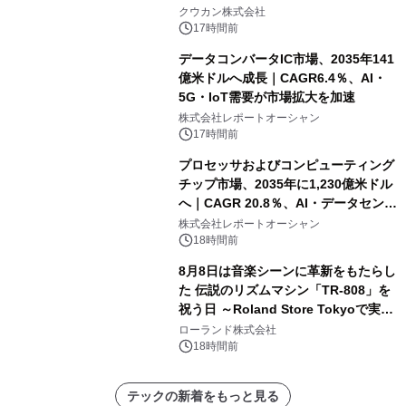
クウカン株式会社
17時間前
データコンバータIC市場、2035年141
億米ドルへ成長｜CAGR6.4％、AI・
5G・IoT需要が市場拡大を加速
株式会社レポートオーシャン
17時間前
プロセッサおよびコンピューティング
チップ市場、2035年に1,230億米ドル
へ｜CAGR 20.8％、AI・データセンタ
ー需要が成長を牽引
株式会社レポートオーシャン
18時間前
8月8日は音楽シーンに革新をもたらし
た 伝説のリズムマシン「TR-808」を
祝う日 ～Roland Store Tokyoで実機
を展示しての 記念キャンペーンを開
ローランド株式会社
催 英国ラジオ「NTS」の 特別プログ
18時間前
ラムや、「TR-808」を愛する伝説的
アーティストを フィーチャーしたアニ
テックの新着をもっと見る
メーションを公開～