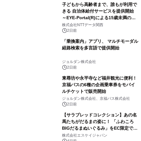
子どもから高齢者まで、誰もが利用で
きる 自治体給付サービスを提供開始
～EYE-Portal(R)による15歳未満の本
人認証と デジタルデバイド対策で実現
株式会社NTTデータ関西
～
2日前
「乗換案内」アプリ、 マルチモーダル
経路検索を多言語で提供開始
ジョルダン株式会社
2日前
東尋坊や永平寺など福井観光に便利！
京福バスの6種の企画乗車券をモバイ
ルチケットで販売開始
ジョルダン株式会社、京福バス株式会社
2日前
【サラブレッドコレクション】あの名
馬たちがだるまの姿に！ 「ふわころ
BIGだるまぬいぐるみ」をEC限定で受
注販売開始
株式会社エスケイジャパン
4日前