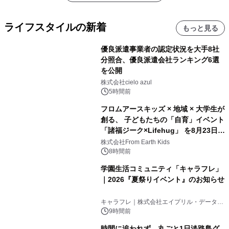
ライフスタイルの新着
もっと見る
優良派遣事業者の認定状況を大手8社
分照合、優良派遣会社ランキング6選
を公開
株式会社cielo azul
5時間前
フロムアースキッズ × 地域 × 大学生が
創る、 子どもたちの「自育」イベント
「諸福ジーク×Lifehug」 を8月23日
(日)開催
株式会社From Earth Kids
8時間前
学園生活コミュニティ「キャラフレ」
｜2026『夏祭りイベント』のお知らせ
キャラフレ｜株式会社エイプリル・データ・
デザインズ
9時間前
時間に追われず、丸ごと1日淡路島グ