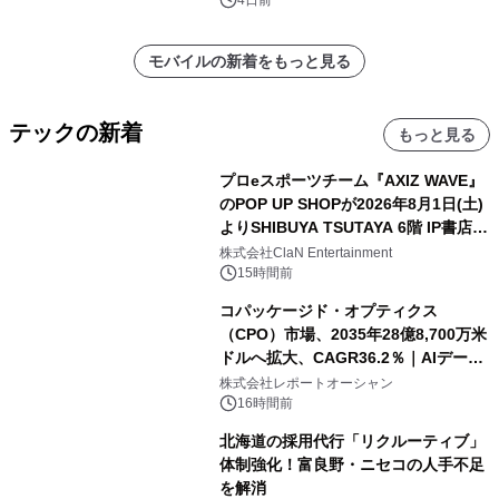
モバイルの新着をもっと見る
テックの新着
もっと見る
プロeスポーツチーム『AXIZ WAVE』
のPOP UP SHOPが2026年8月1日(土)
よりSHIBUYA TSUTAYA 6階 IP書店で
開催決定！！
株式会社ClaN Entertainment
15時間前
コパッケージド・オプティクス
（CPO）市場、2035年28億8,700万米
ドルへ拡大、CAGR36.2％｜AIデータ
センター・高速光通信需要が成長を加
株式会社レポートオーシャン
速
16時間前
北海道の採用代行「リクルーティブ」
体制強化！富良野・ニセコの人手不足
を解消