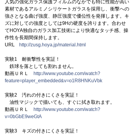
人気の強化ガラス保護フィルムのなかでも特に性能が高い
素材であるアルミノシリケートガラスを採用し、衝撃への
強さとなる曲げ強度、静圧強度で優位性を発揮します。キ
ズに対しての強度としては9Hの硬度を誇ります。合わせ
てHOYA独自のガラス加工技術により快適なタッチ感、操
作性を長期間保持します。
URL
http://zusg.hoya.jp/material.html
実験1 耐衝撃性を実証！
鉄球を落としても割れません。
動画ＵＲＬ
http://www.youtube.com/watch?
feature=player_embedded&v=o1R8HNKuVbk
実験2 汚れの付きにくさを実証！
油性マジックで描いても、すぐに拭き取れます。
動画ＵＲＬ
http://www.youtube.com/watch?
v=0bGbE9weGtA
実験3 キズの付きにくさを実証！