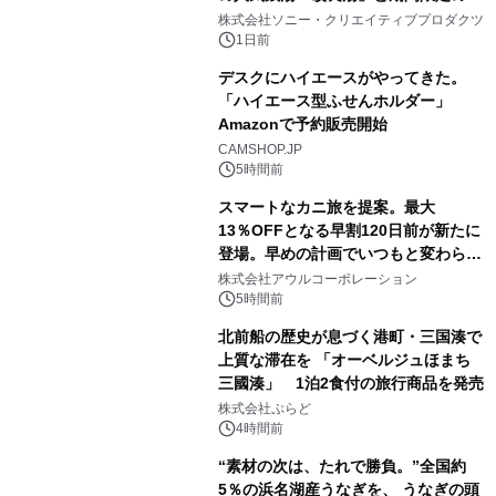
2
ラボレーション サウナイキタイコラ
株式会社ソニー・クリエイティブプロダクツ
ボグッズも発売決定！
1日前
デスクにハイエースがやってきた。
「ハイエース型ふせんホルダー」
Amazonで予約販売開始
3
CAMSHOP.JP
5時間前
スマートなカニ旅を提案。最大
13％OFFとなる早割120日前が新たに
登場。早めの計画でいつもと変わらぬ
4
大人の冬旅を。ー夕日ヶ浦温泉「佳松
株式会社アウルコーポレーション
苑 別邸ふうか」ー
5時間前
北前船の歴史が息づく港町・三国湊で
上質な滞在を 「オーベルジュほまち
三國湊」 1泊2食付の旅行商品を発売
5
株式会社ぷらど
4時間前
“素材の次は、たれで勝負。”全国約
5％の浜名湖産うなぎを、 うなぎの頭