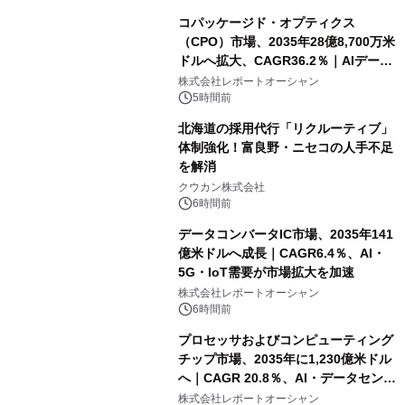
コパッケージド・オプティクス
（CPO）市場、2035年28億8,700万米
ドルへ拡大、CAGR36.2％｜AIデータ
センター・高速光通信需要が成長を加
株式会社レポートオーシャン
速
5時間前
北海道の採用代行「リクルーティブ」
体制強化！富良野・ニセコの人手不足
を解消
クウカン株式会社
6時間前
データコンバータIC市場、2035年141
億米ドルへ成長｜CAGR6.4％、AI・
5G・IoT需要が市場拡大を加速
株式会社レポートオーシャン
6時間前
プロセッサおよびコンピューティング
チップ市場、2035年に1,230億米ドル
へ｜CAGR 20.8％、AI・データセンタ
ー需要が成長を牽引
株式会社レポートオーシャン