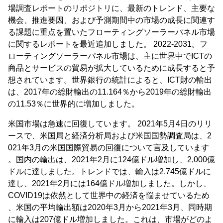
場調査レポートのリポジトリに、最新のトレンド、主要な
機会、推進要因、および予測期間中の市場の成長に関連す
る課題に重点を置いたフローティングソーラーパネル市場
に関するレポートを最近追加しました。 2022-2031。フ
ローティングソーラーパネル市場は、主に世界中でICTの
商品とサービスの貿易が拡大しているために成長すると予
想されています。世界銀行の統計によると、ICT財の輸出
は、2017年の総財輸出の11.164％から2019年の総財輸出
の11.53％に世界的に増加しました。
米国市場は急速に回復しています。 2021年5月4日のリリ
ースで、米国局と経済分析局および米国国勢調査局は、2
021年3月の米国国際貿易の回復について言及しています
。国内の輸出は、2021年2月に124億ドル増加し、2,000億
ドルに達しました。トレンドでは、輸入は2,745億ドルに
達し、2021年2月には164億ドル増加しました。しかし、
COVID19は依然として世界中の経済を悩ませているため
、米国の平均輸出額は2020年3月から2021年3月、同時期
に輸入は207億ドル増加しました。これは、市場がどのよ