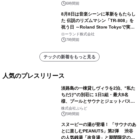
6時間前
8月8日は音楽シーンに革新をもたらし
た 伝説のリズムマシン「TR-808」を
祝う日 ～Roland Store Tokyoで実機
を展示しての 記念キャンペーンを開
ローランド株式会社
催 英国ラジオ「NTS」の 特別プログ
7時間前
ラムや、「TR-808」を愛する伝説的
アーティストを フィーチャーしたアニ
テックの新着をもっと見る
メーションを公開～
人気のプレスリリース
淡路島の一棟貸しヴィラを2泊、"私た
ちだけ"の別荘に 1日1組・最大8名
様、プールとサウナとジェットバス付
1
きで Villa Mon Temps AWAJIの連泊
株式会社ぷらど
素泊りプラン
5時間前
スヌーピーの湯が登場！ 「サウナのあ
とに楽しむPEANUTS」第2弾 渋谷
の人気銭湯「改良湯」と期間限定のコ