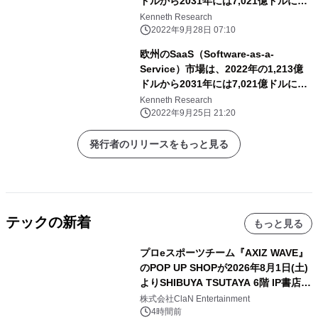
ドルから2031年には7,021億ドルに達
し、予測期間中のCAGRは18.82%に達
Kenneth Research
すると予測。
2022年9月28日 07:10
欧州のSaaS（Software-as-a-
Service）市場は、2022年の1,213億
ドルから2031年には7,021億ドルに達
し、予測期間中のCAGRは18.82%に達
Kenneth Research
すると予想。
2022年9月25日 21:20
発行者のリリースをもっと見る
テックの新着
もっと見る
プロeスポーツチーム『AXIZ WAVE』
のPOP UP SHOPが2026年8月1日(土)
よりSHIBUYA TSUTAYA 6階 IP書店で
開催決定！！
株式会社ClaN Entertainment
4時間前