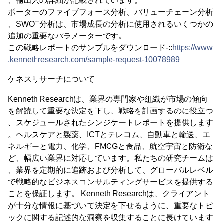
、輸出入の詳細が記載されています。
ポーターのファイブフォース分析、バリューチェーン分析
、SWOT分析は、市場成長の分析に使用されるいくつかの
追加の重要なパラメーターです。
この戦略レポートのサンプルをダウンロード-::
https://www
.kennethresearch.com/sample-request-10078989
ケネスリサーチについて
Kenneth Researchは、業界の専門家や組織が市場の傾向
を解読して重要な決定を下し、戦略を計画するのに役立つ
、スケジュールされたシンジケートレポートを提供します
。ヘルスケアと製薬、ICTとテレコム、自動車と輸送、エ
ネルギーと電力、化学、FMCGと食品、航空宇宙と防衛な
ど、幅広い業界に対応しています。私たちの研究チームは
、業界を定期的に追跡および分析して、グローバルレベル
で戦略的なビジネスコンサルティングサービスを提供する
ことを保証します。 Kenneth Researchは、クライアント
が十分な情報に基づいて決定を下せるように、重要なトピ
ックに関する記述的な洞察を収集することに長けています