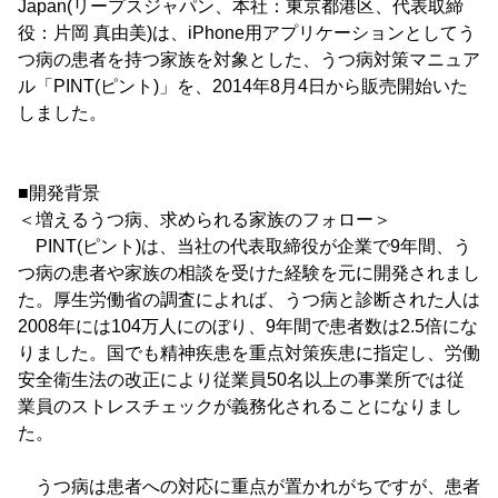
Japan(リープスジャパン、本社：東京都港区、代表取締
役：片岡 真由美)は、iPhone用アプリケーションとしてう
つ病の患者を持つ家族を対象とした、うつ病対策マニュア
ル「PINT(ピント)」を、2014年8月4日から販売開始いた
しました。
■開発背景
＜増えるうつ病、求められる家族のフォロー＞
PINT(ピント)は、当社の代表取締役が企業で9年間、う
つ病の患者や家族の相談を受けた経験を元に開発されまし
た。厚生労働省の調査によれば、うつ病と診断された人は
2008年には104万人にのぼり、9年間で患者数は2.5倍にな
りました。国でも精神疾患を重点対策疾患に指定し、労働
安全衛生法の改正により従業員50名以上の事業所では従
業員のストレスチェックが義務化されることになりまし
た。
うつ病は患者への対応に重点が置かれがちですが、患者