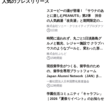
人気のプレスリリース
スヌーピーの湯が登場！ 「サウナのあ
とに楽しむPEANUTS」第2弾 渋谷
の人気銭湯「改良湯」と期間限定のコ
1
ラボレーション サウナイキタイコラ
株式会社ソニー・クリエイティブプロダクツ
ボグッズも発売決定！
1日前
時間に追われず、丸ごと1日淡路島グ
ルメと観光、レジャー施設で クラブハ
ウスのようなプールと、変わった形の
2
サウナも 「THE BOXY AWAJI」のお
株式会社ぷらど
得な素泊まり連泊プランで
15時間前
現役留学生がつくる、留学生のため
の、留学生専用プラットフォーム
Japan Alumni Network（JAN）β版
3
をリリース
一般社団法人日本国際化推進協会
12時間前
学園生活コミュニティ「キャラフレ」
｜2026『夏祭りイベント』のお知らせ