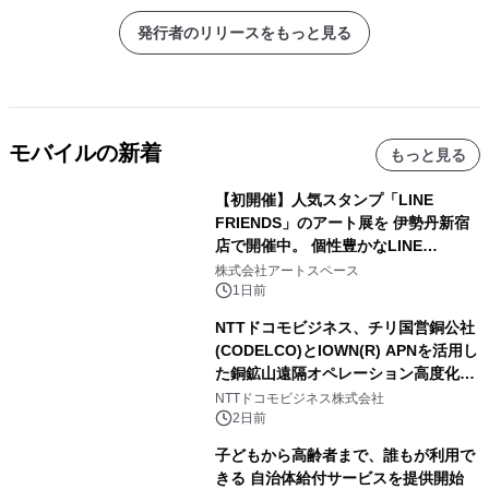
発行者のリリースをもっと見る
モバイルの新着
もっと見る
【初開催】人気スタンプ「LINE
FRIENDS」のアート展を 伊勢丹新宿
店で開催中。 個性豊かなLINE
FRIENDSの仲間たちが インテリアア
株式会社アートスペース
ートとして新たな魅力を発信。
1日前
NTTドコモビジネス、チリ国営銅公社
(CODELCO)とIOWN(R) APNを活用し
た銅鉱山遠隔オペレーション高度化に
向けた調査・実証を開始
NTTドコモビジネス株式会社
2日前
子どもから高齢者まで、誰もが利用で
きる 自治体給付サービスを提供開始