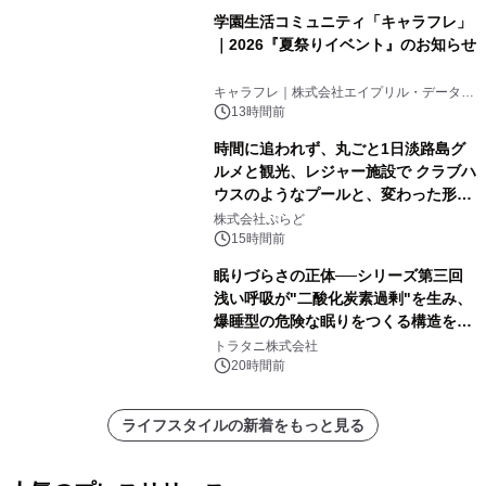
学園生活コミュニティ「キャラフレ」
｜2026『夏祭りイベント』のお知らせ
キャラフレ｜株式会社エイプリル・データ・
デザインズ
13時間前
時間に追われず、丸ごと1日淡路島グ
ルメと観光、レジャー施設で クラブハ
ウスのようなプールと、変わった形の
サウナも 「THE BOXY AWAJI」のお
株式会社ぷらど
得な素泊まり連泊プランで
15時間前
眠りづらさの正体──シリーズ第三回
浅い呼吸が"二酸化炭素過剰"を生み、
爆睡型の危険な眠りをつくる構造を解
説
トラタニ株式会社
20時間前
ライフスタイルの新着をもっと見る