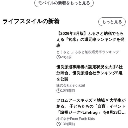
モバイルの新着をもっと見る
ライフスタイルの新着
もっと見る
【2026年8月版】ふるさと納税でもら
える『玄米』の還元率ランキングを発
表
とくさと-ふるさと納税還元率ランキング-
28分前
優良派遣事業者の認定状況を大手8社
分照合、優良派遣会社ランキング6選
を公開
株式会社cielo azul
10時間前
フロムアースキッズ × 地域 × 大学生が
創る、 子どもたちの「自育」イベント
「諸福ジーク×Lifehug」 を8月23日
(日)開催
株式会社From Earth Kids
13時間前