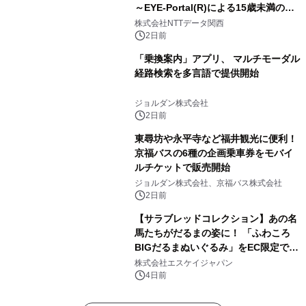
～EYE-Portal(R)による15歳未満の本
人認証と デジタルデバイド対策で実現
株式会社NTTデータ関西
～
2日前
「乗換案内」アプリ、 マルチモーダル
経路検索を多言語で提供開始
ジョルダン株式会社
2日前
東尋坊や永平寺など福井観光に便利！
京福バスの6種の企画乗車券をモバイ
ルチケットで販売開始
ジョルダン株式会社、京福バス株式会社
2日前
【サラブレッドコレクション】あの名
馬たちがだるまの姿に！ 「ふわころ
BIGだるまぬいぐるみ」をEC限定で受
注販売開始
株式会社エスケイジャパン
4日前