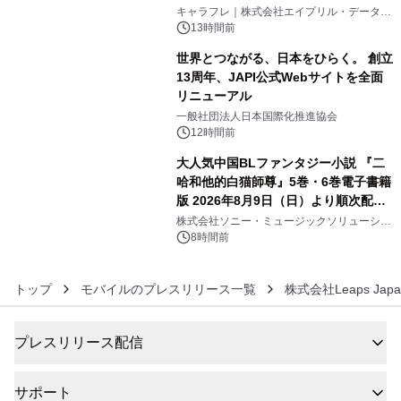
4
キャラフレ｜株式会社エイプリル・データ・
デザインズ
13時間前
世界とつながる、日本をひらく。 創立
13周年、JAPI公式Webサイトを全面
リニューアル
5
一般社団法人日本国際化推進協会
12時間前
大人気中国BLファンタジー小説 『二
哈和他的白猫師尊』5巻・6巻電子書籍
版 2026年8月9日（日）より順次配信
6
開始
株式会社ソニー・ミュージックソリューショ
ンズ
8時間前
トップ
モバイルのプレスリリース一覧
株式会社Leaps Japa
プレスリリース配信
サポート