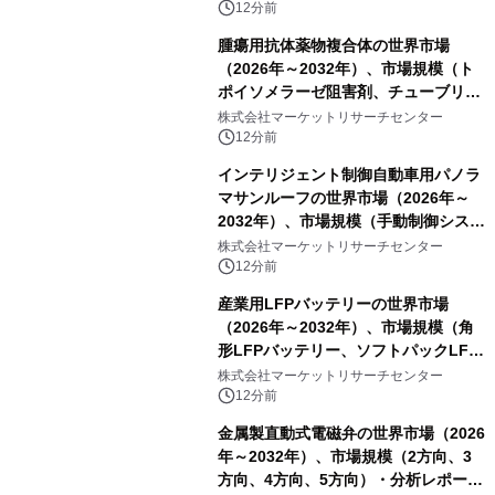
電システム、係留式浮体式太陽光発電
12分前
システム）・分析レポートを発表
腫瘍用抗体薬物複合体の世界市場
（2026年～2032年）、市場規模（ト
ポイソメラーゼ阻害剤、チューブリン
阻害剤、DNA損傷薬、その他）・分析
株式会社マーケットリサーチセンター
レポートを発表
12分前
インテリジェント制御自動車用パノラ
マサンルーフの世界市場（2026年～
2032年）、市場規模（手動制御システ
ム、自動ワンタッチ制御システム、セ
株式会社マーケットリサーチセンター
ンサーベースのインテリジェント制御
12分前
システム）・分析レポートを発表
産業用LFPバッテリーの世界市場
（2026年～2032年）、市場規模（角
形LFPバッテリー、ソフトパックLFP
バッテリー、円筒形LFPバッテリ
株式会社マーケットリサーチセンター
ー）・分析レポートを発表
12分前
金属製直動式電磁弁の世界市場（2026
年～2032年）、市場規模（2方向、3
方向、4方向、5方向）・分析レポート