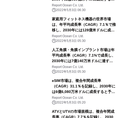
予測される
Report Ocean Co. Ltd.
2022年5月3日 06:30
家庭用フィットネス機器の世界市場
は、年平均成長率（CAGR）7.1％で推
移し、2030年には128億米ドルに成長
すると予測
Report Ocean Co. Ltd.
2022年5月3日 05:30
人工角膜・角膜インプラント市場は年
平均成長率（CAGR）7.1%で成長し、
2030年には7億140万米ドルに達する
と予測される
Report Ocean Co. Ltd.
2022年5月3日 05:30
eSIM市場は、複合年間成長率
（CAGR）31.1％を記録し、2030年に
は6億6,080万米ドルに成長すると予測
される
Report Ocean Co. Ltd.
2022年5月3日 05:20
ATVとUTVの市場規模は、複合年間成
長率（CAGR）7.7％を記録し、2030