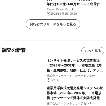
年には136億2140万米ドルに成長する
と予測される
Report Ocean Co. Ltd.
2022年5月3日 05:20
発行者のリリースをもっと見る
調査の新着
もっと見る
オンサイト修理サービスの世界市場
（2026年～2032年）、市場規模（溶
接・金属修復、研削・仕上げ、アライ
メント、その他）・分析レポートを発
株式会社マーケットリサーチセンター
表
12分前
産業用浮体式太陽光発電システムの世
界市場（2026年～2032年）、市場規
模（ポンツーン式浮体式太陽光発電シ
ステム、モジュール式浮体式太陽光発
株式会社マーケットリサーチセンター