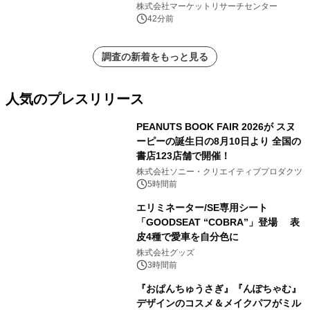
を発表
株式会社マーケットリサーチセンター
42分前
調査の新着をもっと見る
人気のプレスリリース
PEANUTS BOOK FAIR 2026が スヌ
ーピーの誕生日の8月10日より 全国の
書店123店舗で開催！
1
株式会社ソニー・クリエイティブプロダクツ
5時間前
エリミネーター/SE専用シート
「GOODSEAT “COBRA”」登場 表
皮4種で愛車を自分色に
2
株式会社グッズ
3時間前
『おぱんちゅうさぎ』『んぽちゃむ』
デザインのコスメ＆メイクパフがミル