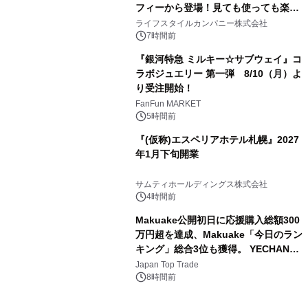
フィーから登場！見ても使っても楽し
3
い、ポップでキュートなコレクショ
ライフスタイルカンパニー株式会社
ン。
7時間前
『銀河特急 ミルキー☆サブウェイ』コ
ラボジュエリー 第一弾 8/10（月）よ
り受注開始！
4
FanFun MARKET
5時間前
『(仮称)エスペリアホテル札幌』2027
年1月下旬開業
5
サムティホールディングス株式会社
4時間前
Makuake公開初日に応援購入総額300
万円超を達成、Makuake「今日のラン
キング」総合3位も獲得。 YECHAN音
6
浴シンギングボウル第2弾の大型サイ
Japan Top Trade
ズ（XL・2XL・3XL）を先行販売中
8時間前