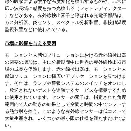
線の吸収による微小な温度変化を検出するものや、非常に
広い波長域に感度を持つ光検出器（フォトンディテクター
）などがある。赤外線検出素子と呼ばれる光電子部品は、
ガス分析器、炎センサ、スペクトル分析装置、非接触温度
監視装置などに使われている。
市場に影響を与える要因
モーションと人感知ソリューションにおける赤外線検出器
の需要の増加は、主に分析期間中に世界の赤外線検出器市
場の成長を促進します。赤外線検出器は、モーションと人
感知ソリューションに幅広いアプリケーションを見つけま
す。それは、ランプや警報システムのスイッチをオンにし
、歓迎されないゲストを追跡するサービスを構築するため
に使用されています。センサーの素子は、指定された角度
範囲内で人の動きの結果として空間と時間の中でシフトす
る熱放射を拾う。このような赤外線センサーは低コストで
大量生産され、いくつかの最小限の仕様を満たすだけでよ
い。