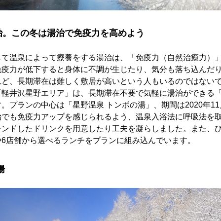
治。この冬は湯治で免疫力を高めよう
して温泉によって療養をする湯治は、「免疫力（自然治癒力）
免疫力が低下すると身体に不調が生じたり、気分も落ち込んだ
れど、長期滞在は難しく敷居が高いという人もいるのではない
「軽井沢星野エリア」は、長期滞在不要で気軽に湯治ができる
プランの中心は「星野温泉 トンボの湯」、期間は2020年11月4
治でも免疫力アップを感じられるよう、温泉入浴法に呼吸法を
レンドしたドリンクを用意したり工夫を凝らしました。また、
や6店舗から選べるランチをプランに組み込んでいます。
湯