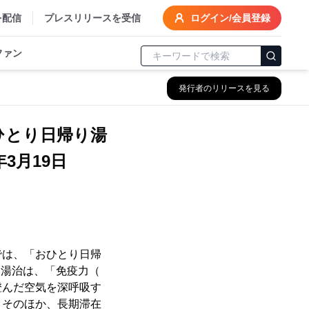
を配信
プレスリリースを受信
ログイン/会員登録
ファン
発行者のリリースを見る
ひとり日帰り湯
3月19日
では、「おひとり日帰
する湯治は、「免疫力（
澄んだ空気を深呼吸す
。そのほか、長期滞在