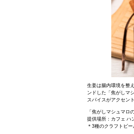
生姜は腸内環境を整
ンドした「焦がしマ
スパイスがアクセン
「焦がしマシュマロ
提供場所：カフェ ハ
＊3種のクラフトビ