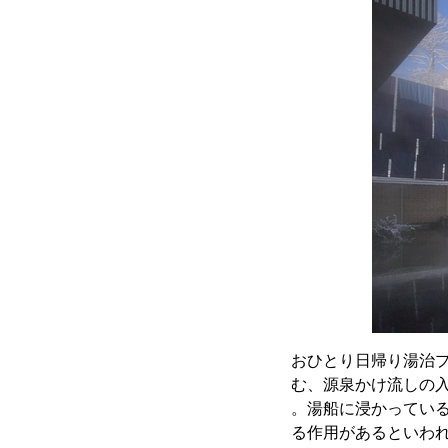
おひとり日帰り湯治
む、源泉かけ流しの
。湯船に浸かってい
る作用があるといわ