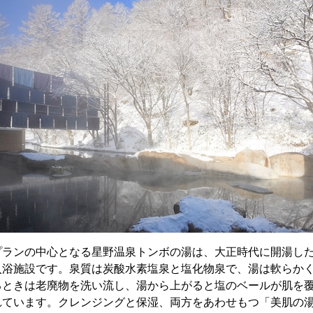
プランの中心となる星野温泉トンボの湯は、大正時代に開湯し
入浴施設です。泉質は炭酸水素塩泉と塩化物泉で、湯は軟らか
るときは老廃物を洗い流し、湯から上がると塩のベールが肌を
れています。クレンジングと保湿、両方をあわせもつ「美肌の