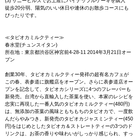
(3) サニーヒルズでお土産にパイナップルケーキを購入
徒歩20分弱、陽気のいい休日や連休のお散歩コースにも
ぴったりです。
≪タピオカミルクティー≫
春水堂(チュンスイタン)
所在地：東京都渋谷区神宮前4-28-11 2014年3月21日オー
プン
創業30年、タピオカミルクティー発祥の超有名カフェが
この春、表参道に旗艦店をオープン。さらに表参道店オー
プンを記念して、タピオカシリーズに4つのフレーバーも
新発売。台湾から直輸入した茶葉を使い、本家のレシピを
忠実に再現した一番人気のタピオカミルクティー(480円)
は、無添加の茶葉の風味ともちもちのタピオカで、一度飲
んだらやみつき。新発売のタピオカジャスミンティー(450
円)をはじめとしたタピオカ＆ストレートティーの3つのド
リンクは、お茶の香りや味わいがしっかり感じられ、すっ