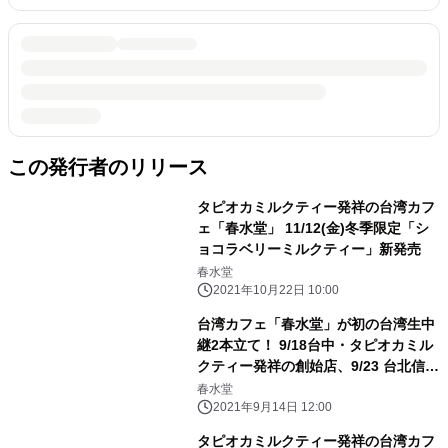
この発行者のリリース
タピオカミルクティー発祥の台湾カフ
ェ「春水堂」 11/12(金)冬季限定「シ
ョコラベリーミルクティー」新発売
春水堂
2021年10月22日 10:00
台湾カフェ「春水堂」が初の台湾生中
継2本立て！ 9/18台中・タピオカミル
クティー発祥の創始店、9/23 台北信義
店に現地ガイドが潜入
春水堂
2021年9月14日 12:00
タピオカミルクティー発祥の台湾カフ