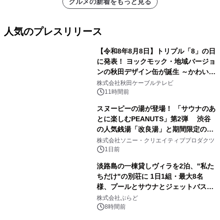
グルメの新着をもっと見る
人気のプレスリリース
【令和8年8月8日】トリプル「8」の日
に発表！ ヨックモック・地域バージョ
ンの秋田デザイン缶が誕生 ～かわいい
1
秋田犬の子犬と秋田の四季と名所を巡
株式会社秋田ケーブルテレビ
るパッケージ～ 9月1日(火)秋田県内で
11時間前
販売開始
スヌーピーの湯が登場！ 「サウナのあ
とに楽しむPEANUTS」第2弾 渋谷
の人気銭湯「改良湯」と期間限定のコ
2
ラボレーション サウナイキタイコラ
株式会社ソニー・クリエイティブプロダクツ
ボグッズも発売決定！
1日前
淡路島の一棟貸しヴィラを2泊、"私た
ちだけ"の別荘に 1日1組・最大8名
様、プールとサウナとジェットバス付
3
きで Villa Mon Temps AWAJIの連泊
株式会社ぷらど
素泊りプラン
8時間前