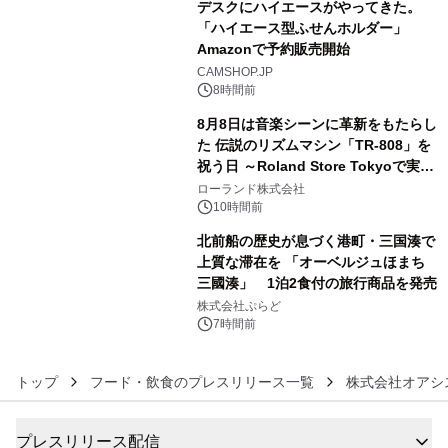
デスクにハイエースがやってきた。
「ハイエース型ふせんホルダー」
Amazonで予約販売開始
4
CAMSHOP.JP
8時間前
8月8日は音楽シーンに革新をもたらし
た 伝説のリズムマシン「TR-808」を
祝う日 ～Roland Store Tokyoで実機
5
を展示しての 記念キャンペーンを開
ローランド株式会社
催 英国ラジオ「NTS」の 特別プログ
10時間前
ラムや、「TR-808」を愛する伝説的
北前船の歴史が息づく港町・三国湊で
アーティストを フィーチャーしたアニ
上質な滞在を 「オーベルジュほまち
メーションを公開～
三國湊」 1泊2食付の旅行商品を発売
6
株式会社ぷらど
7時間前
トップ
フード・飲食のプレスリリース一覧
株式会社オアシ
プレスリリース配信