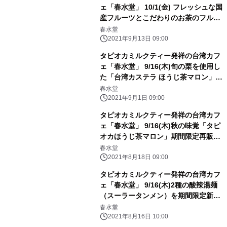
ェ「春水堂」 10/1(金) フレッシュな国
産フルーツとこだわりのお茶のフルー
ツティー第3弾「果肉茶 梨鉄観音」
春水堂
2021年9月13日 09:00
タピオカミルクティー発祥の台湾カフ
ェ「春水堂」 9/16(木)旬の栗を使用し
た「台湾カステラ ほうじ茶マロン」期
間限定新発売
春水堂
2021年9月1日 09:00
タピオカミルクティー発祥の台湾カフ
ェ「春水堂」 9/16(木)秋の味覚「タピ
オカほうじ茶マロン」期間限定再販売
決定
春水堂
2021年8月18日 09:00
タピオカミルクティー発祥の台湾カフ
ェ「春水堂」 9/16(木)2種の酸辣湯麺
（スーラータンメン）を期間限定新発
売
春水堂
2021年8月16日 10:00