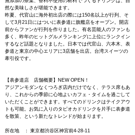
無添加の茶葉、香料不使用の材料でつくるドリンクは、自
然な美味しさが堪能できます。
昨夏、代官山に海外初出店の際には150名以上が行列、そ
して3月21日にはついに表参道に旗艦店をオープン。開店
前からファンが行列を作りました。有名芸能人のファンも
多く、昨年のヒットグルメランキングに上位にランクイン
するなど話題となりました。日本では代官山、六本木、表
参道と東京の中心エリアに3店舗を出店。台湾スイーツの
牽引役です。
【表参道店 店舗概要】NEW OPEN！
アジアンモダンなくつろぎ店内だけでなく、テラス席もあ
り、これからの季節に心地よいカフェ・タイムを過ごして
いただくことができます。すべてのドリンクはテイクアウ
トも可能。お気に入りのタピオカドリンクを片手に表参道
を散策、という新たなトレンドが始まります。
所在地 ： 東京都渋谷区神宮前4-28-11