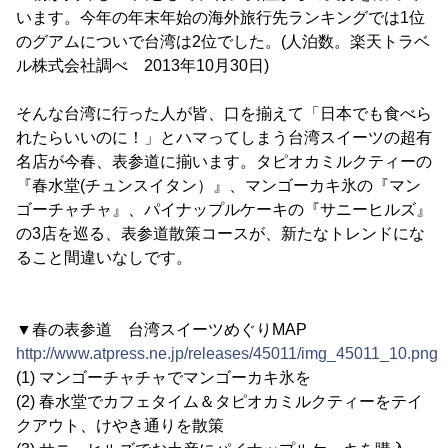
います。今年の年末年始の海外旅行先ランキングでは1位
のグアムについで台湾は2位でした。(人泊数。楽天トラベ
ル株式会社調べ 2013年10月30日)
そんな台湾に行った人が皆、口を揃えて「日本でも食べら
れたらいいのに！」とハマってしまう台湾スイーツの超有
名店が今春、表参道に揃います。タピオカミルクティーの
『春水堂(チュンスイタン）』、マンゴーカキ氷の『マン
ゴーチャチャ』、パイナップルケーキの『サニーヒルズ』
の3店を巡る、表参道散策コースが、新たなトレンドにな
ること間違いなしです。
▼春の表参道 台湾スイーツめぐりMAP
http://www.atpress.ne.jp/releases/45011/img_45011_10.png
(1) マンゴーチャチャでマンゴーカキ氷を
(2) 春水堂でカフェタイム＆タピオカミルクティーをテイ
クアウト、けやき通りを散策