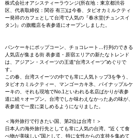
株式会社オアシスティーラウンジ(所在地：東京都渋谷
区、代表取締役：関谷 有三)は今春、タピオカミルクティ
ー発祥のカフェとして台湾で人気の『春水堂(チュンスイ
タン)』の旗艦店を表参道にオープンしました。
パンケーキにポップコーン、チョコレート…行列のできる
人気店が集まる街 表参道・原宿エリアの新たなトレンド
は、アジアン・スイーツの王道“台湾スイーツ”めぐりで
す。
この春、台湾スイーツの中でも常に人気トップ3を争う、
タピオカミルクティー、マンゴーカキ氷、パイナップルケ
ーキの、それも現地でNo.1といわれる名店ばかりが表参
道に続々オープン。台湾でしか味わえなかったあの味が、
表参道で一度に楽しめるようになりました。
＜海外旅行で行きたい国、第2位は台湾！＞
日本人の海外旅行先としても常に人気の台湾。“近くて食
べ物が美味しい”国として、特に女性からの支持を集めて