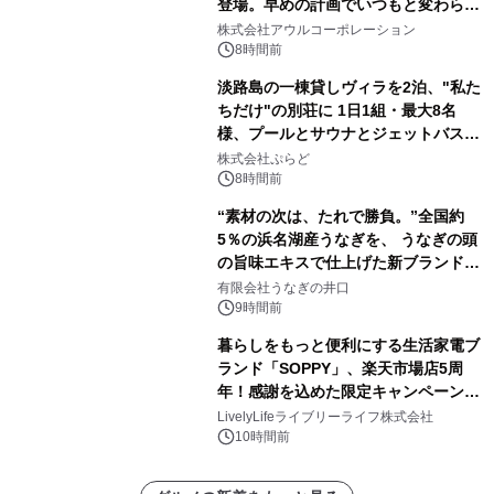
登場。早めの計画でいつもと変わらぬ
大人の冬旅を。ー夕日ヶ浦温泉「佳松
株式会社アウルコーポレーション
苑 別邸ふうか」ー
8時間前
淡路島の一棟貸しヴィラを2泊、"私た
ちだけ"の別荘に 1日1組・最大8名
様、プールとサウナとジェットバス付
きで Villa Mon Temps AWAJIの連泊
株式会社ぷらど
素泊りプラン
8時間前
“素材の次は、たれで勝負。”全国約
5％の浜名湖産うなぎを、 うなぎの頭
の旨味エキスで仕上げた新ブランド
「井口の誉」誕生
有限会社うなぎの井口
9時間前
暮らしをもっと便利にする生活家電ブ
ランド「SOPPY」、楽天市場店5周
年！感謝を込めた限定キャンペーンを
8月10日より開催
LivelyLifeライブリーライフ株式会社
10時間前