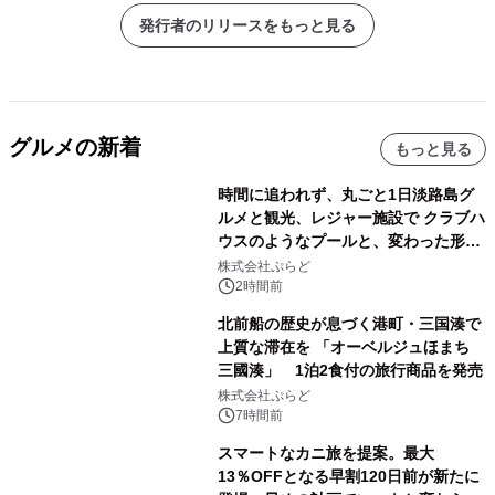
発行者のリリースをもっと見る
グルメの新着
もっと見る
時間に追われず、丸ごと1日淡路島グ
ルメと観光、レジャー施設で クラブハ
ウスのようなプールと、変わった形の
サウナも 「THE BOXY AWAJI」のお
株式会社ぷらど
得な素泊まり連泊プランで
2時間前
北前船の歴史が息づく港町・三国湊で
上質な滞在を 「オーベルジュほまち
三國湊」 1泊2食付の旅行商品を発売
株式会社ぷらど
7時間前
スマートなカニ旅を提案。最大
13％OFFとなる早割120日前が新たに