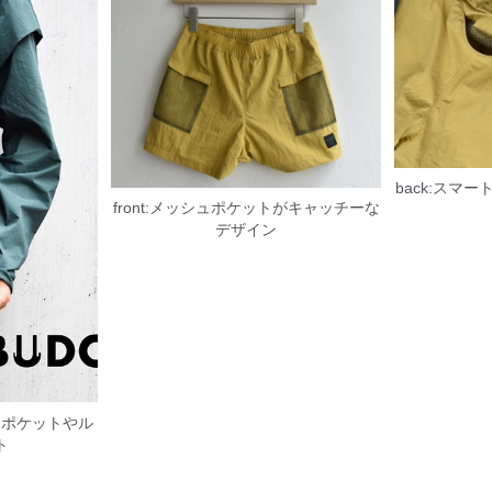
back:スマ
front:メッシュポケットがキャッチーな
デザイン
なポケットやル
ト