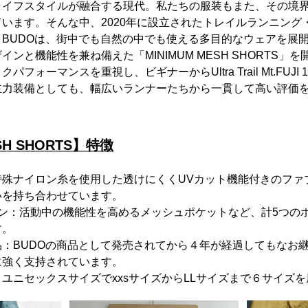
ライフスタイルが融合する現代。私たちの服装もまた、その境
います。そんな中、2020年に設立されたトレイルランニング
BUDOは、街中でも自然の中でも使える多目的なウェアを展
ンと機能性を兼ね備えた「MINIMUM MESH SHORTS」
フォーマンスを重視し、ビギナーからUltra Trail Mt.FUJI 
主力装備としても、幅広いランナーたちから一貫して高い評価
SH SHORTS】特徴
特殊ナイロン糸を使用した透けにくくUVカット機能付きのファ
いを持ち合わせています。
イン：活動中の機能性を高めるメッシュポケットなど、計5つの
す。
：BUDOの商品として発売されてから４年が経過してもなお
に強く支持されています。
ユニセックスサイズでxxsサイズからLLサイズまで６サイズを