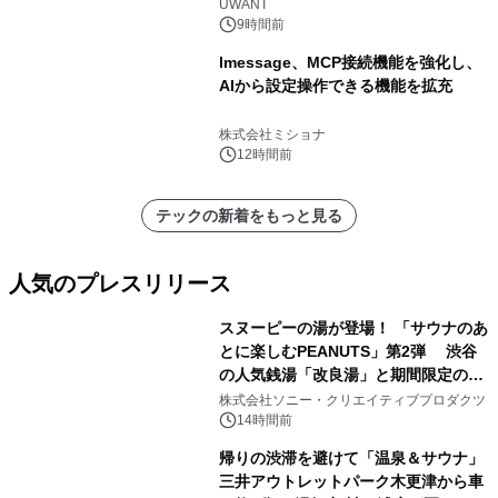
UWANT
9時間前
lmessage、MCP接続機能を強化し、
AIから設定操作できる機能を拡充
株式会社ミショナ
12時間前
テックの新着をもっと見る
人気のプレスリリース
スヌーピーの湯が登場！ 「サウナのあ
とに楽しむPEANUTS」第2弾 渋谷
の人気銭湯「改良湯」と期間限定のコ
1
ラボレーション サウナイキタイコラ
株式会社ソニー・クリエイティブプロダクツ
ボグッズも発売決定！
14時間前
帰りの渋滞を避けて「温泉＆サウナ」
三井アウトレットパーク木更津から車