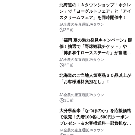
北海道のＪＡタウンショップ「ホクレ
ン」で「ヨーグルトフェア」と「アイ
スクリームフェア」を同時開催中！
JA全農の産直通販JAタウン
2日前
「福岡 夏の魅力発見キャンペーン」開
催！抽選で「野球観戦チケット」や
「博多和牛ロースステーキ」が当選！
さらに500円クーポンプレゼント～Ｊ
JA全農の産直通販JAタウン
Ａタウン「博多うまかショップ」で８
3日前
月１１日まで～
北海道のご当地人気商品３０品以上が
「お客様送料負担なし」！
JA全農の産直通販JAタウン
3日前
大分県産米「なつほのか」を応援価格
で販売！先着100名に500円クーポン
プレゼント＆お客様送料一部負担な
し！ＪＡタウンの「まるっと完食おお
JA全農の産直通販JAタウン