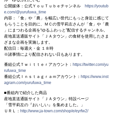
公開媒体：公式ＹｏｕＴｕｂｅチャンネル
https://youtub
e.com/@yurufuwa_time
内容：「食」や「農」を幅広い世代にもっと身近に感じて
もらうことを目的に、ＭＣの雪平莉左さんが「食」や「農
」にまつわる企画を“ゆるふわっと”配信するチャンネル。
産地直送通販サイト「ＪＡタウン」の食材を使用したさま
ざまな企画を実施します。
配信日：毎週火・金 １８時
※諸事情により配信されない日もあります。
番組公式Ｔｗｉｔｔｅｒアカウント：
https://twitter.com/yu
rufuwa_time
番組公式Ｉｎｓｔａｇｒａｍアカウント：
https://www.inst
agram.com/yurufuwa_time
■番組内で紹介した商品
産地直送通販サイト「ＪＡタウン」特設ページ
「雪平莉左の『おいしい』を集めました。」
ＵＲＬ：
http://www.ja-town.com/shop/e/eyrfw2/