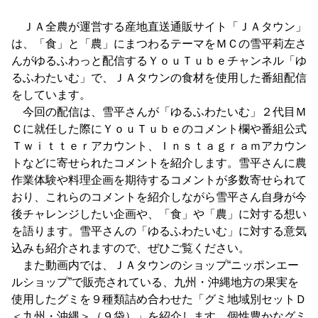
ＪＡ全農が運営する産地直送通販サイト「ＪＡタウン」
は、「食」と「農」にまつわるテーマをＭＣの雪平莉左さ
んがゆるふわっと配信するＹｏｕＴｕｂｅチャンネル「ゆ
るふわたいむ」で、ＪＡタウンの食材を使用した番組配信
をしています。
今回の配信は、雪平さんが「ゆるふわたいむ」２代目Ｍ
Ｃに就任した際にＹｏｕＴｕｂｅのコメント欄や番組公式
Ｔｗｉｔｔｅｒアカウント、Ｉｎｓｔａｇｒａｍアカウン
トなどに寄せられたコメントを紹介します。雪平さんに農
作業体験や料理企画を期待するコメントが多数寄せられて
おり、これらのコメントを紹介しながら雪平さん自身が今
後チャレンジしたい企画や、「食」や「農」に対する想い
を語ります。雪平さんの「ゆるふわたいむ」に対する意気
込みも紹介されますので、ぜひご覧ください。
また動画内では、ＪＡタウンのショップ“ニッポンエー
ルショップ”で販売されている、九州・沖縄地方の果実を
使用したグミを９種類詰め合わせた「グミ地域別セットＤ
＜九州・沖縄＞（９袋）」を紹介します。個性豊かなグミ