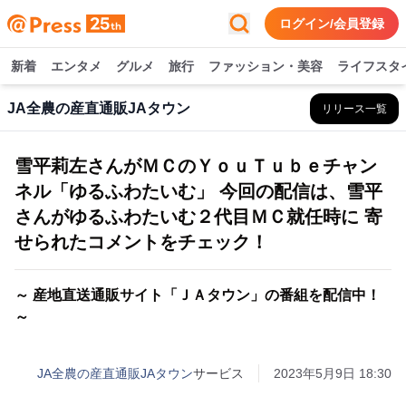
ログイン/会員登録
新着
エンタメ
グルメ
旅行
ファッション・美容
ライフスタ
JA全農の産直通販JAタウン
リリース一覧
雪平莉左さんがＭＣのＹｏｕＴｕｂｅチャン
ネル「ゆるふわたいむ」 今回の配信は、雪平
さんがゆるふわたいむ２代目ＭＣ就任時に 寄
せられたコメントをチェック！
～ 産地直送通販サイト「ＪＡタウン」の番組を配信中！
～
JA全農の産直通販JAタウン
サービス
2023年5月9日 18:30