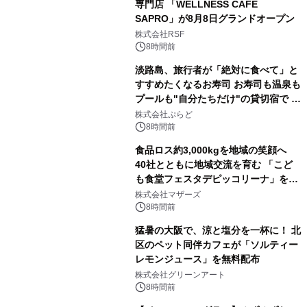
専門店 「WELLNESS CAFE
SAPRO」が8月8日グランドオープン
株式会社RSF
8時間前
淡路島、旅行者が「絶対に食べて」と
すすめたくなるお寿司 お寿司も温泉も
プールも"自分たちだけ"の貸切宿で 1
日1組限定「岩屋温泉 絵島別庭 海と
株式会社ぷらど
森」の握り寿司プラン
8時間前
食品ロス約3,000kgを地域の笑顔へ
40社とともに地域交流を育む 「こど
も食堂フェスタデピッコリーナ」を9
月5日(土)開催
株式会社マザーズ
8時間前
猛暑の大阪で、涼と塩分を一杯に！ 北
区のペット同伴カフェが「ソルティー
レモンジュース」を無料配布
株式会社グリーンアート
8時間前