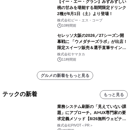
【イー・エー・グラン】みずみずしい
桃の甘みを堪能する期間限定ドリンク
2種が8月1日（土）より登場！
株式会社ピー・エス・コープ
10時間前
セレッソ大阪の2026／27シーズン開
幕戦に 「ウメダチーズラボ」が出店！
限定スイーツ販売＆選手直筆サイング
ッズが当たる抽選会を 8月8日に開催
株式会社ヤマタカ
11時間前
グルメの新着をもっと見る
テックの新着
もっと見る
業務システム刷新の「見えていない課
題」にアプローチ。AI×UX専門家の要
求定義メソッド【8/26無料ウェビナ
ー】株式会社PIVOT
株式会社PIVOT＜PR＞