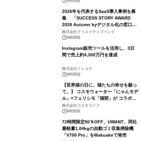
4時間前
2026年を代表するSaaS導入事例を募
集 「SUCCESS STORY AWARD
2026 Autumn byデジタル化の窓口」
開催
株式会社クリエイティブバンク
8時間前
Instagram販売ツールを活用し、3日
間で売上約4,300万円を達成
株式会社ミショナ
8時間前
【世界猫の日に、猫たちの幸せを願っ
て。】 コスモウォーター「にゃんモデ
ル」×フェリシモ「猫部」が コラボキ
ャンペーンを実施
株式会社コスモライフ
8時間前
72時間限定50％OFF、UWANT、同社
最軽量1.04kgの自動ゴミ収集掃除機
「V700 Pro」をMakuakeで発売