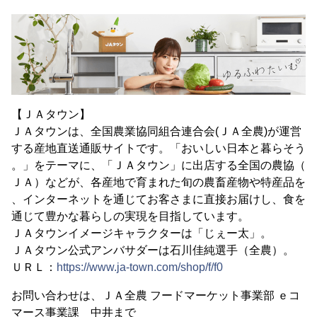
【ＪＡタウン】
ＪＡタウンは、全国農業協同組合連合会(ＪＡ全農)が運営
する産地直送通販サイトです。「おいしい日本と暮らそう
。」をテーマに、「ＪＡタウン」に出店する全国の農協（
ＪＡ）などが、各産地で育まれた旬の農畜産物や特産品を
、インターネットを通じてお客さまに直接お届けし、食を
通じて豊かな暮らしの実現を目指しています。
ＪＡタウンイメージキャラクターは「じぇー太」。
ＪＡタウン公式アンバサダーは石川佳純選手（全農）。
ＵＲＬ：
https://www.ja-town.com/shop/f/f0
お問い合わせは、ＪＡ全農 フードマーケット事業部 ｅコ
マース事業課 中井まで