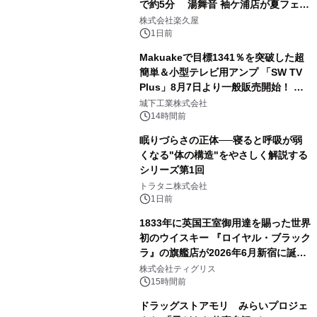
で約5分 湯舞音 袖ケ浦店が夏フェア
2
メニューを提供
株式会社楽久屋
1日前
Makuakeで目標1341％を突破した超
簡単＆小型テレビ用アンプ 「SW TV
Plus」8月7日より一般販売開始！ ケ
3
ーブル1本つなぐだけ、テレビの音が
城下工業株式会社
ぐっと豊かに
14時間前
眠りづらさの正体──寝ると呼吸が弱
くなる"体の構造"をやさしく解説する
シリーズ第1回
4
トラタニ株式会社
1日前
1833年に英国王室御用達を賜った世界
初のウイスキー 『ロイヤル・ブラック
ラ』の旗艦店が2026年6月新宿に誕
5
生 バカルディ ジャパンと連携した
株式会社ティグリス
没入型バー「BAR Arca」
15時間前
ドラッグストアモリ みらいプロジェ