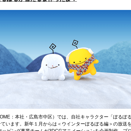
OME：本社・広島市中区）では、自社キャラクター「ぽるぽ
せています。新年１月からは＜ウインターぽるぽる編＞の放送
マッピング事業チームが3DCGアニメーションを企画制作、プ