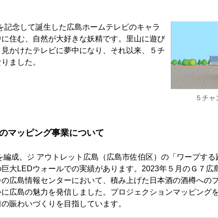
周年を記念して誕生した広島ホームテレビのキャラ
中に住む、自然が大好きな妖精です。里山に遊び
ま見かけたテレビに夢中になり、それ以来、５チ
なりました。
５チャ
ビのマッピング事業について
ムを編成。ジ アウトレット広島（広島市佐伯区）の「ワープす
巨大LEDウォールでの実績があります。2023年５月のＧ７広
ーの広島情報センターにおいて、積み上げた日本酒の酒樽への
外に広島の魅力を発信しました。プロジェクションマッピング
街の賑わいづくりを目指しています。