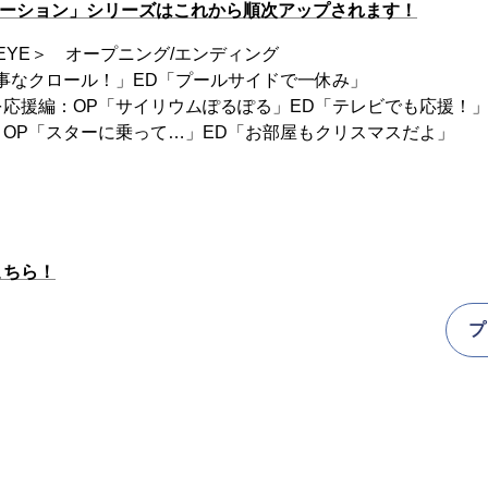
メーション」シリーズはこれから順次アップされます！
るEYE＞ オープニング/エンディング
見事なクロール！」ED「プールサイドで一休み」
を応援編：OP「サイリウムぽるぽる」ED「テレビでも応援
：OP「スターに乗って…」ED「お部屋もクリスマスだよ」
こちら！
プ