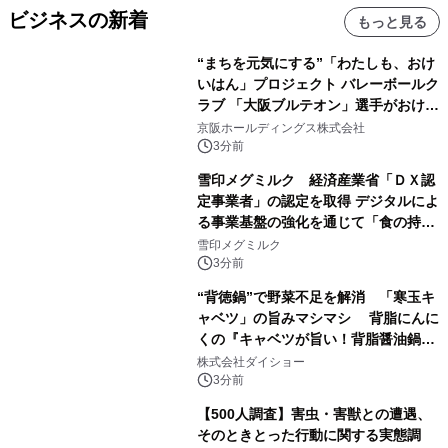
ビジネスの新着
もっと見る
“まちを元気にする”「わたしも、おけ
いはん」プロジェクト バレーボールク
ラブ 「大阪ブルテオン」選手がおけい
はんに。
京阪ホールディングス株式会社
3分前
雪印メグミルク 経済産業省「ＤＸ認
定事業者」の認定を取得 デジタルによ
る事業基盤の強化を通じて「食の持続
性」を実現
雪印メグミルク
3分前
“背徳鍋”で野菜不足を解消 「寒玉キ
ャベツ」の旨みマシマシ 背脂にんに
くの『キャベツが旨い！背脂醤油鍋ス
ープ』発売
株式会社ダイショー
3分前
【500人調査】害虫・害獣との遭遇、
そのときとった行動に関する実態調