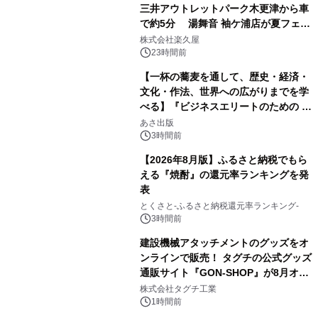
三井アウトレットパーク木更津から車
で約5分 湯舞音 袖ケ浦店が夏フェア
1
メニューを提供
株式会社楽久屋
23時間前
【一杯の蕎麦を通して、歴史・経済・
文化・作法、世界への広がりまでを学
べる】『ビジネスエリートのための 教
2
養としての蕎麦』2026年8月25日
あさ出版
（火）発売
3時間前
【2026年8月版】ふるさと納税でもら
える『焼酎』の還元率ランキングを発
表
3
とくさと-ふるさと納税還元率ランキング-
3時間前
建設機械アタッチメントのグッズをオ
ンラインで販売！ タグチの公式グッズ
通販サイト『GON-SHOP』が8月オー
4
プン
株式会社タグチ工業
1時間前