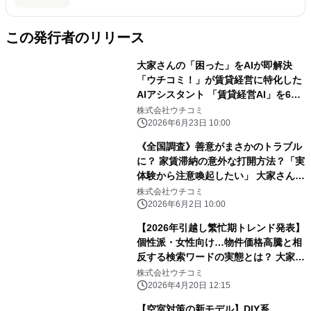
この発行者のリリース
大家さんの「困った」をAIが即解決
「ウチコミ！」が賃貸経営に特化した
AIアシスタント 「賃貸経営AI」を6月
23日より無料提供開始
株式会社ウチコミ
2026年6月23日 10:00
《全国調査》善意がまさかのトラブル
に？ 家賃滞納の意外な打開方法？「実
体験から注意喚起したい」 大家さんの
裏話コンテスト 入賞エピソード大公
株式会社ウチコミ
開！
2026年6月2日 10:00
【2026年引越し繁忙期トレンド発表】
個性派・女性向け…物件価格高騰と相
反する検索ワードの実態とは？ 大家さ
ん直接募集のウチコミ！検索分析結果
株式会社ウチコミ
発表
2026年4月20日 12:15
【空室対策の新モデル】DIY系