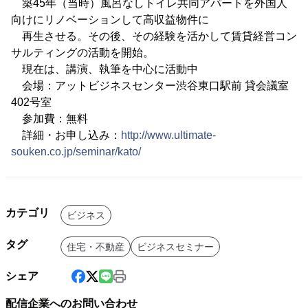
築45年（当時）風呂なしトイレ共同アパートを外国人
向けにリノベーションして高収益物件に
再生させる。その後、その経験を活かして賃貸経営コン
サルティングの活動を開始。
現在は、講演、執筆を中心に活動中
会場：アットビジネスセンター渋谷東口駅前 貸会議室
402号室
参加費：無料
詳細・お申し込み：
http://www.ultimate-
souken.co.jp/seminar/kato/
カテゴリ
ビジネス
タグ
住宅・不動産
ビジネスセミナー
シェア
配信企業へのお問い合わせ