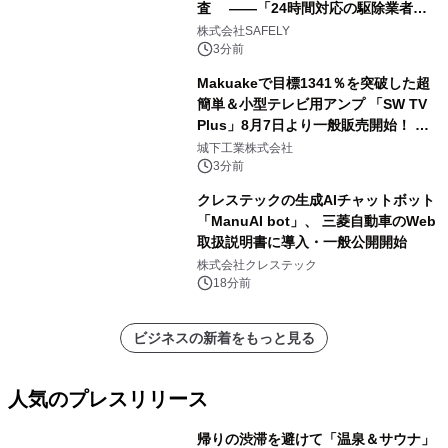
査 ――「24時間対応の駆除業者」
の存在、70.8％が知らなかった――
株式会社SAFELY
3分前
Makuakeで目標1341％を突破した超
簡単＆小型テレビ用アンプ 「SW TV
Plus」8月7日より一般販売開始！ ケ
ーブル1本つなぐだけ、テレビの音が
城下工業株式会社
ぐっと豊かに
3分前
クレステックの生成AIチャットボット
「ManuAI bot」、 三菱自動車のWeb
取扱説明書に導入・一般公開開始
株式会社クレステック
18分前
ビジネスの新着をもっと見る
人気のプレスリリース
帰りの渋滞を避けて「温泉＆サウナ」