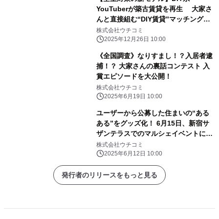
YouTuberが築古賃貸を再生 大家さ
んと直接組む“DIY賃貸”マッチング企
画を開始 第1回は2026年2月3日から
株式会社ウチコミ
施工開始
2025年12月26日 10:00
《全国調査》なりすまし！？入居者逮
捕！？ 大家さんの裏話コンテスト 入
賞エピソードを大公開！
株式会社ウチコミ
2025年6月19日 10:00
ユーザーから公募した住まいの“ある
ある”をグッズ化！ 6月15日、新宿サ
ザンテラスでのマルシェイベントに初
出店
株式会社ウチコミ
2025年6月12日 10:00
発行者のリリースをもっと見る