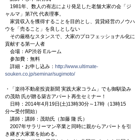
1981年、数人の有志により発足した老舗大家の会「ジ
ャルマ」第7代 代表理事。
家賃収入を獲得することを目的とし、賃貸経営のノウハ
ウを「売ること」を良しとしない
その厳格なスタンスで、大家のプロフェッショナル化に
貢献する第一人者
会場：AP渋谷 Eルーム
参加費：無料
詳細・お申し込み：
http://www.ultimate-
souken.co.jp/seminar/sugimoto/
・「楽待不動産投資新聞 実践大家コラム」でも御馴染み
の茂助 氏が贈る築古アパート再生セミナー！
日時：2014年4月19日(土)13時30分～17時（13時15
分〜受付開始）
講師：講師：茂助氏（加藤 隆 氏）
2007年サラリーマン卒業と同時に親からアパートを引
き継ぎ大家業を始める。