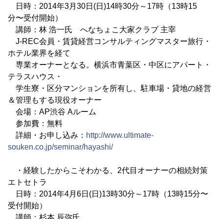
日時：2014年3月30日(日)14時30分～17時（13時15
分〜受付開始）
講師：林 浩一氏 へなちょこ大家クラブ 主宰
J-REC会員・賃貸経営コンサルティングマスター旅行・
ホテル業界を経て
専業オーナーとなる。横浜市青葉区・中区にアパート・
テラスハウス・
学生寮・区分マンションを所有し、駐車場・貸地の経営
＆管理もする現役オーナー
会場：AP渋谷 Aルーム
参加費：無料
詳細・お申し込み：
http://www.ultimate-
souken.co.jp/seminar/hayashi/
・経験したからこそわかる、2代目オーナーの相続対策
エトセトラ
日時：2014年4月6日(日)13時30分～17時（13時15分〜
受付開始）
講師：杉本 辰弥氏