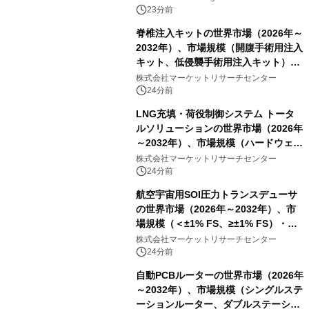
（2026年～2036年）
23分前
脊椎注入キットの世界市場（2026年～
2032年）、市場規模（開腹手術用注入
キット、低侵襲手術用注入キット）・
分析レポートを発表
株式会社マーケットリサーチセンター
24分前
LNG充填・荷役制御システム トータ
ルソリューションの世界市場（2026年
～2032年）、市場規模（ハードウェ
ア、ソフトウェア、サービス）・分析
株式会社マーケットリサーチセンター
レポートを発表
24分前
航空宇宙用SOI圧力トランスデューサ
の世界市場（2026年～2032年）、市
場規模（＜±1% FS、≥±1% FS）・分
析レポートを発表
株式会社マーケットリサーチセンター
24分前
自動PCBルーターの世界市場（2026年
～2032年）、市場規模（シングルステ
ーションルーター、ダブルステーショ