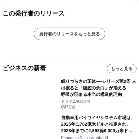
この発行者のリリース
発行者のリリースをもっと見る
ビジネスの新着
もっと見る
眠りづらさの正体──シリーズ第2回 人
は寝ると「腹腔の余白」が消える──
呼吸が弱まる本当の構造的理由
トラタニ株式会社
7分前
自動車用バイワイヤシステム市場は、
2025年に782億米ドルと推定され、
2036年までに2,693億6,000万米ドル
に達すると予測されており、予測期間
Panorama Data Insights Ltd.