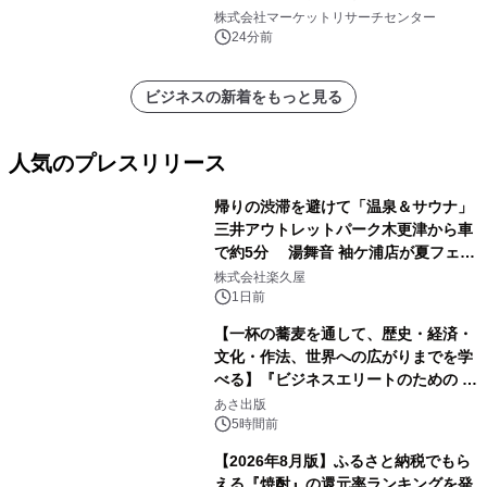
ンルーター）・分析レポートを発表
株式会社マーケットリサーチセンター
24分前
ビジネスの新着をもっと見る
人気のプレスリリース
帰りの渋滞を避けて「温泉＆サウナ」
三井アウトレットパーク木更津から車
で約5分 湯舞音 袖ケ浦店が夏フェア
1
メニューを提供
株式会社楽久屋
1日前
【一杯の蕎麦を通して、歴史・経済・
文化・作法、世界への広がりまでを学
べる】『ビジネスエリートのための 教
2
養としての蕎麦』2026年8月25日
あさ出版
（火）発売
5時間前
【2026年8月版】ふるさと納税でもら
える『焼酎』の還元率ランキングを発