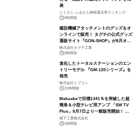
表
3
とくさと-ふるさと納税還元率ランキング-
4時間前
建設機械アタッチメントのグッズをオ
ンラインで販売！ タグチの公式グッズ
通販サイト『GON-SHOP』が8月オー
4
プン
株式会社タグチ工業
3時間前
進化したトータルステーションのエン
トリーモデル 『GM-120シリーズ』を
発売
5
株式会社トプコン
21時間前
Makuakeで目標1341％を突破した超
簡単＆小型テレビ用アンプ 「SW TV
Plus」8月7日より一般販売開始！ ケ
6
ーブル1本つなぐだけ、テレビの音が
城下工業株式会社
ぐっと豊かに
1時間前