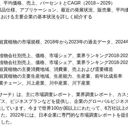
平均価格、売上、パーセントとCAGR（2018～2029）
、製品仕様、アプリケーション、最近の発展状況、販売量、平均
における主要企業の基本状況を詳しく紹介する
賞植物の市場規模、2018年から2023年の過去データ、2024
植物会社別売上、価格、市場シェア、業界ランキング2018-202
植物会社別売上、価格、市場シェア、業界ランキング2018-202
や観賞植物の主要消費地域、消費量、売上および需要構造
や観賞植物の主要生産地域、生産能力、生産量、前年比成長率
産業チェーン、川上産業、川中産業、川下産業
（YHリサーチ）は、主に市場調査レポート、業界調査レポート、カス
ビス、ビジネスプランなどを提供し、企業のグローバルビジネ
しています。今まで世界100か国以上にわたって、6万社以上
た。2022年には、日本企業に専門的な市場調査レポートを提
ました。