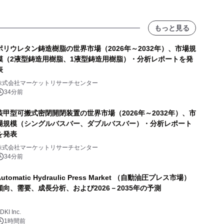
もっと見る
ポリウレタン鋳造樹脂の世界市場（2026年～2032年）、市場規
模（2液型鋳造用樹脂、1液型鋳造用樹脂）・分析レポートを発
表
株式会社マーケットリサーチセンター
34分前
装甲型可搬式密閉開閉装置の世界市場（2026年～2032年）、市
場規模（シングルバスバー、ダブルバスバー）・分析レポート
を発表
株式会社マーケットリサーチセンター
34分前
Automatic Hydraulic Press Market （自動油圧プレス市場）
傾向、需要、成長分析、および2026－2035年の予測
DKI Inc.
1時間前