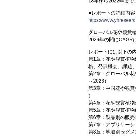
18年から2022年ま
■レポートの詳細内
https://www.yhresearc
グローバル花や観賞植物
2029年の間にCAG
レポートには以下の
第1章：花や観賞植
格、発展機会、課題
第2章：グローバル花
～2023）
第3章：中国花や観賞
）
第4章：花や観賞植物の
第5章：花や観賞植
第6章：製品別の販売量
第7章：アプリケーシ
第8章：地域別セグメン