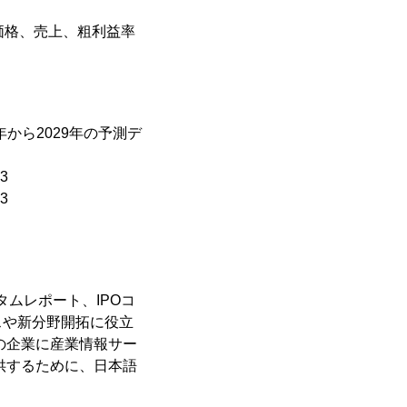
価格、売上、粗利益率
年から2029年の予測デ
3
3
タムレポート、IPOコ
スや新分野開拓に役立
の企業に産業情報サー
供するために、日本語