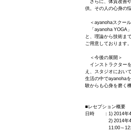
さらに、体質改善や
供。その人の心身の
＜ayanohaスクー
「ayanoha Y
と、理論から技術ま
ご用意しております
＜今後の展開＞
インストラクターを育
え、スタジオにおい
生活の中でayano
験からも心身を磨く
■レセプション概要
日時 ：1) 2014年4
2) 2014年4月
11:00～12:3