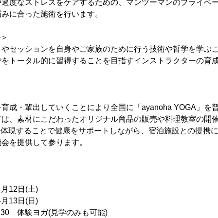
過度なストレスをケアするための、マンツーマンのプライベ
悩みに合った施術を行います。
ル＞
OGA」やセッションを自身やご家族のために行う技術や哲学を学ぶ
でをトータル的に習得することを目指すインストラクターの育
。
成・輩出していくことにより全国に「ayanoha YOGA」を
ては、素材にこだわったオリジナル商品の販売や料理教室の開
haを体現することで健康をサポートしながら、宿泊施設との提携
機会を提供して参ります。
月12日(土)
13日(日)
0 体験ヨガ(見学のみも可能)