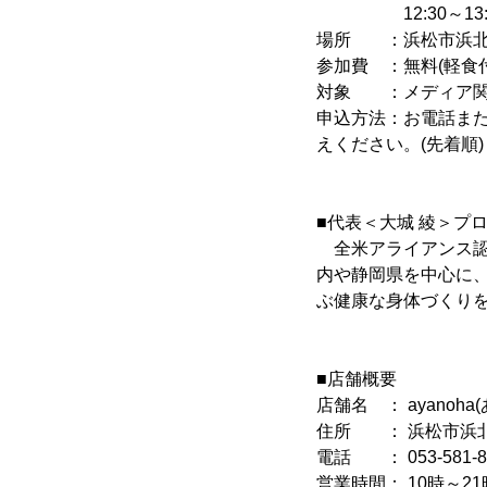
12:30～13:
場所 ：浜松市浜北区中瀬
参加費 ：無料(軽食
対象 ：メディア関
申込方法：お電話ま
えください。(先着順)
■代表＜大城 綾＞プ
全米アライアンス認定
内や静岡県を中心に、
ぶ健康な身体づくり
■店舗概要
店舗名 ： ayanoha
住所 ： 浜松市浜北区
電話 ： 053-581-8
営業時間： 10時～21