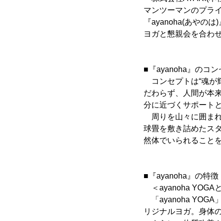
マンツーマンのプラ
『ayanoha(あや
ヨガと懇親会を合わ
■『ayanoha』のコ
コンセプトは“魂が輝
だわらず、人間が本
分に近づくサポート
周りを山々に囲まれ
球畳を敷き詰めたス
然体でいられること
■『ayanoha』の特徴
＜ayanoha YO
「ayanoha Y
リジナルヨガ。身体