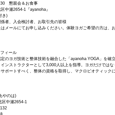
30 懇親会＆お食事
2654-1『ayanoha』
付き)
係者、入会検討者、お取引先の皆様
たはメールにてお申し込みください。体験ヨガご希望の方は、
ロフィール
のヨガ技術と整体技術を融合した「ayanoha YOGA」を確
インストラクターとして3,000人以上を指導。ヨガだけでは
をサポートすべく、整体の資格を取得し、マクロビオティック
(あやのは)
中瀬2654-1
132
時