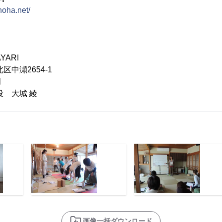
noha.net/
ARI
区中瀬2654-1
月
 大城 綾
画像一括ダウンロード