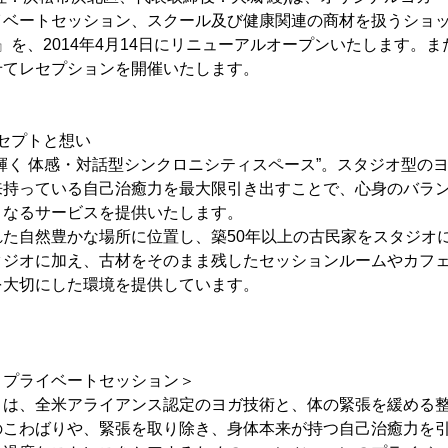
イベートセッション、スクール及び健康関連の商材を扱うショ
のは)』を、2014年4月14日にリニューアルオープンいたします
せてレセプションを開催いたします。
ンセプトと想い
く 体感・対話型シンクロニシティスペース”。スタジオ型の
来持っている自己治癒力を最大限引き出すことで、心身のバラ
となるサービスを提供いたします。
た自然豊かな場所に位置し、築50年以上の古民家をスタジオ
タジオに加え、古材をそのまま残したセッションルームやカフ
を大切にした環境を提供しています。
GAとプライベートセッション＞
OGA」は、全米アライアンス認定のヨガ技術と、体の緊張を緩める
のこわばりや、緊張を取り除き、身体本来が持つ自己治癒力を