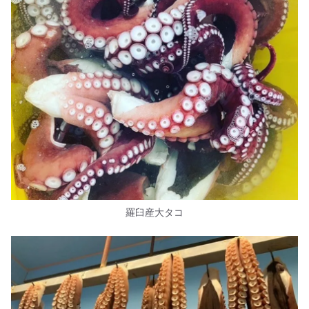
羅臼産大タコ