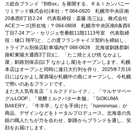
ス総合ブランド『BIBox』を展開する、Ｒ＆Ｉカンパニー
リミテッド株式会社(本社：〒064-0920 札幌市中央区南
20条西8丁目2-24 代表取締役：斎藤 浩三)は、株式会社
ACEフーズ(所在地：〒064-0808 札幌市中央区南8条西6
丁目7-24 アン・セリジェ壱番館11階1113号室 代表取締
役：樋口 翔平)と、この度フランチャイズ契約を締結し、
トライアル別保店駐車場内(〒088-0628 北海道釧路郡釧
路町東陽大通西3丁目)に、「たこ焼とえび焼 なかよし
屋」釧路別保店(以下 なかよし屋)をオープンします。札幌
本店はオープンと同時に連日大行列を作り、2025年7月18
日にはなかよし屋酒場が札幌中の島にオープンし、今札幌
で勢いのあるブランドです。
また大人気有名店「ミルクドドレイク」、「マルヤマベー
グルLOOP」「発酵ミルクバター本舗」「SiOKUMA
BAKERY」「牛羊亭」などを手掛けた「hanninmae」が
商品、デザインなどをトータルプロデュース。北海道の先
鋭の職人たちが力を合わせ、釧路からブランドを通し、笑
顔をお届けします。