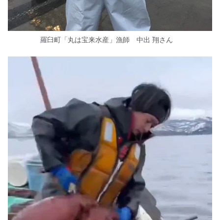
羅臼町「丸は宝来水産」漁師 中出 翔さん