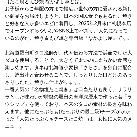
【たこ焼とえび焼 なかよし屋とは】
お子様からご年配の方まで幅広い世代の方に愛される新し
い商品をお届けしようと、日本の国民食でもあるたこ焼き
と好きな人が多いエビに着目し、2025年2月末に札幌本店
でオープンするやいなやSNS上でバズり、人気になって
いるのがたこ焼き＆えび焼き専門店『なかよし屋』です。
北海道羅臼町タコ漁師が、代々伝わる方法で浜茹でした大
ダコを使用することで、大きくて太いのに柔らかい食感を
楽しめます。タネは北海道小麦粉「さらさ」を独自に配合
し、鰹出汁と合わせることで、しっとりした口どけのあっ
さりしたたこ焼きに仕上がります。
一番人気の「名物塩たこ焼き」は口当たりも良く、サラサ
ラとした味わいが特徴の羅臼の海洋深層水で作った塩「ラ
ウシップ」を使っており、本来のタコの素材の良さを味わ
えます。他にたっぷらぁ(たっぷりの最上級)チーズがかか
った「人気たっぷらぁチーズたこ焼」は、女性に人気のメ
ニュー。