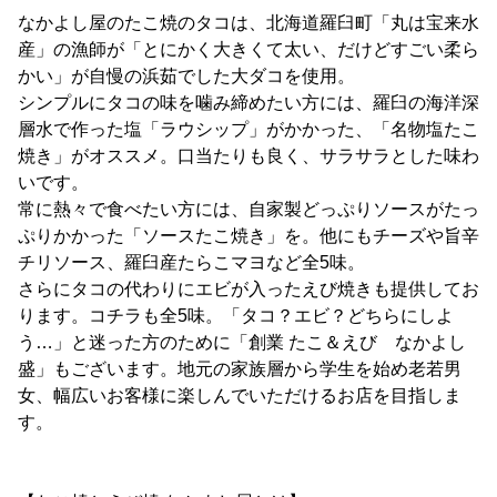
なかよし屋のたこ焼のタコは、北海道羅臼町「丸は宝来水
産」の漁師が「とにかく大きくて太い、だけどすごい柔ら
かい」が自慢の浜茹でした大ダコを使用。
シンプルにタコの味を噛み締めたい方には、羅臼の海洋深
層水で作った塩「ラウシップ」がかかった、「名物塩たこ
焼き」がオススメ。口当たりも良く、サラサラとした味わ
いです。
常に熱々で食べたい方には、自家製どっぷりソースがたっ
ぷりかかった「ソースたこ焼き」を。他にもチーズや旨辛
チリソース、羅臼産たらこマヨなど全5味。
さらにタコの代わりにエビが入ったえび焼きも提供してお
ります。コチラも全5味。「タコ？エビ？どちらにしよ
う…」と迷った方のために「創業 たこ＆えび なかよし
盛」もございます。地元の家族層から学生を始め老若男
女、幅広いお客様に楽しんでいただけるお店を目指しま
す。