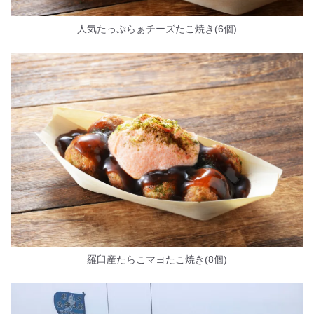
人気たっぷらぁチーズたこ焼き(6個)
羅臼産たらこマヨたこ焼き(8個)