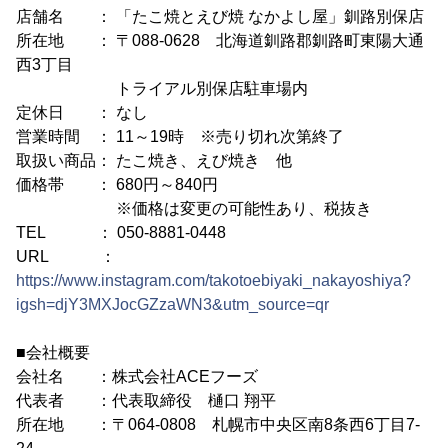
店舗名 ： 「たこ焼とえび焼 なかよし屋」釧路別保店
所在地 ： 〒088-0628 北海道釧路郡釧路町東陽大通
西3丁目
トライアル別保店駐車場内
定休日 ： なし
営業時間 ： 11～19時 ※売り切れ次第終了
取扱い商品： たこ焼き、えび焼き 他
価格帯 ： 680円～840円
※価格は変更の可能性あり、税抜き
TEL ： 050-8881-0448
URL ：
https://www.instagram.com/takotoebiyaki_nakayoshiya?
igsh=djY3MXJocGZzaWN3&utm_source=qr
■会社概要
会社名 ：株式会社ACEフーズ
代表者 ：代表取締役 樋口 翔平
所在地 ：〒064-0808 札幌市中央区南8条西6丁目7-