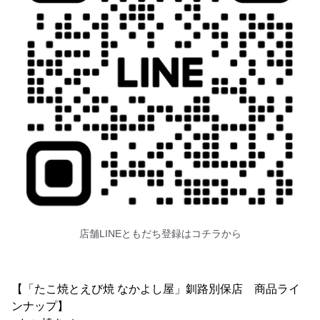
店舗LINEともだち登録はコチラから
【「たこ焼とえび焼 なかよし屋」釧路別保店 商品ライ
ンナップ】