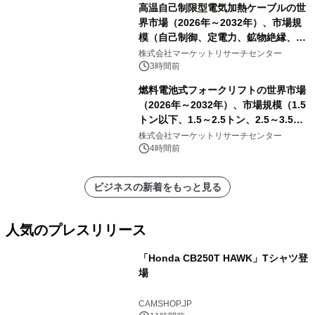
高温自己制限型電気加熱ケーブルの世
界市場（2026年～2032年）、市場規
模（自己制御、定電力、鉱物絶縁、表
皮効果）・分析レポートを発表
株式会社マーケットリサーチセンター
3時間前
燃料電池式フォークリフトの世界市場
（2026年～2032年）、市場規模（1.5
トン以下、1.5～2.5トン、2.5～3.5ト
ン、3.5～5.0トン、その他）・分析レ
株式会社マーケットリサーチセンター
ポートを発表
4時間前
ビジネスの新着をもっと見る
人気のプレスリリース
「Honda CB250T HAWK」Tシャツ登
場
1
CAMSHOP.JP