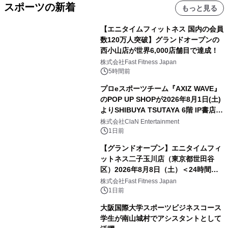
スポーツの新着
もっと見る
【エニタイムフィットネス 国内の会員
数120万人突破】グランドオープンの
西小山店が世界6,000店舗目で達成！
株式会社Fast Fitness Japan
5時間前
プロeスポーツチーム『AXIZ WAVE』
のPOP UP SHOPが2026年8月1日(土)
よりSHIBUYA TSUTAYA 6階 IP書店で
開催決定！！
株式会社ClaN Entertainment
1日前
【グランドオープン】エニタイムフィ
ットネス二子玉川店（東京都世田谷
区）2026年8月8日（土）＜24時間年
中無休のフィットネスジム＞
株式会社Fast Fitness Japan
1日前
大阪国際大学スポーツビジネスコース
学生が南山城村でアシスタントとして