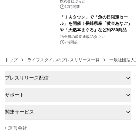
プール グランピングとトレーラーハウ
株式会社ぷらど
スの2施設で
12時間前
「ＪＡタウン」で「魚の日限定セー
ル」を開催！長崎県産「黄金あなご」
や「天然本まぐろ」など約280商品を
6
販売！～毎月１０日の定例企画～
JA全農の産直通販JAタウン
7時間前
トップ
ライフスタイルのプレスリリース一覧
一般社団法人
プレスリリース配信
サポート
関連サービス
•
運営会社