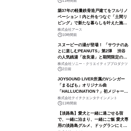
11時間前
築37年の軽量鉄骨造戸建てをフルリノ
ベーション！内と外をつなぐ「土間リ
ビング」で新たな暮らしを叶えた施工
2
事例を株式会社アースが公開
株式会社アース
10時間前
スヌーピーの湯が登場！ 「サウナのあ
とに楽しむPEANUTS」第2弾 渋谷
の人気銭湯「改良湯」と期間限定のコ
3
ラボレーション サウナイキタイコラ
株式会社ソニー・クリエイティブプロダクツ
ボグッズも発売決定！
2日前
JOYSOUND LIVER所属のVシンガー
「まるぱも」オリジナル曲
「HALLUCINATION？」初メジャー配
4
信リリース決定！
株式会社テイチクエンタテインメント
11時間前
【淡路島】愛犬と一緒に過ごせる宿
で、一緒に泊まり、一緒にご飯 愛犬専
用の淡路島グルメ、ドッグランにミニ
5