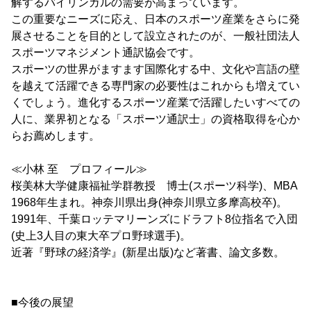
解するバイリンガルの需要が高まっています。
この重要なニーズに応え、日本のスポーツ産業をさらに発
展させることを目的として設立されたのが、一般社団法人
スポーツマネジメント通訳協会です。
スポーツの世界がますます国際化する中、文化や言語の壁
を越えて活躍できる専門家の必要性はこれからも増えてい
くでしょう。進化するスポーツ産業で活躍したいすべての
人に、業界初となる「スポーツ通訳士」の資格取得を心か
らお薦めします。
≪小林 至 プロフィール≫
桜美林大学健康福祉学群教授 博士(スポーツ科学)、MBA
1968年生まれ。神奈川県出身(神奈川県立多摩高校卒)。
1991年、千葉ロッテマリーンズにドラフト8位指名で入団
(史上3人目の東大卒プロ野球選手)。
近著『野球の経済学』(新星出版)など著書、論文多数。
■今後の展望