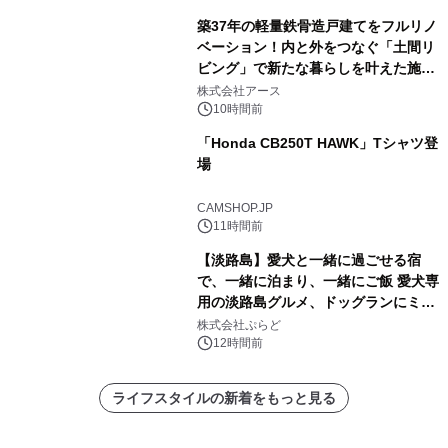
築37年の軽量鉄骨造戸建てをフルリノ
ベーション！内と外をつなぐ「土間リ
ビング」で新たな暮らしを叶えた施工
事例を株式会社アースが公開
株式会社アース
10時間前
「Honda CB250T HAWK」Tシャツ登
場
CAMSHOP.JP
11時間前
【淡路島】愛犬と一緒に過ごせる宿
で、一緒に泊まり、一緒にご飯 愛犬専
用の淡路島グルメ、ドッグランにミニ
プール グランピングとトレーラーハウ
株式会社ぷらど
スの2施設で
12時間前
ライフスタイルの新着をもっと見る