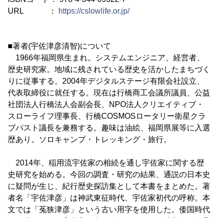
URL ：
https://cslowlife.or.jp/
■著者(宇佐津彦清智)について
1966年福岡県生まれ。システムエンジニア、経営者、
歴史研究家。地域に残されている歴史を活かしたまちづく
りに従事する。2004年デジタルステージ有限会社設立、
代表取締役に就任する。現在は行橋商工会議所議員、公益
社団法人行橋法人会副会長、NPO法人クリエイティブ・
スローライフ理事長、行橋COSMOSロータリー衛星クラ
ブパスト議長を兼務する。趣味は油絵、福岡県展等に入選
歴あり。ソロキャンプ・トレッキング・旅行。
2014年、稲用流宇佐家の相続を通し宇佐家に関する歴
史研究を始める。今回の調査・研究の結果、通説の日本史
に疑問が生じ、紀行歴史探訪集として本書をまとめた。著
者名「宇佐津彦」は神武東征時代、宇佐家初代の呼称。本
文では「菟狭津彦」という古い用字を使用した。倭国時代