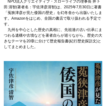
NPO法人クリエイティブ・スローライフの理事長 井下
田 清智(著者名：宇佐津彦清智)は、2025年7月30日に著書
「菟狭津彦が見た倭国の歴史」を幻冬舎から出版いたしま
す。Amazonをはじめ、全国の書店で取り扱われる予定で
す。
九州を中心とした歴史の真相に、先祖達の古い伝承にま
つわる遺構や古墳などを著者自らが巡りながら、歴史の大
きなテーマを20章に分けて歴史報告書(紀行歴史探訪文)と
してまとめました。