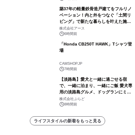
築37年の軽量鉄骨造戸建てをフルリノ
ベーション！内と外をつなぐ「土間リ
ビング」で新たな暮らしを叶えた施工
事例を株式会社アースが公開
株式会社アース
6時間前
「Honda CB250T HAWK」Tシャツ登
場
CAMSHOP.JP
7時間前
【淡路島】愛犬と一緒に過ごせる宿
で、一緒に泊まり、一緒にご飯 愛犬専
用の淡路島グルメ、ドッグランにミニ
プール グランピングとトレーラーハウ
株式会社ぷらど
スの2施設で
8時間前
ライフスタイルの新着をもっと見る