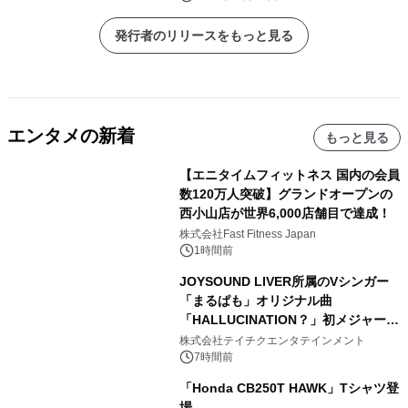
発行者のリリースをもっと見る
エンタメの新着
もっと見る
【エニタイムフィットネス 国内の会員
数120万人突破】グランドオープンの
西小山店が世界6,000店舗目で達成！
株式会社Fast Fitness Japan
1時間前
JOYSOUND LIVER所属のVシンガー
「まるぱも」オリジナル曲
「HALLUCINATION？」初メジャー配
信リリース決定！
株式会社テイチクエンタテインメント
7時間前
「Honda CB250T HAWK」Tシャツ登
場