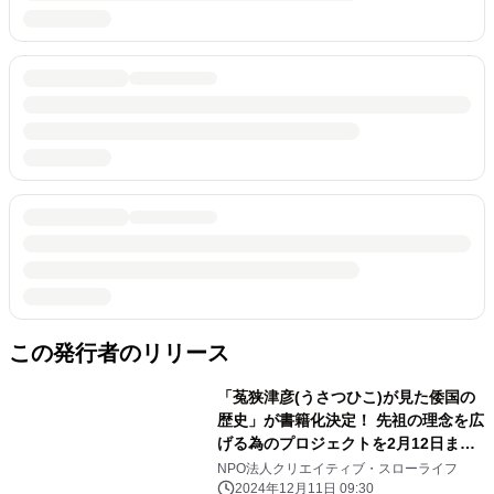
この発行者のリリース
「菟狭津彦(うさつひこ)が見た倭国の
歴史」が書籍化決定！ 先祖の理念を広
げる為のプロジェクトを2月12日まで
実施
NPO法人クリエイティブ・スローライフ
2024年12月11日 09:30