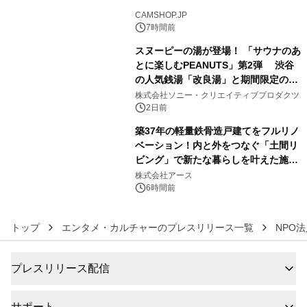
4
CAMSHOP.JP
7時間前
スヌーピーの湯が登場！ 「サウナのあ
とに楽しむPEANUTS」第2弾 渋谷
の人気銭湯「改良湯」と期間限定のコ
5
ラボレーション サウナイキタイコラ
株式会社ソニー・クリエイティブプロダクツ
ボグッズも発売決定！
2日前
築37年の軽量鉄骨造戸建てをフルリノ
ベーション！内と外をつなぐ「土間リ
ビング」で新たな暮らしを叶えた施工
6
事例を株式会社アースが公開
株式会社アース
6時間前
トップ
エンタメ・カルチャーのプレスリリース一覧
NPO
プレスリリース配信
サポート