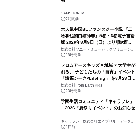
CAMSHOP.JP
7時間前
大人気中国BLファンタジー小説 『二
哈和他的白猫師尊』5巻・6巻電子書籍
版 2026年8月9日（日）より順次配信
開始
株式会社ソニー・ミュージックソリューショ
ンズ
18時間前
フロムアースキッズ × 地域 × 大学生が
創る、 子どもたちの「自育」イベント
「諸福ジーク×Lifehug」 を8月23日
(日)開催
株式会社From Earth Kids
23時間前
学園生活コミュニティ「キャラフレ」
｜2026『夏祭りイベント』のお知らせ
キャラフレ｜株式会社エイプリル・データ・
デザインズ
1日前