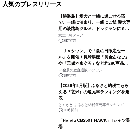
人気のプレスリリース
【淡路島】愛犬と一緒に過ごせる宿
で、一緒に泊まり、一緒にご飯 愛犬専
用の淡路島グルメ、ドッグランにミニ
1
プール グランピングとトレーラーハウ
株式会社ぷらど
スの2施設で
8時間前
「ＪＡタウン」で「魚の日限定セー
ル」を開催！長崎県産「黄金あなご」
や「天然本まぐろ」など約280商品を
2
販売！～毎月１０日の定例企画～
JA全農の産直通販JAタウン
3時間前
【2026年8月版】ふるさと納税でもら
える『玄米』の還元率ランキングを発
表
3
とくさと-ふるさと納税還元率ランキング-
10時間前
「Honda CB250T HAWK」Tシャツ登
場