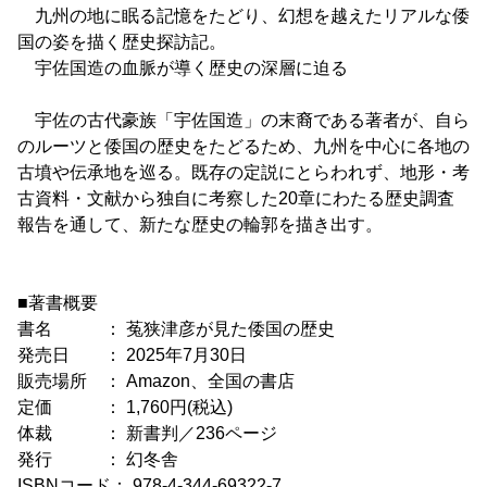
九州の地に眠る記憶をたどり、幻想を越えたリアルな倭
国の姿を描く歴史探訪記。
宇佐国造の血脈が導く歴史の深層に迫る
宇佐の古代豪族「宇佐国造」の末裔である著者が、自ら
のルーツと倭国の歴史をたどるため、九州を中心に各地の
古墳や伝承地を巡る。既存の定説にとらわれず、地形・考
古資料・文献から独自に考察した20章にわたる歴史調査
報告を通して、新たな歴史の輪郭を描き出す。
■著書概要
書名 ： 菟狭津彦が見た倭国の歴史
発売日 ： 2025年7月30日
販売場所 ： Amazon、全国の書店
定価 ： 1,760円(税込)
体裁 ： 新書判／236ページ
発行 ： 幻冬舎
ISBNコード： 978-4-344-69322-7