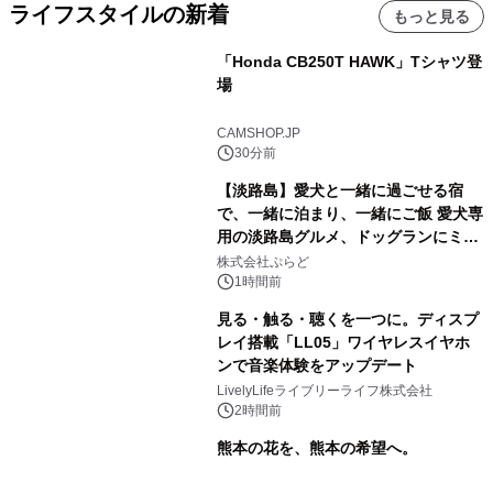
ライフスタイルの新着
もっと見る
「Honda CB250T HAWK」Tシャツ登
場
CAMSHOP.JP
30分前
【淡路島】愛犬と一緒に過ごせる宿
で、一緒に泊まり、一緒にご飯 愛犬専
用の淡路島グルメ、ドッグランにミニ
プール グランピングとトレーラーハウ
株式会社ぷらど
スの2施設で
1時間前
見る・触る・聴くを一つに。ディスプ
レイ搭載「LL05」ワイヤレスイヤホ
ンで音楽体験をアップデート
LivelyLifeライブリーライフ株式会社
2時間前
熊本の花を、熊本の希望へ。