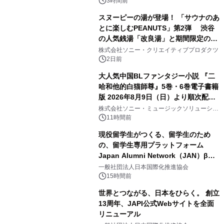
3時間前
スヌーピーの湯が登場！ 「サウナのあ
とに楽しむPEANUTS」第2弾 渋谷
の人気銭湯「改良湯」と期間限定のコ
2
ラボレーション サウナイキタイコラ
株式会社ソニー・クリエイティブプロダクツ
ボグッズも発売決定！
2日前
大人気中国BLファンタジー小説 『二
哈和他的白猫師尊』5巻・6巻電子書籍
版 2026年8月9日（日）より順次配信
3
開始
株式会社ソニー・ミュージックソリューショ
ンズ
11時間前
現役留学生がつくる、留学生のため
の、留学生専用プラットフォーム
Japan Alumni Network（JAN）β版
4
をリリース
一般社団法人日本国際化推進協会
15時間前
世界とつながる、日本をひらく。 創立
13周年、JAPI公式Webサイトを全面
リニューアル
5