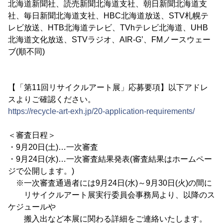
北海道新聞社、読売新聞北海道支社、朝日新聞北海道支
社、毎日新聞北海道支社、HBC北海道放送、STV札幌テ
レビ放送、HTB北海道テレビ、TVhテレビ北海道、UHB
北海道文化放送、STVラジオ、AIR-G’、FMノースウェー
ブ(順不同)
【「第11回リサイクルアート展」応募要項】以下アドレ
スよりご確認ください。
https://recycle-art-exh.jp/20-application-requirements/
＜審査日程＞
・9月20日(土)…一次審査
・9月24日(水)…一次審査結果発表(審査結果はホームペー
ジで公開します。)
※一次審査通過者には9月24日(水)～9月30日(火)の間に
リサイクルアート展実行委員会事務局より、以降のス
ケジュールや
搬入出など本展に関わる詳細をご連絡いたします。