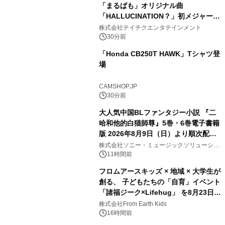
「まるぱも」オリジナル曲
「HALLUCINATION？」初メジャー配
信リリース決定！
株式会社テイチクエンタテインメント
30分前
「Honda CB250T HAWK」Tシャツ登
場
CAMSHOP.JP
30分前
大人気中国BLファンタジー小説 『二
哈和他的白猫師尊』5巻・6巻電子書籍
版 2026年8月9日（日）より順次配信
開始
株式会社ソニー・ミュージックソリューショ
ンズ
11時間前
フロムアースキッズ × 地域 × 大学生が
創る、 子どもたちの「自育」イベント
「諸福ジーク×Lifehug」 を8月23日
(日)開催
株式会社From Earth Kids
16時間前