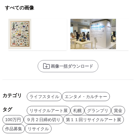
すべての画像
画像一括ダウンロード
カテゴリ
ライフスタイル
エンタメ・カルチャー
タグ
リサイクルアート展
札幌
グランプリ
賞金
100万円
９月２日締め切り
第１１回リサイクルアート展
作品募集
リサイクル