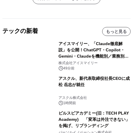
テックの新着
もっと見る
アイスマイリー、「Claude徹底解
説」を公開！ChatGPT・Copilot・
Gemini・Claudeを機能別／業務別に
比較―自社に合う生成AIの選び方がわ
株式会社アイスマイリー
かる実践ガイド
49分前
アスクル、新代表取締役社長CEOに成
松 岳志が就任
アスクル株式会社
1時間前
ビルスピアカデミー(旧：TECH PLAY
Academy) 「変革は外注できない」
を掲げ、リブランディング
パーソルイノベーション株式会社