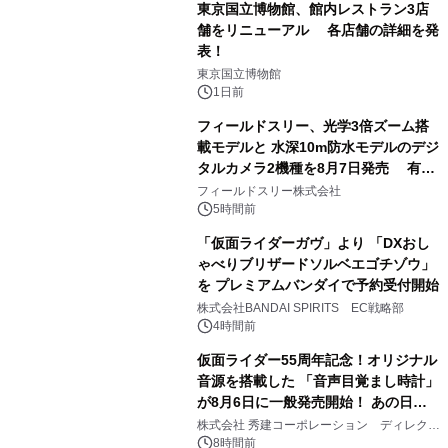
東京国立博物館、館内レストラン3店
舗をリニューアル 各店舗の詳細を発
表！
1
東京国立博物館
1日前
フィールドスリー、光学3倍ズーム搭
載モデルと 水深10m防水モデルのデジ
タルカメラ2機種を8月7日発売 有効
2
約1300万画素、用途別に選べるコンデ
フィールドスリー株式会社
ジ新登場
5時間前
「仮面ライダーガヴ」より 「DXおし
ゃべりブリザードソルベエゴチゾウ」
を プレミアムバンダイで予約受付開始
3
株式会社BANDAI SPIRITS EC戦略部
4時間前
仮面ライダー55周年記念！オリジナル
音源を搭載した 「音声目覚まし時計」
が8月6日に一般発売開始！ あの日の
4
大興奮が今甦る
株式会社 秀建コーポレーション ディレクト
アートギャラリー
8時間前