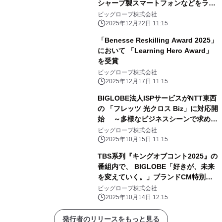
シャープ製スマートフォンなどをライ
ンアップに追加～
ビッグローブ株式会社
2025年12月22日 11:15
「Benesse Reskilling Award 2025」
において 「Learning Hero Award」
を受賞
ビッグローブ株式会社
2025年12月17日 11:15
BIGLOBE法人ISPサービスがNTT東西
の 「フレッツ 光クロス Biz」に対応開
始 ～多様なビジネスシーンで求めら
れる高速・高品質な インターネット環
ビッグローブ株式会社
境を法人向けに提供～
2025年10月15日 11:15
TBS系列『キングオブコント2025』の
番組内で、 BIGLOBE「好きが、未来
を変えていく。」ブランドCM特別篇
放映 ～バイきんぐが「好き」を貫くこ
ビッグローブ株式会社
との大切さを、 過去と現在の対比を交
2025年10月14日 12:15
えて表現～
発行者のリリースをもっと見る