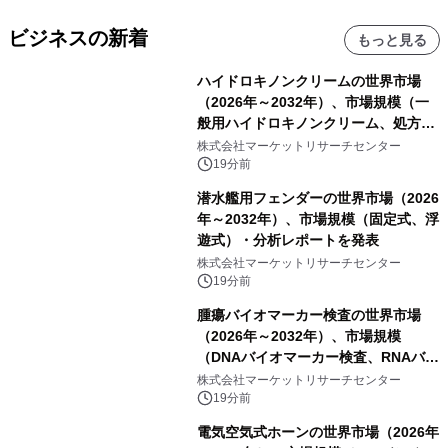
ビジネスの新着
もっと見る
ハイドロキノンクリームの世界市場
（2026年～2032年）、市場規模（一
般用ハイドロキノンクリーム、処方用
ハイドロキノンクリーム）・分析レポ
株式会社マーケットリサーチセンター
ートを発表
19分前
潜水艦用フェンダーの世界市場（2026
年～2032年）、市場規模（固定式、浮
遊式）・分析レポートを発表
株式会社マーケットリサーチセンター
19分前
腫瘍バイオマーカー検査の世界市場
（2026年～2032年）、市場規模
（DNAバイオマーカー検査、RNAバイ
オマーカー検査、タンパク質バイオマ
株式会社マーケットリサーチセンター
ーカー検査、細胞ベースのバイオマー
19分前
カー検査、多項目バイオマーカー検
電気空気式ホーンの世界市場（2026年
査）・分析レポートを発表