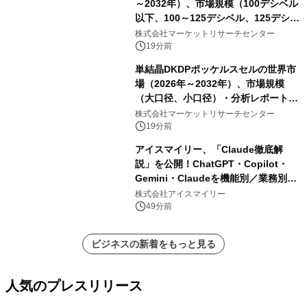
～2032年）、市場規模（100デシベル
以下、100～125デシベル、125デシベ
ル以上）・分析レポートを発表
株式会社マーケットリサーチセンター
19分前
単結晶DKDPポッケルスセルの世界市
場（2026年～2032年）、市場規模
（大口径、小口径）・分析レポートを
発表
株式会社マーケットリサーチセンター
19分前
アイスマイリー、「Claude徹底解
説」を公開！ChatGPT・Copilot・
Gemini・Claudeを機能別／業務別に
比較―自社に合う生成AIの選び方がわ
株式会社アイスマイリー
かる実践ガイド
49分前
ビジネスの新着をもっと見る
人気のプレスリリース