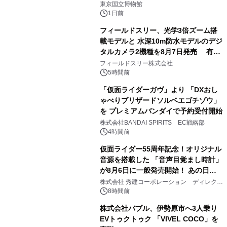
東京国立博物館
1日前
フィールドスリー、光学3倍ズーム搭
載モデルと 水深10m防水モデルのデジ
タルカメラ2機種を8月7日発売 有効
2
約1300万画素、用途別に選べるコンデ
フィールドスリー株式会社
ジ新登場
5時間前
「仮面ライダーガヴ」より 「DXおし
ゃべりブリザードソルベエゴチゾウ」
を プレミアムバンダイで予約受付開始
3
株式会社BANDAI SPIRITS EC戦略部
4時間前
仮面ライダー55周年記念！オリジナル
音源を搭載した 「音声目覚まし時計」
が8月6日に一般発売開始！ あの日の
4
大興奮が今甦る
株式会社 秀建コーポレーション ディレクト
アートギャラリー
8時間前
株式会社バブル、伊勢原市へ3人乗り
EVトゥクトゥク 「VIVEL COCO」を