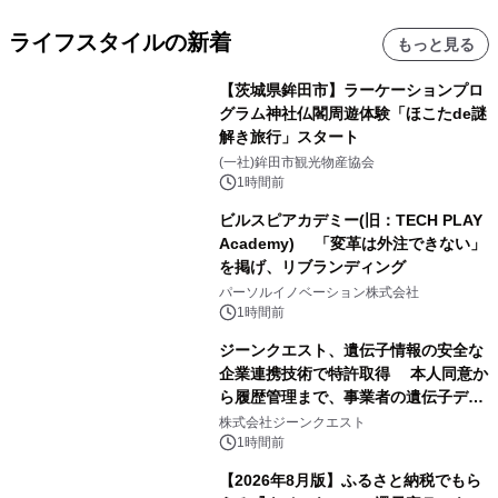
ライフスタイルの新着
もっと見る
【茨城県鉾田市】ラーケーションプロ
グラム神社仏閣周遊体験「ほこたde謎
解き旅行」スタート
(一社)鉾田市観光物産協会
1時間前
ビルスピアカデミー(旧：TECH PLAY
Academy) 「変革は外注できない」
を掲げ、リブランディング
パーソルイノベーション株式会社
1時間前
ジーンクエスト、遺伝子情報の安全な
企業連携技術で特許取得 本人同意か
ら履歴管理まで、事業者の遺伝子デー
タ活用を支援
株式会社ジーンクエスト
1時間前
【2026年8月版】ふるさと納税でもら