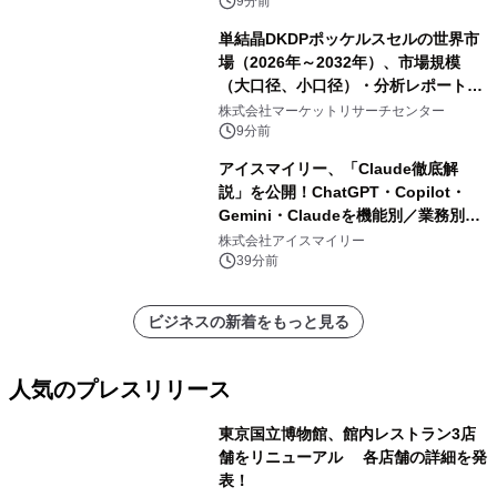
9分前
単結晶DKDPポッケルスセルの世界市
場（2026年～2032年）、市場規模
（大口径、小口径）・分析レポートを
発表
株式会社マーケットリサーチセンター
9分前
アイスマイリー、「Claude徹底解
説」を公開！ChatGPT・Copilot・
Gemini・Claudeを機能別／業務別に
比較―自社に合う生成AIの選び方がわ
株式会社アイスマイリー
かる実践ガイド
39分前
ビジネスの新着をもっと見る
人気のプレスリリース
東京国立博物館、館内レストラン3店
舗をリニューアル 各店舗の詳細を発
表！
1