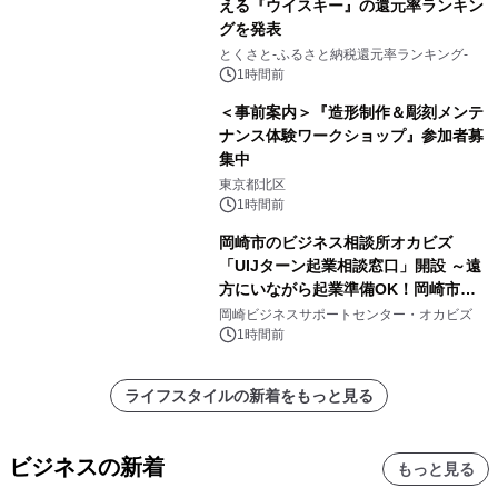
える『ウイスキー』の還元率ランキン
グを発表
とくさと-ふるさと納税還元率ランキング-
1時間前
＜事前案内＞『造形制作＆彫刻メンテ
ナンス体験ワークショップ』参加者募
集中
東京都北区
1時間前
岡崎市のビジネス相談所オカビズ
「UIJターン起業相談窓口」開設 ～遠
方にいながら起業準備OK！岡崎市を
挑戦者があつまるまちに～
岡崎ビジネスサポートセンター・オカビズ
1時間前
ライフスタイルの新着をもっと見る
ビジネスの新着
もっと見る