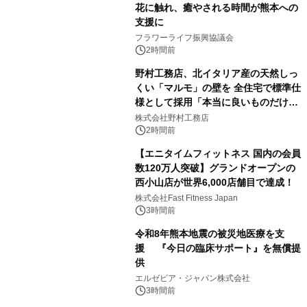
花に触れ、癒やされる時間が熊本への
支援に
フラワーライフ振興協議会
2時間前
野村工務店、北イタリア産の天然しっ
くい「マルモ」の壁を 全住宅で標準仕
様として採用「本当に良いものだけに
こだわる」
株式会社野村工務店
2時間前
【エニタイムフィットネス 国内の会員
数120万人突破】グランドオープンの
西小山店が世界6,000店舗目で達成！
株式会社Fast Fitness Japan
3時間前
令和8年熊本地震の被災地医療を支
援 『今日の臨床サポート』を無償提
供
エルゼビア・ジャパン株式会社
3時間前