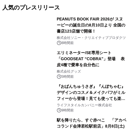
人気のプレスリリース
PEANUTS BOOK FAIR 2026が スヌ
ーピーの誕生日の8月10日より 全国の
書店123店舗で開催！
1
株式会社ソニー・クリエイティブプロダクツ
8時間前
エリミネーター/SE専用シート
「GOODSEAT “COBRA”」登場 表
皮4種で愛車を自分色に
2
株式会社グッズ
5時間前
『おぱんちゅうさぎ』『んぽちゃむ』
デザインのコスメ＆メイクパフがミル
フィーから登場！見ても使っても楽し
3
い、ポップでキュートなコレクショ
ライフスタイルカンパニー株式会社
ン。
9時間前
駅を降りたら、すぐ赤べこ 「アカベ
コランド会津若松駅前店」8月8日(土)