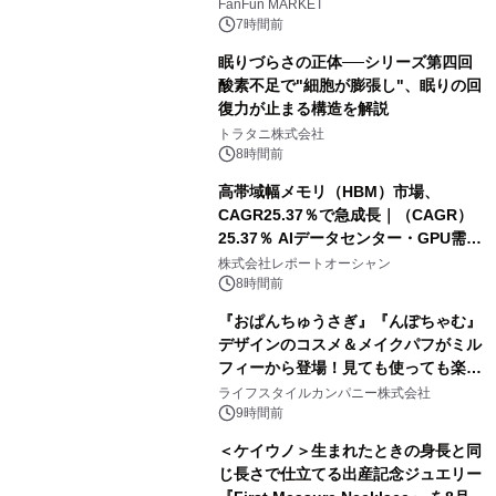
FanFun MARKET
7時間前
眠りづらさの正体──シリーズ第四回
酸素不足で"細胞が膨張し"、眠りの回
復力が止まる構造を解説
トラタニ株式会社
8時間前
高帯域幅メモリ（HBM）市場、
CAGR25.37％で急成長｜（CAGR）
25.37％ AIデータセンター・GPU需要
拡大が2035年の市場成長を牽引
株式会社レポートオーシャン
8時間前
『おぱんちゅうさぎ』『んぽちゃむ』
デザインのコスメ＆メイクパフがミル
フィーから登場！見ても使っても楽し
い、ポップでキュートなコレクショ
ライフスタイルカンパニー株式会社
ン。
9時間前
＜ケイウノ＞生まれたときの身長と同
じ長さで仕立てる出産記念ジュエリー