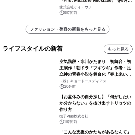
『First Measure Necklace』 を8月14
日(金)に発売
株式会社ケイ・ウノ
9時間前
ファッション・美容の新着をもっと見る
ライフスタイルの新着
もっと見る
空気階段・水川かたまり 初舞台・初
主演作！朝ドラ『ブギウギ』作者・足
立紳の青春小説を舞台化『春よ来い、
マジで来い』キービジュアル解禁！
（株）キョードーメディアス
20分前
【お盆休みの自分探し】「何がしたい
か分からない」を抜け出すトリセツの
作り方
撫子Plus株式会社
1時間前
「こんな支援のかたちがあるなんて」