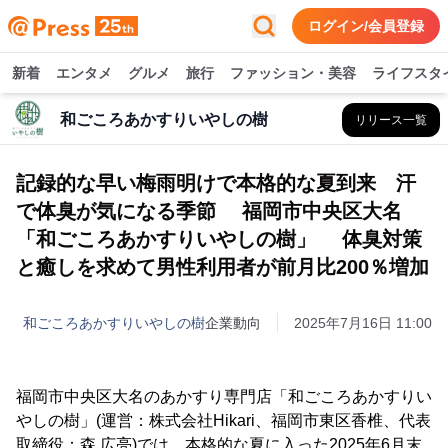
ログイン/会員登録
新着
エンタメ
グルメ
旅行
ファッション・美容
ライフスタ
和ごころあかすりいやしの樹
リリース一覧
記録的な早い梅雨明けで本格的な夏到来 汗
で体臭が気になる季節 福岡市中央区大名
「和ごころあかすりいやしの樹」 体臭対策
と癒しを求めて男性利用者が前月比200％増加
和ごころあかすりいやしの樹
企業動向
2025年7月16日 11:00
福岡市中央区大名のあかすり専門店「和ごころあかすりい
やしの樹」(運営：株式会社Hikari、福岡市東区香椎、代表
取締役：森 広亮)では、本格的な夏に入った2025年6月末