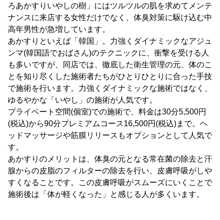
ろあかすりいやしの樹」にはツルツルの肌を求めてメンテ
ナンスに来店する女性だけでなく、体臭対策に駆け込む中
高年男性が急増しています。
あかすりといえば「韓国」。力強くダイナミックなアジュ
ンマ(韓国語でおばさん)のテクニックに、衝撃を受ける人
も多いですが、同店では、徹底した衛生管理の元、体のこ
とを知り尽くした施術者たちがひとりひとりに合った手技
で施術を行います。力強くダイナミックな施術ではなく、
ゆるやかな「いやし」の施術が人気です。
プライベート空間(個室)での施術で、料金は30分5,500円
(税込)から90分プレミアムコース16,500円(税込)まで。ヘ
ッドマッサージや筋膜リリースもオプションとして人気で
す。
あかすりのメリットは、体臭の元となる常在菌の除去と汗
腺からの皮脂のフィルターの除去を行い、皮膚呼吸がしや
すくなることです。この皮膚呼吸がスムーズにいくことで
施術後は「体が軽くなった」と感じる人が多くいます。