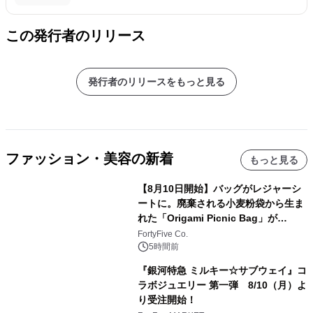
この発行者のリリース
発行者のリリースをもっと見る
ファッション・美容の新着
もっと見る
【8月10日開始】バッグがレジャーシ
ートに。廃棄される小麦粉袋から生ま
れた「Origami Picnic Bag」が
Makuakeに登場
FortyFive Co.
5時間前
『銀河特急 ミルキー☆サブウェイ』コ
ラボジュエリー 第一弾 8/10（月）よ
り受注開始！