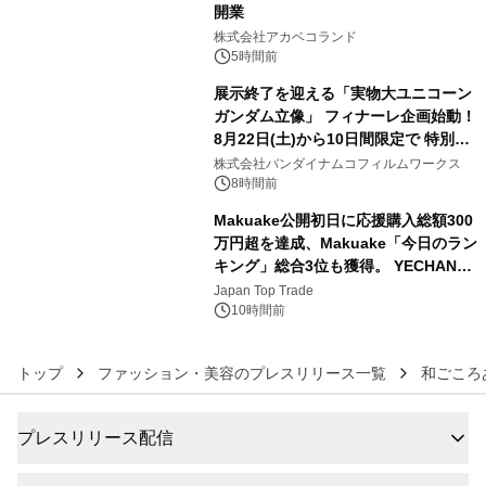
開業
4
株式会社アカベコランド
5時間前
展示終了を迎える「実物大ユニコーン
ガンダム立像」 フィナーレ企画始動！
8月22日(土)から10日間限定で 特別映
5
像『UNICORN GUNDAM Statue ―
株式会社バンダイナムコフィルムワークス
BEYOND POSSIBILITY ―』を上映！
8時間前
Makuake公開初日に応援購入総額300
万円超を達成、Makuake「今日のラン
キング」総合3位も獲得。 YECHAN音
6
浴シンギングボウル第2弾の大型サイ
Japan Top Trade
ズ（XL・2XL・3XL）を先行販売中
10時間前
トップ
ファッション・美容のプレスリリース一覧
和ごころ
プレスリリース配信