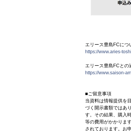
エリース豊島FCにつ
https://www.aries-tos
エリース豊島FCとの
https://www.saison-a
■ご留意事項
当資料は情報提供を
づく開示書類ではあ
す。その結果、購入
等の費用がかかります
されております。お申