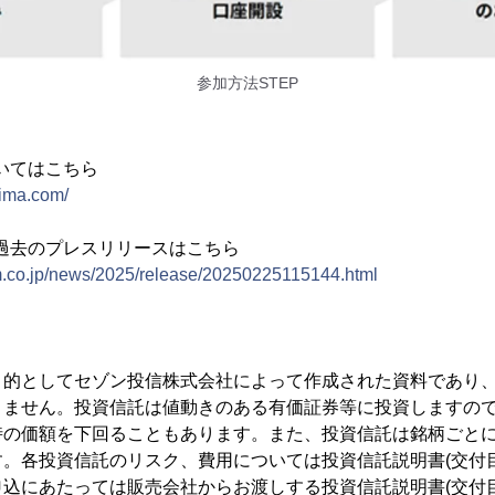
参加方法STEP
いてはこちら
hima.com/
過去のプレスリリースはこちら
m.co.jp/news/2025/release/20250225115144.html
目的としてセゾン投信株式会社によって作成された資料であり
りません。投資信託は値動きのある有価証券等に投資しますの
時の価額を下回ることもあります。また、投資信託は銘柄ごと
。各投資信託のリスク、費用については投資信託説明書(交付
込にあたっては販売会社からお渡しする投資信託説明書(交付