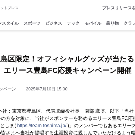
プレスリリース
アットプレス
フスタイル
スポーツ
ビジネス
テック
モバイル
乗り物
クラ
豊島区限定！オフィシャルグッズが当たる
エリース豊島FC応援キャンペーン開催
ンペーン
2025年7月16日 15:00
本社：東京都豊島区、代表取締役社長：園部 鷹博、以下「当社
いの方を対象に、当社がスポンサーを務めるエリース豊島FC応
としま(
https://team-toshima.jp/
)」のメンバーでもあるエリー
の皆さまへ当社が提唱する生涯投資に親しんでいただけるよう