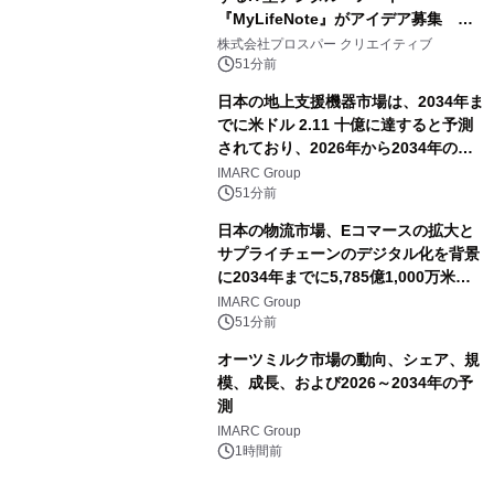
『MyLifeNote』がアイデア募集 優
秀賞100名に1年間無償試用
株式会社プロスパー クリエイティブ
51分前
日本の地上支援機器市場は、2034年ま
でに米ドル 2.11 十億に達すると予測
されており、2026年から2034年の期
間に6.44%のCAGRで拡大し、空港の
IMARC Group
近代化と航空交通量の増加によって牽
51分前
引されています。
日本の物流市場、Eコマースの拡大と
サプライチェーンのデジタル化を背景
に2034年までに5,785億1,000万米ド
ルに達する見通し
IMARC Group
51分前
オーツミルク市場の動向、シェア、規
模、成長、および2026～2034年の予
測
IMARC Group
1時間前