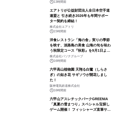
出演決定
13時間前
エアトリが公益財団法人全日本空手道
連盟と 引き続き2026年も年間サポー
ター契約を締結！
株式会社エアトリ
15時間前
洋食レストラン「海の舎」実りの季節
を映す、淡路島の美食 山海の旬を味わ
う秋限定コース『秋彩』を9月1日より
提供開始
株式会社パソナグループ
16時間前
六甲高山植物園 天翔る白鷺（しらさ
ぎ）の如き花 サギソウが開花しまし
た！
阪神電気鉄道株式会社
16時間前
六甲山アスレチックパークGREENIA
「真夏の雪まつり」スペシャル宝探し
ゲーム開催！ フィッシャーズ直筆サイ