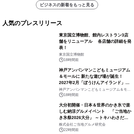
ビジネスの新着をもっと見る
人気のプレスリリース
東京国立博物館、館内レストラン3店
舗をリニューアル 各店舗の詳細を発
表！
1
東京国立博物館
18時間前
神戸アンパンマンこどもミュージアム
＆モールに 新たな遊び場が誕生！
2027年2月「ぼうけんアイランド」が
2
オープン
神戸アンパンマンこどもミュージアム＆モー
ル
18時間前
大分初開催・日本＆世界のかき氷で楽
しむ納涼グルメイベント 「ご当地か
き氷祭2026大分」 ～トキハわさだタ
3
ウンで8月21日～31日まで11日間限定
株式会社ご当地グルメ研究会
開催～
22時間前