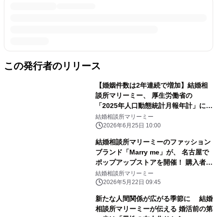
この発行者のリリース
【婚姻件数は2年連続で増加】結婚相
談所マリーミー、 厚生労働省の
「2025年人口動態統計月報年計」に関
して 出生率低下・現在の結婚について
結婚相談所マリーミー
の見解を発表
2026年6月25日 10:00
結婚相談所マリーミーのファッション
ブランド「Marry me」が、 名古屋で
ポップアップストアを開催！ 購入者限
定で、植草れいあとの写真撮影も可能
結婚相談所マリーミー
2026年5月22日 09:45
新たな人間関係が広がる季節に 結婚
相談所マリーミーが伝える 婚活前の第