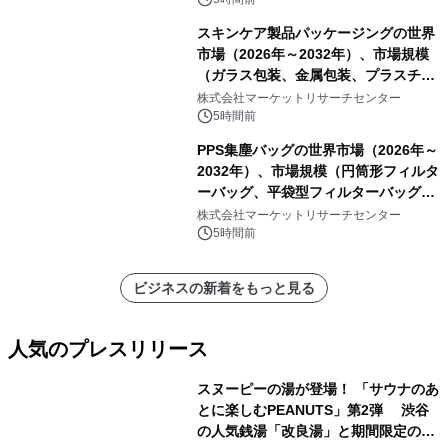
スキンケア製品パッケージングの世界
市場（2026年～2032年）、市場規模
（ガラス包装、金属包装、プラスチッ
ク包装、その他）・分析レポートを発
株式会社マーケットリサーチセンター
表
5時間前
PPS集塵バッグの世界市場（2026年～
2032年）、市場規模（円筒形フィルタ
ーバッグ、平袋型フィルターバッグ、
プリーツフィルターバッグ、その
株式会社マーケットリサーチセンター
他）・分析レポートを発表
5時間前
ビジネスの新着をもっと見る
人気のプレスリリース
スヌーピーの湯が登場！ 「サウナのあ
とに楽しむPEANUTS」第2弾 渋谷
の人気銭湯「改良湯」と期間限定のコ
1