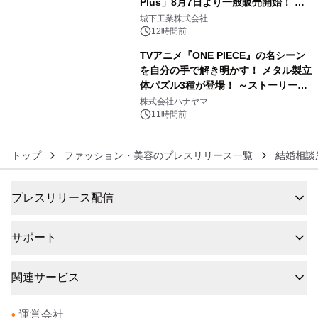
Plus」8月7日より一般販売開始！ ケ
5
ーブル1本つなぐだけ、テレビの音が
城下工業株式会社
ぐっと豊かに
12時間前
TVアニメ『ONE PIECE』の名シーン
を自分の手で解き明かす！ メタル製立
体パズル3種が登場！ ～ストーリーと
6
ギミックが融合した 大人の体験型パズ
株式会社ハナヤマ
ルが8月7日(金)12時より先行予約受付
11時間前
開始～
トップ
ファッション・美容のプレスリリース一覧
結婚相談
プレスリリース配信
サポート
関連サービス
•
運営会社