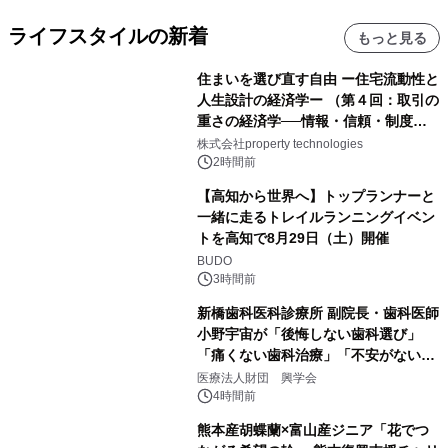
ライフスタイルの新着
もっと見る
住まいを選び直す自由 ー住宅流動性と
人生設計の経済学ー （第４回：取引の
重さの経済学──情報・信頼・制度を
PropTechはどう組み替えるか）｜
株式会社property technologies
PropTech-Lab
2時間前
【高知から世界へ】トップランナーと
一緒に走るトレイルランニングイベン
トを高知で8月29日（土）開催
BUDO
3時間前
新橋歯科医科診療所 副院長・歯科医師
小野宇宙が「後悔しない歯科選び」
「痛くない歯科治療」「不安がない治
療計画」をテーマに専門監修
医療法人財団 興学会
4時間前
熊本産胡蝶蘭×富山産ジニア「花でつ