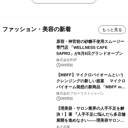
ファッション・美容の新着
もっと見る
原宿・神宮前の砂糖不使用スムージー
専門店 「WELLNESS CAFE
SAPRO」が8月8日グランドオープン
株式会社RSF
6時間前
【MBFF】マイクロバイオームという
クレンジングの新しい提案 マイクロ
バイオーム発想の新商品 「MBFF mb
クレンジングPRO」を2026年8月6日
株式会社フローリストジャパン
発売
9時間前
【理美容・サロン業界の人手不足を解
決！】著 『人手不足に悩んだら多店舗
展開を進めなさい――理美容サロン
「多店舗展開」の教科書』2026年8月
あさ出版