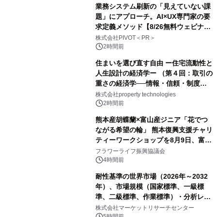
業務システム刷新の「見えていない課
題」にアプローチ。AI×UX専門家の要
求定義メソッド【8/26無料ウェビナ
ー】株式会社PIVOT
株式会社PIVOT＜PR＞
2時間前
住まいを選び直す自由 ー住宅流動性と
人生設計の経済学ー （第４回：取引の
重さの経済学──情報・信頼・制度を
PropTechはどう組み替えるか）｜
株式会社property technologies
PropTech-Lab
2時間前
熊本産胡蝶蘭×富山産ジニア「花でつ
ながる希望の輪」 熊本復興支援チャリ
ティーワークショップを8月9日、富
山・射水で開催
フラワーライフ振興協議会
4時間前
耐性基準の世界市場（2026年～2032
年）、市場規模（国家標準、一級標
準、二級標準、作業標準）・分析レポ
ートを発表
株式会社マーケットリサーチセンター
5時間前