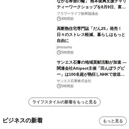
ながる希望の輪」 熊本復興支援チャリ
ティーワークショップを8月9日、富
山・射水で開催
フラワーライフ振興協議会
4時間前
高断熱住宅専門誌「だん25」発売！
日々のストレス軽減、暮らしはもっと
自由に
jimosumu
5時間前
サンエス石膏の地域貢献活動が加速 ―
関連会社Attipect主催「田んぼラグビ
ー」は100名超が熱狂しNHKで放送さ
れました。
サンエス石膏株式会社
5時間前
ライフスタイルの新着をもっと見る
ビジネスの新着
もっと見る