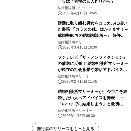
一歩は「異性の友人作りから」
結婚相談所マリーミー
2026年4月13日 10:45
婚活に取り組む男女をコミカルに描い
た書籍 『ガラスの靴、はかせます！～
成婚率80％の結婚相談所～』 好評発
売中
結婚相談所マリーミー
2026年3月16日 10:30
フジテレビ『ザ・ノンフィクション』
の放送に反響！ 結婚相談所マリーミー
が現在の社会背景や婚活アドバイスを
発表
結婚相談所マリーミー
2026年2月12日 11:45
結婚相談所マリーミーが、今年こそ結
婚したい人へアドバイスを発表 ～
「いつまでに結婚しよう」と最初に目
標を立てることが重要～
結婚相談所マリーミー
2026年1月6日 09:30
発行者のリリースをもっと見る