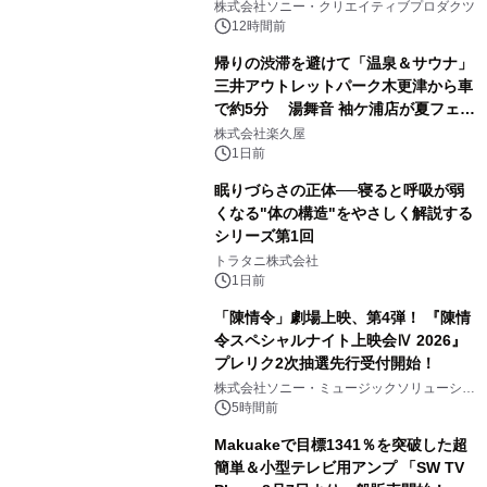
ラボレーション サウナイキタイコラ
株式会社ソニー・クリエイティブプロダクツ
ボグッズも発売決定！
12時間前
帰りの渋滞を避けて「温泉＆サウナ」
三井アウトレットパーク木更津から車
で約5分 湯舞音 袖ケ浦店が夏フェア
2
メニューを提供
株式会社楽久屋
1日前
眠りづらさの正体──寝ると呼吸が弱
くなる"体の構造"をやさしく解説する
シリーズ第1回
3
トラタニ株式会社
1日前
「陳情令」劇場上映、第4弾！ 『陳情
令スペシャルナイト上映会Ⅳ 2026』
プレリク2次抽選先行受付開始！
4
株式会社ソニー・ミュージックソリューショ
ンズ
5時間前
Makuakeで目標1341％を突破した超
簡単＆小型テレビ用アンプ 「SW TV