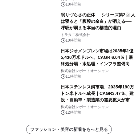
24日（月）発売
10時間前
眠りづらさの正体──シリーズ第2回 人
は寝ると「腹腔の余白」が消える──
呼吸が弱まる本当の構造的理由
トラタニ株式会社
10時間前
日本ジオメンブレン市場は2035年1億
5,430万米ドルへ、CAGR 6.04％｜最
終処分場・水処理・インフラ整備向け
需要拡大
株式会社レポートオーシャン
11時間前
日本ステンレス鋼市場、2035年190万
トン米ドルへ成長｜CAGR3.47％、建
設・自動車・製造業の需要拡大が市場
を牽引
株式会社レポートオーシャン
12時間前
ファッション・美容の新着をもっと見る