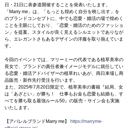
日・21日に表参道開催することを発表いたします。
「Marry me」は、「もっとも煌めく自分を映し出す」を
のブランドコンセプトに、中でも恋愛・婚活の場で煌めく
ことを主眼にしており、「恋愛・婚活のためのファッショ
ン」を提案。スタイルが良く見えるシルエットでありなが
ら、エレガントさもあるデザインの洋服を取り揃えていま
す。
今回のイベントでは、マリーミーの代表である植草美幸の
長女で、ブランドの責任者兼イメージモデルに就任してい
る恋愛・婚活アドバイザーの植草れいあが、両日来場し商
品販売・新作先行受注を行います。
また、2025年7月20日限定で、植草美幸の書籍『結局、女
は「あざとい」が勝ち！ 仕事もお金も恋愛も結婚も、す
べてを勝ち取る最強ルール50』の販売・サイン会も実施
いたします。
【アパレルブランドMarry me】
https://marryme-