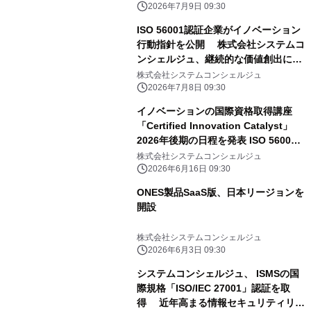
2026年7月9日 09:30
ISO 56001認証企業がイノベーション
行動指針を公開 株式会社システムコ
ンシェルジュ、継続的な価値創出に向
けた 7つの基本方針を明文化
株式会社システムコンシェルジュ
2026年7月8日 09:30
イノベーションの国際資格取得講座
「Certified Innovation Catalyst」
2026年後期の日程を発表 ISO 56001
時代に求められる人材育成を支援
株式会社システムコンシェルジュ
2026年6月16日 09:30
ONES製品SaaS版、日本リージョンを
開設
株式会社システムコンシェルジュ
2026年6月3日 09:30
システムコンシェルジュ、 ISMSの国
際規格「ISO/IEC 27001」認証を取
得 近年高まる情報セキュリティリス