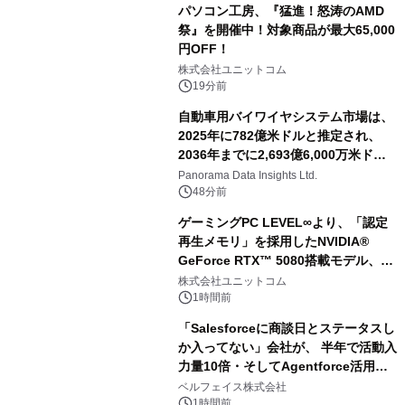
パソコン工房、『猛進！怒涛のAMD
祭』を開催中！対象商品が最大65,000
円OFF！
株式会社ユニットコム
19分前
自動車用バイワイヤシステム市場は、
2025年に782億米ドルと推定され、
2036年までに2,693億6,000万米ドル
に達すると予測されており、予測期間
Panorama Data Insights Ltd.
（2026年～2036年）
48分前
ゲーミングPC LEVEL∞より、「認定
再生メモリ」を採用したNVIDIA®
GeForce RTX™ 5080搭載モデル、
NVIDIA® GeForce RTX™ 5070 Ti搭
株式会社ユニットコム
載モデルを販売開始
1時間前
「Salesforceに商談日とステータスし
か入ってない」会社が、 半年で活動入
力量10倍・そしてAgentforce活用へ
── 敷島住宅×bellSalesAI事例公開
ベルフェイス株式会社
1時間前