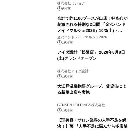
株式会社ミショナ
9分前
合計で約1100ブースが出店！好奇心が
刺激される特別な2日間 「金沢ハンド
メイドマルシェ2026」10/3(土)・
10/4(日)開催
金沢ハンドメイドマルシェ2026
19分前
アイダ設計「松阪店」 2026年8月8日
(土)グランドオープン
株式会社アイダ設計
19分前
大江戸温泉物語グループ、賃貸借によ
る新規出店を実施
GENSEN HOLDINGS株式会社
19分前
【理美容・サロン業界の人手不足を解
決！】著 『人手不足に悩んだら多店舗