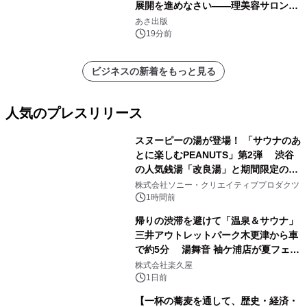
展開を進めなさい――理美容サロン
「多店舗展開」の教科書』2026年8月
あさ出版
24日（月）発売
19分前
ビジネスの新着をもっと見る
人気のプレスリリース
スヌーピーの湯が登場！ 「サウナのあ
とに楽しむPEANUTS」第2弾 渋谷
の人気銭湯「改良湯」と期間限定のコ
1
ラボレーション サウナイキタイコラ
株式会社ソニー・クリエイティブプロダクツ
ボグッズも発売決定！
1時間前
帰りの渋滞を避けて「温泉＆サウナ」
三井アウトレットパーク木更津から車
で約5分 湯舞音 袖ケ浦店が夏フェア
2
メニューを提供
株式会社楽久屋
1日前
【一杯の蕎麦を通して、歴史・経済・