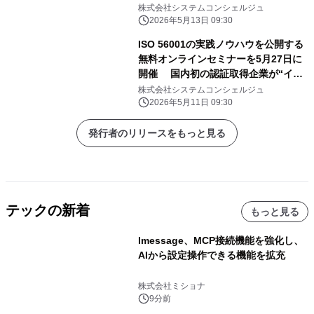
クに対応
株式会社システムコンシェルジュ
2026年5月13日 09:30
ISO 56001の実践ノウハウを公開する
無料オンラインセミナーを5月27日に
開催 国内初の認証取得企業が“イノ
ベーションの仕組み化”の勘所を解説
株式会社システムコンシェルジュ
2026年5月11日 09:30
発行者のリリースをもっと見る
テックの新着
もっと見る
lmessage、MCP接続機能を強化し、
AIから設定操作できる機能を拡充
株式会社ミショナ
9分前