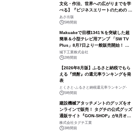
文化・作法、世界への広がりまでを学
べる】『ビジネスエリートのための 教
3
養としての蕎麦』2026年8月25日
あさ出版
（火）発売
5時間前
Makuakeで目標1341％を突破した超
簡単＆小型テレビ用アンプ 「SW TV
Plus」8月7日より一般販売開始！ ケ
4
ーブル1本つなぐだけ、テレビの音が
城下工業株式会社
ぐっと豊かに
2時間前
【2026年8月版】ふるさと納税でもら
える『焼酎』の還元率ランキングを発
表
5
とくさと-ふるさと納税還元率ランキング-
5時間前
建設機械アタッチメントのグッズをオ
ンラインで販売！ タグチの公式グッズ
通販サイト『GON-SHOP』が8月オー
6
プン
株式会社タグチ工業
3時間前