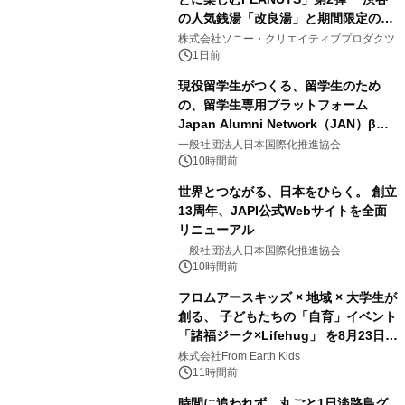
の人気銭湯「改良湯」と期間限定のコ
1
ラボレーション サウナイキタイコラ
株式会社ソニー・クリエイティブプロダクツ
ボグッズも発売決定！
1日前
現役留学生がつくる、留学生のため
の、留学生専用プラットフォーム
Japan Alumni Network（JAN）β版
2
をリリース
一般社団法人日本国際化推進協会
10時間前
世界とつながる、日本をひらく。 創立
13周年、JAPI公式Webサイトを全面
リニューアル
3
一般社団法人日本国際化推進協会
10時間前
フロムアースキッズ × 地域 × 大学生が
創る、 子どもたちの「自育」イベント
「諸福ジーク×Lifehug」 を8月23日
4
(日)開催
株式会社From Earth Kids
11時間前
時間に追われず、丸ごと1日淡路島グ