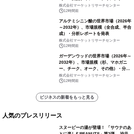
ーおよびモニタリングシステム、その
株式会社マーケットリサーチセンター
他）・分析レポートを発表
12時間前
アルテミシニン酸の世界市場（2026年
～2032年）、市場規模（全合成、半合
成）・分析レポートを発表
株式会社マーケットリサーチセンター
12時間前
ガーデンウッドの世界市場（2026年～
2032年）、市場規模（杉、マホガニ
ー、チーク、オーク、その他）・分析
レポートを発表
株式会社マーケットリサーチセンター
12時間前
ビジネスの新着をもっと見る
人気のプレスリリース
スヌーピーの湯が登場！ 「サウナのあ
とに楽しむPEANUTS」第2弾 渋谷