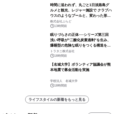
時間に追われず、丸ごと1日淡路島グ
ルメと観光、レジャー施設で クラブハ
ウスのようなプールと、変わった形の
サウナも 「THE BOXY AWAJI」のお
株式会社ぷらど
得な素泊まり連泊プランで
13時間前
眠りづらさの正体──シリーズ第三回
浅い呼吸が"二酸化炭素過剰"を生み、
爆睡型の危険な眠りをつくる構造を解
説
トラタニ株式会社
18時間前
【名城大学】ボランティア協議会が熊
本地震で募金活動を実施
学校法人 名城大学
18時間前
ライフスタイルの新着をもっと見る