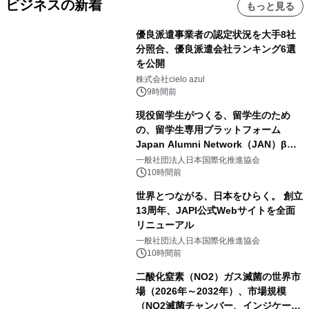
ビジネスの新着
もっと見る
優良派遣事業者の認定状況を大手8社
分照合、優良派遣会社ランキング6選
を公開
株式会社cielo azul
9時間前
現役留学生がつくる、留学生のため
の、留学生専用プラットフォーム
Japan Alumni Network（JAN）β版
をリリース
一般社団法人日本国際化推進協会
10時間前
世界とつながる、日本をひらく。 創立
13周年、JAPI公式Webサイトを全面
リニューアル
一般社団法人日本国際化推進協会
10時間前
二酸化窒素（NO2）ガス滅菌の世界市
場（2026年～2032年）、市場規模
（NO2滅菌チャンバー、インジケータ