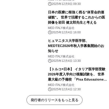
2025年12月9日 09:30
日本の医療に根強く残る“体育会的価
値観”。 世界で活躍するこれからの医
師像を岩田 健太郎先生と考える
MED ITALY株式会社
2025年12月4日 16:00
ヒュマニタス大学医学部、
MEDTEC2026年秋入学募集開始のお
知らせ
MED ITALY株式会社
2025年12月4日 13:30
【トルコ×日本】 イタリア医学部受験
2026年度入学向け模擬試験を、 世界
最大級の予備校 「Pisa Educazione」
と「イタリア医学部予備校」が共同実
MED ITALY株式会社
施！
2025年12月4日 12:30
発行者のリリースをもっと見る