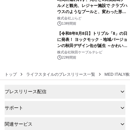
ルメと観光、レジャー施設で クラブハ
ウスのようなプールと、変わった形の
5
サウナも 「THE BOXY AWAJI」のお
株式会社ぷらど
得な素泊まり連泊プランで
13時間前
【令和8年8月8日】トリプル「8」の日
に発表！ ヨックモック・地域バージョ
ンの秋田デザイン缶が誕生 ～かわいい
6
秋田犬の子犬と秋田の四季と名所を巡
株式会社秋田ケーブルテレビ
るパッケージ～ 9月1日(火)秋田県内で
22時間前
販売開始
トップ
ライフスタイルのプレスリリース一覧
MED ITAL
プレスリリース配信
サポート
関連サービス