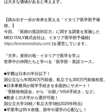
は大きな価値があると考えます。
【踏み出す一歩が未来を変える「イタリア医学部予備
校」】
今回、「医師の英語対応力」に関する調査を実施した
MED ITALY株式会社は、イタリア医学部予備校(
https://kondomeditaly.com/
)を運営しています。
『大学』発祥の地・イタリアで医学を学ぶ
世界中の仲間たちと学べる「医学部・英語コース」
■学費は日本の半分以下！
国公立なら年間30万円前後。私立でも300万円前後程度。
■日本事務局が留学手続きを全面的にサポート！
「受験校相談会」から「出願／VISA手続き」など。
■数多くの大学から選択可能！
国公立大学16校／私立大学5校(2025年時点)
■卒業率は95％前後、留年や退学の心配なし！