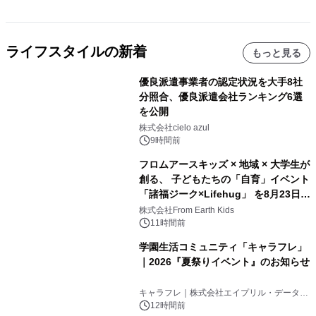
ライフスタイルの新着
もっと見る
優良派遣事業者の認定状況を大手8社
分照合、優良派遣会社ランキング6選
を公開
株式会社cielo azul
9時間前
フロムアースキッズ × 地域 × 大学生が
創る、 子どもたちの「自育」イベント
「諸福ジーク×Lifehug」 を8月23日
(日)開催
株式会社From Earth Kids
11時間前
学園生活コミュニティ「キャラフレ」
｜2026『夏祭りイベント』のお知らせ
キャラフレ｜株式会社エイプリル・データ・
デザインズ
12時間前