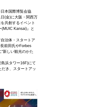
年日本国際博覧会協
日(金)に大阪・関西万
来を共創するイベント
C Kansai)』と
方自治体・スタートア
前田氏やForbes
に“新しい観光のかた
島浜タワー16F)にて
ただき、スタートアッ