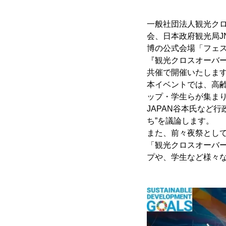
一般社団法人観光クロ
会、日本政府観光局J
博の公式会場「フェ
『観光クロスオーバーサ
共催で開催いたしま
本イベントでは、高
ップ・学生らが集まり
JAPAN谷本氏など
ち”を議論します。
また、前々夜祭として7
「観光クロスオーバー
プや、学生など様々