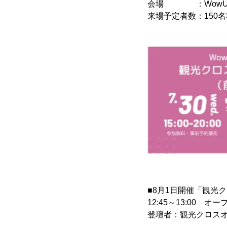
会場 ：WowUs(
来場予定者数：150
■8月1日開催「観光
12:45～13:00 オ
登壇者：観光クロスオ