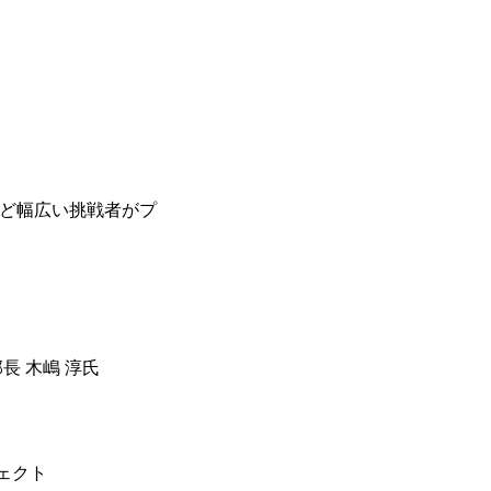
など幅広い挑戦者がプ
 木嶋 淳氏
ェクト