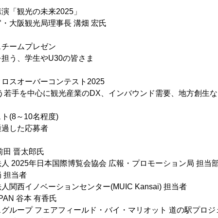
調講演「観光の未来2025」
・大阪観光局理事長 溝畑 宏氏
ユースチームプレゼン
担う、学生やU30の皆さま
観光クロスオーバーコンテスト2025
う若手を中心に観光産業のDX、インバウンド需要、地方創生
(8～10名程度)
した応募者
 晋太郎氏
25年日本国際博覧会協会 広報・プロモーション局 担当部長
担当者
ノベーションセンター(MUIC Kansai) 担当者
AN 谷本 有香氏
プ フェアフィールド・バイ・マリオット 道の駅プロジ