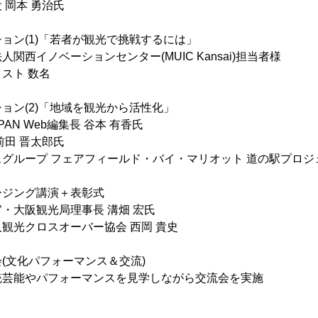
本 勇治氏
セッション(1)「若者が観光で挑戦するには」
関西イノベーションセンター(MUIC Kansai)担当者様
ト 数名
セッション(2)「地域を観光から活性化」
APAN Web編集長 谷本 有香氏
 晋太郎氏
プ フェアフィールド・バイ・マリオット 道の駅プロジ
クロージング講演＋表彰式
・大阪観光局理事長 溝畑 宏氏
クロスオーバー協会 西岡 貴史
交流会(文化パフォーマンス＆交流)
統芸能やパフォーマンスを見学しながら交流会を実施