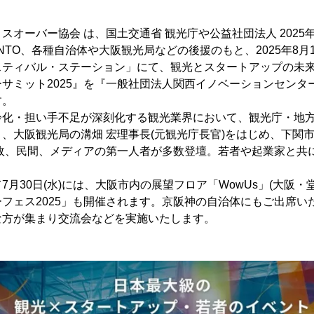
スオーバー協会 は、国土交通省 観光庁や公益社団法人 2025
NTO、各種自治体や大阪観光局などの後援のもと、2025年8月1
スティバル・ステーション」にて、観光とスタートアップの未
ミット2025』を『一般社団法人関西イノベーションセンター(MUI
す。
齢化・担い手不足が深刻化する観光業界において、観光庁・地
、大阪観光局の溝畑 宏理事長(元観光庁長官)をはじめ、下関市長
行政、民間、メディアの第一人者が多数登壇。若者や起業家と共
月30日(水)には、大阪市内の展望フロア「WowUs」(大阪・堂
フェス2025」も開催されます。京阪神の自治体にもご出席い
な方が集まり交流会などを実施いたします。