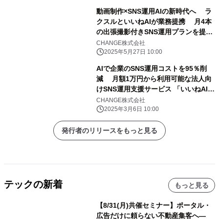
ら改善、多言語展開まで完全自動化
動画制作×SNS運用AIの新時代へ ラ
クスルといいねAIが業務提携 月4本
の出張撮影付きSNS運用プランを提供
開始！
CHANGE株式会社
2025年5月27日 10:00
AIで企業のSNS運用コストを95％削
減 月額1万円から利用可能な法人向
けSNS運用支援サービス 「いいねAI」
正式版リリース
CHANGE株式会社
2025年3月6日 10:00
発行者のリリースをもっと見る
テックの新着
もっと見る
【8/31(月)共催セミナー】ポータル・
広告だけに頼らない不動産集客へ―