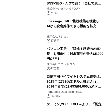
SNS×SEO・AIOで築く「自社で集め
る力」―｜いえらぶGROUP
株式会社いえらぶGROUP
7分前
lmessage、MCP接続機能を強化し、
AIから設定操作できる機能を拡充
株式会社ミショナ
37分前
パソコン工房、『猛進！怒涛のAMD
祭』を開催中！対象商品が最大65,000
円OFF！
株式会社ユニットコム
47分前
自動車用バイワイヤシステム市場は、
2025年に782億米ドルと推定され、
2036年までに2,693億6,000万米ドル
に達すると予測されており、予測期間
Panorama Data Insights Ltd.
（2026年～2036年）
1時間前
ゲーミングPC LEVEL∞より、「認定