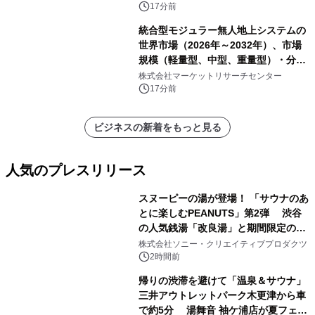
17分前
統合型モジュラー無人地上システムの
世界市場（2026年～2032年）、市場
規模（軽量型、中型、重量型）・分析
レポートを発表
株式会社マーケットリサーチセンター
17分前
ビジネスの新着をもっと見る
人気のプレスリリース
スヌーピーの湯が登場！ 「サウナのあ
とに楽しむPEANUTS」第2弾 渋谷
の人気銭湯「改良湯」と期間限定のコ
1
ラボレーション サウナイキタイコラ
株式会社ソニー・クリエイティブプロダクツ
ボグッズも発売決定！
2時間前
帰りの渋滞を避けて「温泉＆サウナ」
三井アウトレットパーク木更津から車
で約5分 湯舞音 袖ケ浦店が夏フェア