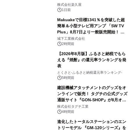
2
メニューを提供
株式会社楽久屋
1日前
Makuakeで目標1341％を突破した超
簡単＆小型テレビ用アンプ 「SW TV
Plus」8月7日より一般販売開始！ ケ
3
ーブル1本つなぐだけ、テレビの音が
城下工業株式会社
ぐっと豊かに
2時間前
【2026年8月版】ふるさと納税でもら
える『焼酎』の還元率ランキングを発
表
4
とくさと-ふるさと納税還元率ランキング-
5時間前
建設機械アタッチメントのグッズをオ
ンラインで販売！ タグチの公式グッズ
通販サイト『GON-SHOP』が8月オー
5
プン
株式会社タグチ工業
4時間前
進化したトータルステーションのエン
トリーモデル 『GM-120シリーズ』を