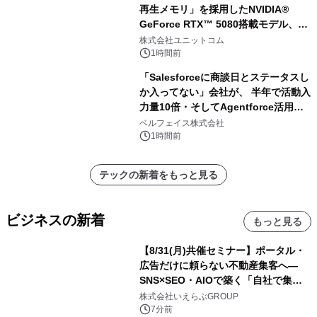
再生メモリ」を採用したNVIDIA®
GeForce RTX™ 5080搭載モデル、
NVIDIA® GeForce RTX™ 5070 Ti搭
株式会社ユニットコム
載モデルを販売開始
1時間前
「Salesforceに商談日とステータスし
か入ってない」会社が、 半年で活動入
力量10倍・そしてAgentforce活用へ
── 敷島住宅×bellSalesAI事例公開
ベルフェイス株式会社
1時間前
テックの新着をもっと見る
ビジネスの新着
もっと見る
【8/31(月)共催セミナー】ポータル・
広告だけに頼らない不動産集客へ―
SNS×SEO・AIOで築く「自社で集め
る力」―｜いえらぶGROUP
株式会社いえらぶGROUP
7分前