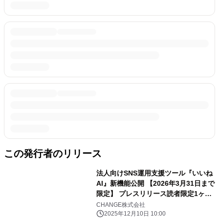
この発行者のリリース
法人向けSNS運用支援ツール『いいね
AI』新機能公開 【2026年3月31日まで
限定】 プレスリリース読者限定1ヶ月
無料キャンペーン実施中 SNS運用
CHANGE株式会社
の"手間"をAIが自動で解消―― 分析か
2025年12月10日 10:00