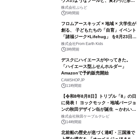
ウスのようなプールと、変わった形の
2
サウナも 「THE BOXY AWAJI」のお
株式会社ぷらど
得な素泊まり連泊プランで
5時間前
フロムアースキッズ × 地域 × 大学生が
創る、 子どもたちの「自育」イベント
「諸福ジーク×Lifehug」 を8月23日
3
(日)開催
株式会社From Earth Kids
3時間前
デスクにハイエースがやってきた。
「ハイエース型ふせんホルダー」
Amazonで予約販売開始
4
CAMSHOP.JP
11時間前
【令和8年8月8日】トリプル「8」の日
に発表！ ヨックモック・地域バージョ
ンの秋田デザイン缶が誕生 ～かわいい
5
秋田犬の子犬と秋田の四季と名所を巡
株式会社秋田ケーブルテレビ
るパッケージ～ 9月1日(火)秋田県内で
14時間前
販売開始
北前船の歴史が息づく港町・三国湊で
上質な滞在を 「オーベルジュほまち