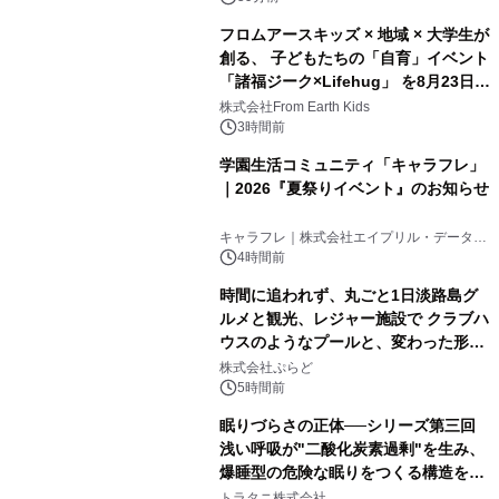
フロムアースキッズ × 地域 × 大学生が
創る、 子どもたちの「自育」イベント
「諸福ジーク×Lifehug」 を8月23日
(日)開催
株式会社From Earth Kids
3時間前
学園生活コミュニティ「キャラフレ」
｜2026『夏祭りイベント』のお知らせ
キャラフレ｜株式会社エイプリル・データ・
デザインズ
4時間前
時間に追われず、丸ごと1日淡路島グ
ルメと観光、レジャー施設で クラブハ
ウスのようなプールと、変わった形の
サウナも 「THE BOXY AWAJI」のお
株式会社ぷらど
得な素泊まり連泊プランで
5時間前
眠りづらさの正体──シリーズ第三回
浅い呼吸が"二酸化炭素過剰"を生み、
爆睡型の危険な眠りをつくる構造を解
説
トラタニ株式会社