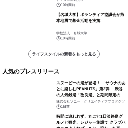
10時間前
【名城大学】ボランティア協議会が熊
本地震で募金活動を実施
学校法人 名城大学
10時間前
ライフスタイルの新着をもっと見る
人気のプレスリリース
スヌーピーの湯が登場！ 「サウナのあ
とに楽しむPEANUTS」第2弾 渋谷
の人気銭湯「改良湯」と期間限定のコ
1
ラボレーション サウナイキタイコラ
株式会社ソニー・クリエイティブプロダクツ
ボグッズも発売決定！
1日前
時間に追われず、丸ごと1日淡路島グ
ルメと観光、レジャー施設で クラブハ