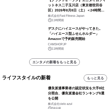
ットネス二子玉川店（東京都世田谷
区）2026年8月8日（土）＜24時間年
中無休のフィットネスジム＞
株式会社Fast Fitness Japan
11時間前
デスクにハイエースがやってきた。
「ハイエース型ふせんホルダー」
Amazonで予約販売開始
CAMSHOP.JP
11時間前
エンタメの新着をもっと見る
ライフスタイルの新着
もっと見る
優良派遣事業者の認定状況を大手8社
分照合、優良派遣会社ランキング6選
を公開
株式会社cielo azul
59分前