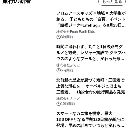
旅行の新着
もっと見る
フロムアースキッズ × 地域 × 大学生が
創る、 子どもたちの「自育」イベント
「諸福ジーク×Lifehug」 を8月23日
(日)開催
株式会社From Earth Kids
3時間前
時間に追われず、丸ごと1日淡路島グ
ルメと観光、レジャー施設で クラブハ
ウスのようなプールと、変わった形の
サウナも 「THE BOXY AWAJI」のお
株式会社ぷらど
得な素泊まり連泊プランで
5時間前
北前船の歴史が息づく港町・三国湊で
上質な滞在を 「オーベルジュほまち
三國湊」 1泊2食付の旅行商品を発売
株式会社ぷらど
10時間前
スマートなカニ旅を提案。最大
13％OFFとなる早割120日前が新たに
登場。早めの計画でいつもと変わらぬ