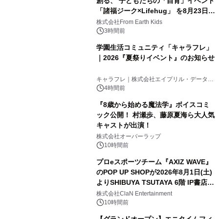
創る、 子どもたちの「自育」イベント
「諸福ジーク×Lifehug」 を8月23日
(日)開催
株式会社From Earth Kids
3時間前
学園生活コミュニティ「キャラフレ」
｜2026『夏祭りイベント』のお知らせ
キャラフレ｜株式会社エイプリル・データ・
デザインズ
4時間前
『8歳から始める魔法学』ボイスコミ
ック公開！ 村瀬歩、藤原夏海ら大人気
キャストが出演！
株式会社オーバーラップ
10時間前
プロeスポーツチーム『AXIZ WAVE』
のPOP UP SHOPが2026年8月1日(土)
よりSHIBUYA TSUTAYA 6階 IP書店で
開催決定！！
株式会社ClaN Entertainment
10時間前
【グランドオープン】エニタイムフィ