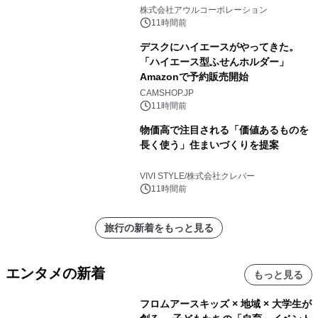
大人の冬旅を。ー夕日ヶ浦温泉「佳松
株式会社アウルコーポレーション
苑 別邸ふうか」ー
11時間前
デスクにハイエースがやってきた。
「ハイエース型ふせんホルダー」
Amazonで予約販売開始
CAMSHOP.JP
11時間前
物価高で注目される「価値あるものを
長く使う」住まいづくりを提案
VIVI STYLE/株式会社クレバー
11時間前
旅行の新着をもっと見る
エンタメの新着
もっと見る
フロムアースキッズ × 地域 × 大学生が